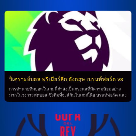
คือ ฮัลล์ ซิตี้ จะพบกับทีมอันดับ 5 ในพรีเมียร์ลีก คือ เชลซี ใน
สนามเอ็มเคเอ็ม สเตเดี้ยมในวันศุกร์ที่ 13 กุมภาพันธ์ เวลา 02.45
น. ตามเวลาประเทศไทย คู่มันส์ระหว่างฮัลล์ ซิตี้ และเชลซี ใน
รอบที่ผ่านมา ฮัลล์ ซิตี้ ชนะจุดโทษแบล็คเบิร์น 4-3 หลังจบเวลา
เสมอกัน 0-0 ส่วนเชลซี ชนะชาร์ลตัน 5-1 การพบกันครั้งล่าสุด
ของทั้งสองทีมก็ต้องย้อนกลับไปในฤดูกาล 2019-2020 โดยทีมเชล
ซีชนะด้วยคะแนน 2-1 การทำนายผลลุ้นในคู่นี้ก็ยังความน่าสนใจ
ไม่แพ้กัน เนื่องจากทั้งสองทีมมีฝ่ายผู้โชคดีในรอบก่อนหน้า และมี
ประวัติการพบกันในการแข่งขันก่อนหน้า การทำนายฟุตบอล การ
ทำนายฟุตบอลเป็นเรื่องที่น่าสนใจและต้องการความชำนาญใน
การวิเคราะห์ […]
วิเคราะห์บอล พรีเมียร์ลีก อังกฤษ เบรนท์ฟอร์ด vs
อาร์เซน่อล
การทำนายทีมบอลในเกมนี้กำลังเป็นกระแสที่มีความนิยมอย่าง
มากในวงการฟุตบอล ซึ่งทีมที่จะสู้กันในเกมนี้คือ บรนท์ฟอร์ด และ
แอร์เซนอล ทั้งสองทีมมีผลงานที่มีคุณภาพและความแข็งแกร่งที่
แตกต่างกัน ทำให้การทำนายเกมนี้เป็นเรื่องที่น่าตื่นเต้นมาก
สถานการณ์ของนักเตะ ในทีมบรนท์ฟอร์ด กุนซือ คีธ แอนดรูวส
จะยังคงไม่สามารถใช้งาน เควิน ชาเดอ ซึ่งติดโทษแบนเป็นเกมที่
สอง นอกจากนี้ ฟาบิโอ คาร์วัลโญ่, อันโตนี่ มิลัมโบ และ จอช ดา
ซิลวา ยังต้องพักยาวเนื่องจากปัญหาที่หัวเข่า ในขณะเดียวกัน ใน