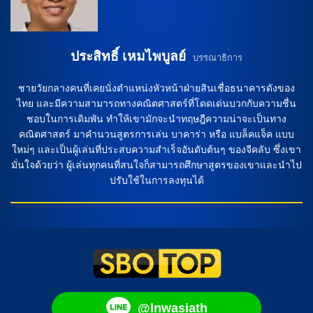
ประสิทธิ์ เหมไพบูลย์
บรรณาธิการ
ชายวัยกลางคนที่เคยนั่งตำแหน่งหัวหน้าฝ่ายสินเชื่อธนาคารดังของ
ไทย และมีความสามารถทางคณิตศาสตร์ที่โดดเด่นบวกกับความชื่น
ชอบในการเดิมพัน ทำให้เขามักจะนำทฤษฎีความน่าจะเป็นทาง
คณิตศาสตร์ มาคำนวนสูตรการเล่น บาคาร่า หรือ แบล็คแจ็ค แบบ
ใหม่ๆ และเป็นผู้เล่นที่ประสบความสำเร็จอันดับต้นๆ ของจีคลับ ซึ่งเขา
มั่นใจด้วยว่า ผู้เล่นทุกคนที่สนใจก็สามารถศึกษาสูตรของเขาและนำไป
ปรับใช้ในการลงทุนได้
@lnwasiath