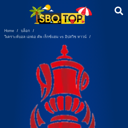
Home
/
บล็อก
/
วิเคราะห์บอล เอฟเอ คัพ เร็กซ์แฮม vs อิปสวิช ทาวน์
/