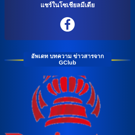
แชร์ในโซเชียลมีเดีย
อัพเดท บทความ ข่าวสารจาก
GClub