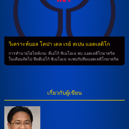
ทีมแอร์เซนอล มิเกล เมรีโน่ ได้รับการผ่าตัดที่เท้าและจะต้องพัก
ยาว และ แม็กซ์ ดาวแมน ก็ยังอยู่ในขั้นตอนการฟื้นฟูจากบาดแผล
ที่เจ็บข้อเท้า ทีมที่เป็นไปได้ บรนท์ฟอร์ด ในเกมนี้ทีมบรนท์ฟอร์ดมี
ผลงานที่ดีในช่วงเวลาล่าสุด สามารถเก็บแต้มจากเกมเยือนได้ต่อ
เนื่อง แสดงให้เห็นถึงความแข็งแกร่งและวินัยเกมรับ ซึ่งทำให้ทีมนี้
มีโอกาสออกหน้าเสมอหรือแพ้ไม่ขาดในเกมนี้ แอร์เซนอล ทีมแอร์
เซนอลก็เป็นทีมที่มีคุณภาพและมีทักษะในการเล่น โดยมีนักเตะ
เชื่อมั่นเช่น เดแคลน ไรซ์ และ กาเบรียล มาร์ติเนลลี่ ซึ่งสามารถ
วิเคราะห์บอล โคปา เดล เรย์ สเปน แอตเลติโก
สร้างความตื่นเต้นให้กับเกมนี้ได้ การทำนาย จากสถานการณ์ของ
มาดริด vs บาร์เซโลน่า
ทั้งสองทีม การทำนายว่าเกมนี้จะเป็นเกมที่มีความสมดุลและน่า
การทำนายไฮไลท์เกม: ดีเอโก้ ซิเมโอเน่ พบ แอตเลติโกมาดริด
ตื่นเต้น ทั้งสองทีมมีโอกาสที่เสมอกัน แต่ทีมบรนท์ฟอร์ดอาจจะมี
ในเดือนถัดไป ทีมดีเอโก้ ซิเมโอเน่ จะพบกับทีมแอตเลติโกมาดริด
ข้อได้เปรียบในการสร้างโอกาสที่มากกว่าในเกมนี้ ดังนั้น […]
ในการแข่งขัน ฟุตบอลชิงแชมป์ยูโรปา. ทั้งสองทีมมีนักเตะบาด
เจ็บและมีการลงคุมแนวรับและแดนกลางสลับเปลี่ยนไปเพื่อ
เตรียมพร้อมสำหรับการแข่งขันที่มีความสำคัญนี้ การทำนายทีม
โดยจากทีมแอตเลติโกมาดริด จะเล่นต่อด้วยระบบ 4-2-3-1 โดยมี
โจน การ์เซีย ลงเฝ้าเสา และ ชูลส์ กุนเด้, เปา กูบาร์ซี่, เอริก การ์
เกี่ยวกับผู้เขียน
เซีย, เคราร์ด มาร์ติน ลงคุมแนวรับ. ในขณะเดียวกัน เฟรงกี้ เดอ
ย็อง จะคุมแดนกลาง และ ลามีน ยามาล, ดาเนียล โอลโม่, เฟร์
มีน โลเปซ จะเป็นนักเตะหน้าเดียวกัน ทีมดีเอโก้ ซิเมโอเน่ จะใช้
ระบบ 4-2-3-1 โดยมี ฮวน มุสโซ่ ลงเฝ้าเสา และ มาร์กอส ยอเรน
เต้, มาร์ก ปูบีลล์, […]