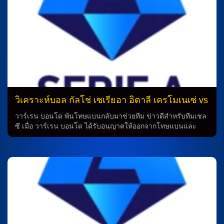
เสียการบริการจาก เอแวน เฟอร์กูสัน ที่ยังไม่พร้อมร่วมเล่นในเกม
นี้ การทำนายของเกมนี้คาดว่าอินเตอร์ มิลาน จะเริ่มเกมด้วยการ
เล่นระบบ 3-5-2 โดยมีเลาตาโร มาร์ติเนซ และมาร์คุส ตูราม ใน
ตำแหน่งหน้า ที่มีโอกาสสูงในการทำประตูให้ทีม เอง ในขณะ
เดียวกัน เวสลีย์ คาดว่าจะวางระบบ 3-4-2-1 โดยมี ดอนเยลล์ มา
เลน เป็นคนกลางจะเป็นคนสำคัญในการสร้างโอกาสให้ทีมเยือน
ในเกมนี้ ทั้งสองทีมมีการทำนายว่าจะเล่นอย่างมีดีและชีวิตที่ดี
โดยเจ้าบ้านจะพยายามคว้าแต้มเต็ม 3 แต้มในการเอาชนะเพื่อ
เพิ่มช่องว่างได้แต้มเพิ่มเติม เพื่อเข้าเข้าไปในท็อป 4 ของตาราง
การจัดอันดับ ในขณะเดียวกัน เวสลีย์ จะพยายามรักษาความ
วิเคราะห์บอล กัลโช่ เซเรียอา อิตาลี เครโมเนเซ่ vs
แข็งแกร่งของตัวเองและพยายามทำประตูเพื่อคว้าแต้มในการ
โบโลญญ่า
เอาชนะเพื่อป้องกันจากการตกอย่างน่าจะเป็นในตำแหน่งที่มีการ
วาร์เรน บอนโด พ้นโทษแบนกลับมาช่วยทีม ข่าวดีสำหรับทีมเชล
จัดอันดับของทีม ในที่สุดการทำนายการแข่งขันระหว่างทีม
ซี เมื่อ วาร์เรน บอนโด ได้รับอนุญาตให้ออกจากโทษแบนและ
อินเตอร์ มิลานกับ เวสลีย์ […]
กลับมาช่วยทีมอีกครั้ง นอกจากนี้ยังมีเฟเดริโก้ บาสชิร็อตโต้ และ
เจมี่ วาร์ดี้ที่ได้รับการฟื้นฟูจากอาการบาดเจ็บและพร้อมที่จะเข้า
สนามร่วมทำงานกับทีม การจัดทัพในระบบ 3-5-2 โดยทีมจะใช้
ระบบการเล่น 3-5-2 โดยมีนักเตะหลักคือ ยารี่ ฟานเดอปุตเต้ และ
ยูสเซฟ มาเลห์ ที่จะคอยปั้นเกม และมี มิเคเล่ คอลโลโคโล่ และ
อันโตนิโอ ซานาเบรีย ที่จะเป็นตัวแบนในกองกลางและหน้า นอก
นั้นยังมีรายชื่อเต็มของนักเตะ ในระบบการเล่น 4-2-3-1 ทีมมีแกน
หลักที่เรโม ฟรอยเลอร์ และมีเยนส์ อ็อดการ์ด ที่ไม่สามารถเข้า
สนามเนื่องจากบาดเจ็บ ส่วนแนวรุกพร้อมวาง เฟเดริโก้ แบร์