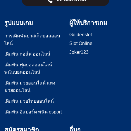
รูปแบบเกม
ผู้ให้บริการเกม
Goldenslot
การเดิมพันบาสเก็ตบอลออน
ไลน์
Slot Online
Joker123
เดิมพัน กอล์ฟ ออนไลน์
เดิมพัน ฟุตบอลออนไลน์
พนันบอลออนไลน์
เดิมพัน มวยออนไลน์ แทง
มวยออนไลน์
เดิมพัน มวยไทยออนไลน์
เดิมพัน อีสปอร์ต พนัน esport
สมัครสมาชิก
อื่นๆ