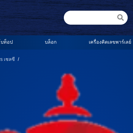
บท็อป
บล็อก
เครื่องคิดเลขพาร์เลย์
/
s เชลซี