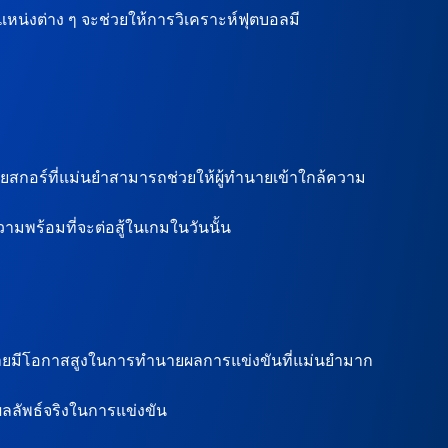
น่งต่าง ๆ จะช่วยให้การวิเคราะห์ฟุตบอลมี
ยสกอร์ที่แม่นยำสามารถช่วยให้ผู้ทำนายเข้าใกล้ความ
มพร้อมที่จะต่อสู้ในเกมในวันนั้น
ำนายมีโอกาสสูงในการทำนายผลการแข่งขันที่แม่นยำมาก
ลลัพธ์จริงในการแข่งขัน