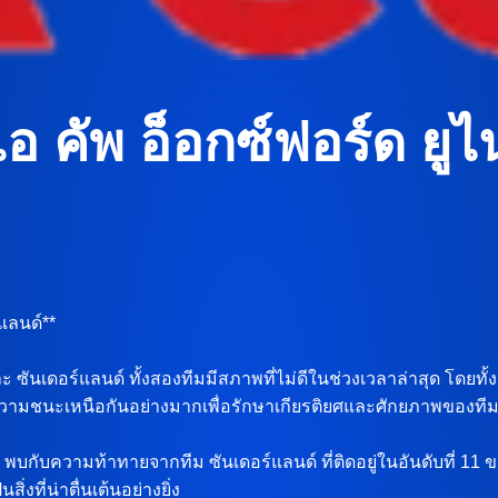
อ คัพ อ็อกซ์ฟอร์ด ยูไ
แลนด์**
ะ ซันเดอร์แลนด์ ทั้งสองทีมมีสภาพที่ไม่ดีในช่วงเวลาล่าสุด โดย
ู่ความชนะเหนือกันอย่างมากเพื่อรักษาเกียรติยศและศักยภาพของที
ชิพ พบกับความท้าทายจากทีม ซันเดอร์แลนด์ ที่ติดอยู่ในอันดับที่ 11
งที่น่าตื่นเต้นอย่างยิ่ง