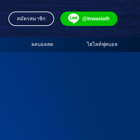
@lnwasiath
สมัครสมาชิก
ผลบอลสด
ไฮไลท์ฟุตบอล