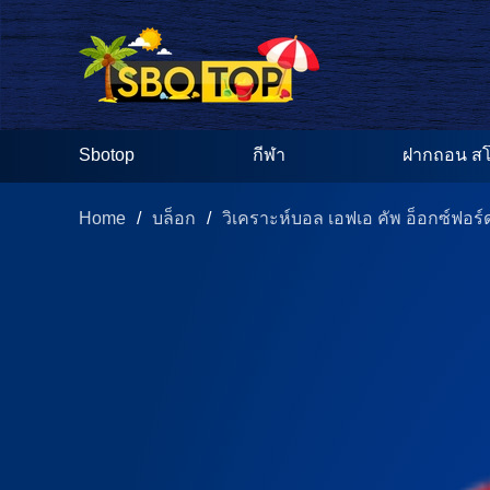
Sbotop
กีฬา
ฝากถอน สโ
Home
/
/
บล็อก
วิเคราะห์บอล เอฟเอ คัพ อ็อกซ์ฟอร์ด