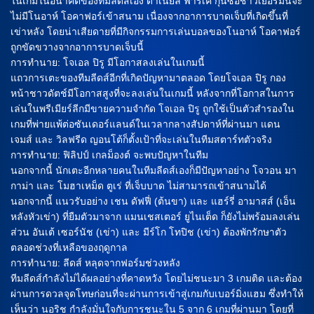
ในเกมในอนาคตของทีมลีดส์เอง ดาเนียล ฟาร์เค่ กุนซือชาวเยอรมันจะ
ไม่มีโนอาห์ โอคาฟอร์เข้าสนาม เนื่องจากอาการบาดเจ็บที่เกิดขึ้นที่
เข่าหลัง โดยน่าเสียดายที่มีกิจกรรมการเล่นบอลของโนอาห์ โอคาฟอร์
ถูกขัดขวางจากอาการบาดเจ็บนี้
การทำนาย: โจเอล ปิรู มีโอกาสลงเล่นในเกมนี้
แถวการเตะของทีมลีดส์อีกที่เกิดปัญหามาตลอด โดยโจเอล ปิรู กอง
หน้าชาวดัตช์มีโอกาสสูงที่จะลงเล่นในเกมนี้ หลังจากที่โอกาสในการ
เล่นในพรีเมียร์ลีกมีขายความจำกัด โจเอล ปิรู ถูกใช้เป็นตัวสำรองใน
เกมที่พ่ายแพ้ต่อซันเดอร์แลนด์ในเวลากลางสัปดาห์ที่ผ่านมา แดน
เจมส์ และ วิลฟรีด ญอนโต้ก็ตั้งเป้าที่จะเล่นในทีมสตาร์ทตัวจริง
การทำนาย: ฟิลิปป์ เกลม็องต์ จะพบปัญหาในทีม
นอกจากนี้ นักเตะอีกหลายคนในทีมลีดส์เองก็มีปัญหาอย่าง โจวอน มา
กาม่า และ โมฮาเหม็ด ตูเร่ ที่เจ็บบาด ไม่สามารถเข้าสนามได้
นอกจากนี้ แนวรับอย่าง เชน ดัฟฟี่ (ต้นขา) และ แฮร์รี่ อามาสส์ (เอ็น
หลังหัวเข่า) ที่ยืมตัวมาจาก แมนเชสเตอร์ ยูไนเต็ด ก็ยังไม่พร้อมลงเล่น
ส่วน อันเต้ เซอร์นัช (เข่า) และ มีร์โก โทปิช (เข่า) ต้องพักรักษาตัว
ตลอดช่วงที่เหลือของฤดูกาล
การทำนาย: ลีดส์ หลุดจากฟอร์มช่วงหลัง
ทีมลีดส์กำลังไม่ได้ผลอย่างที่คาดหวัง โดยไม่ชนะมา 3 เกมติด และต้อง
ผ่านการดวลจุดโทษก่อนที่จะผ่านการเข้าสู่เกมกับเบอร์มิ่งแฮม ซึ่งทำให้
เห็นว่า นอริช กำลังมั่นใจกับการชนะใน 5 จาก 6 เกมที่ผ่านมา โดยที่