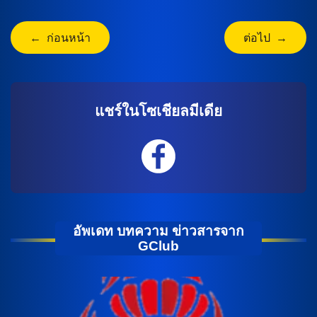
← ก่อนหน้า
ต่อไป →
แชร์ในโซเชียลมีเดีย
อัพเดท บทความ ข่าวสารจาก
GClub