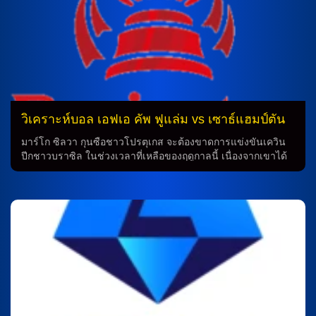
วิเคราะห์บอล เอฟเอ คัพ ฟูแล่ม vs เซาธ์แฮมป์ตัน
มาร์โก ซิลวา กุนซือชาวโปรตุเกส จะต้องขาดการแข่งขันเควิน
ปีกชาวบราซิล ในช่วงเวลาที่เหลือของฤดูกาลนี้ เนื่องจากเขาได้
รับการผ่าตัดอาการบาดเจ็บที่ข้อเท้าเมื่อเดือนที่แล้ว น่าเสียดายที่
เราจะไม่ได้เห็นการแสดงของเควินบนสนามในอีกสักพาร์ทเกม
แฮร์รี่ วิลสัน กองกลางชาวอังกฤษ ก็อาจจะยังไม่พร้อมเข้าสนาม
ในการแข่งขันถัดไป หลังจากเขาพลาดการแข่งขันกับ เวสต์แฮม
เนื่องจากปัญหาที่เกิดขึ้นที่ข้อเท้า ถ้าวิลสันไม่สามารถเข้าสนาม
ได้ นักเตะชาวไนจีเรีย ซามูเอล ชุควูเอเซ่ อาจจะได้รับโอกาสใน
การแสดงความสามารถของตัวเอง ทอนด้า เอ็คเกิร์ต กองกลาง
ชาวเยอรมัน ยังคงไม่สามารถใช้งานเจย์ โรบินสัน ในช่วงสุด
สัปดาห์นี้ เจาะจงในวันพุธที่ผ่านมา ซึ่งรอบการแข่งขันถัดไปอาจ
จะเห็นเขากลับมาอีกครั้งใหม่ แมดส์ โรเออร์สเลฟ และ เวลลิง
ตอน กองกลางและกองหน้าของทีมก็ยังไม่พร้อมเข้าสนาม