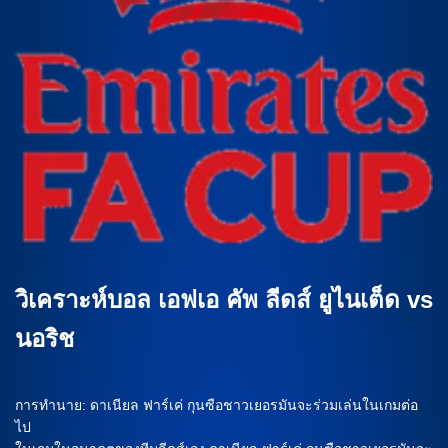
วิเคราะห์บอล เอฟเอ คัพ ลีดส์ ยูไนเต็ด vs
นอริช
การทำนาย: ดาเนียล ฟาร์เค่ กุนซือชาวเยอรมันจะร่วมเล่นในเกมต่อ
ไป