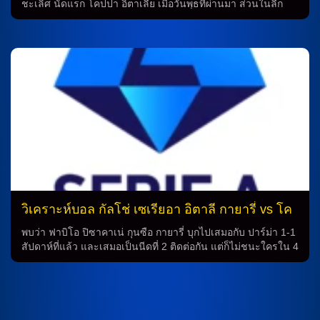
หลังการเสมอเอเอส […]
ชะเลิศ นัดแรก โคปปา อิตาเลีย เมื่อวันพุธที่ผ่านมา ส่วนในลีก
สัปดาห์ที่แล้วแพ้ ซาสซูโอโล่ 1-2 ซึ่งเป็นเหตุการณ์ที่เข้าใจได้เมื่อ
พิจารณาถึงบางปัจจัยที่มีอยู่ในทีมในขณะนั้น ทีมของ อตาลันต้า
ต้องเสียบางนักเตะสำคัญอย่าง จาโคโม่ ราสปาโดรี่ และ ชาร์ลส์
เด เคเตลาเร่ ที่ต้องพักฟุตบอลเนื่องจากบาดเจ็บในขณะที่ เอแดร์
ซอน ต้องเช็คสภาพการเกิดขึ้นฟิตเนสก่อนการแข่งขัน แต่ในเกม
ครั้งนี้ ออเนสต์ อาฮานอร์ จะกลับมายืนตัวจริง เพื่อคว้าชัยในการ
แข่งขันกับ ลาซิโอ หมายเหตุที่น่าสนใจคือ ออเนสต์ อาฮานอร์ จะ
เข้าร่วมเกมครั้งนี้ในบทบาทของผู้ยืนทางขวาพร้อมกับ ดาวิเด้ ซัป
ปาคอสต้า ที่จะเป็นแนวรุกของทีม ในขณะที่ คามัลดีน สุเลมาน่า
จะเป็นผู้ที่สำคัญในการคว้าเข้าประตูของทีม ในขณะเดียวกัน ทีม
ของ ลาซิโอ ดูเหมือนจะมีฟอร์มดีเมื่อเข้าสู่เกมนี้หลังจากคว้าชัย
จากเกมล่าสุดด้วยการถล่ม ฟิออเรนติน่า 3-0 ซึ่งเป็นการ
เปลี่ยนแปลงที่น่ายินดีสำหรับทีมในขณะที่ อุมาร์ โซเลต์ และ
อเลสซานโดร ซาโนลี่ […]
วิเคราะห์บอล กัลโช่ เซเรียอา อิตาลี กายารี่ vs โค
โม่
พบว่า ฟาบิโอ ปิซาคาเน่ กุนซือ กายารี่ บุกไปเสมอกับ ปาร์ม่า 1-1
สัปดาห์ที่แล้ว และเสมอเป็นนีดที่ 2 ติดต่อกัน แต่ก็ไม่ชนะใครใน 4
เกมหลัง การทำนายฟุตบอล: ความสามารถของทีม สภาพทีมขาด
นักเตะเจ็บอย่าง อันเดรีย เบล็อตติ และ มัตเตีย เฟลิชี่ ด้าน จานลูก้
า เกตาโน่, อเลสซานโดร ไดโอล่า, เจนนาโร่ บอร์เรลลี่ และ ลูก้
า มาซซิเตลลี่ สภาพร่างกายไม่สมบูรณ์ แต่ได้ เยร์รี่ มีน่า พ้นโทษ
แบนกลับมา เปิดการเล่นแบ็กโฟร์มี เซ เปโดร, เยร์รี่ มีน่า, อัลแบร์