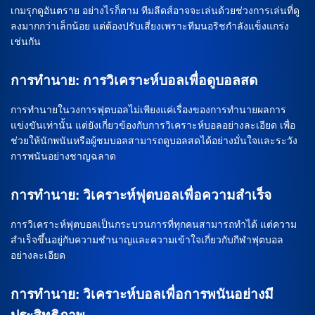
เกมรุกดูอันตราย อย่างไรก็ตาม ทีมลีดส์อาจจะเล่นด้วยช่วงการเล่นที่ดู
ลงมากกว่าเล็กน้อย แต่ต้องปรับเสี่ยงเพราะทีมนอริชกำลังแข็งแกร่ง
เช่นกัน
การทำนาย: การวิเคราะห์บอลเพื่อดูบอลสด
การทำนายในวงการฟุตบอลไม่เพียงแค่เรื่องของการทำนายผลการ
แข่งขันเท่านั้น แต่ยังเกี่ยวข้องกับการวิเคราะห์บอลอย่างละเอียด เพื่อ
ช่วยให้นักพนันหรือผู้ชมบอลสามารถดูบอลสดได้อย่างมั่นใจและระวัง
การพนันอย่างชาญฉลาด
การทำนาย: วิเคราะห์ฟุตบอลเพื่อความสำเร็จ
การวิเคราะห์ฟุตบอลเป็นกระบวนการที่ทุกคนสามารถทำได้ แต่ความ
สำเร็จขึ้นอยู่กับความชำนาญและความเข้าใจเกี่ยวกับกีฬาฟุตบอล
อย่างละเอียด
การทำนาย: วิเคราะห์บอลเพื่อการพนันอย่างมี