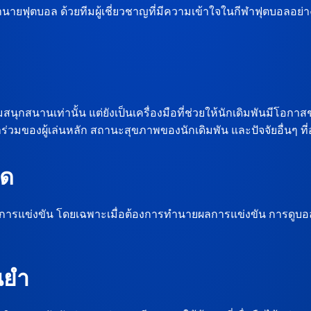
รทำนายฟุตบอล ด้วยทีมผู้เชี่ยวชาญที่มีความเข้าใจในกีฬาฟุตบอลอย่า
นุกสนานเท่านั้น แต่ยังเป็นเครื่องมือที่ช่วยให้นักเดิมพันมีโอกา
่วมของผู้เล่นหลัก สถานะสุขภาพของนักเดิมพัน และปัจจัยอื่นๆ ที
สด
จกับการแข่งขัน โดยเฉพาะเมื่อต้องการทำนายผลการแข่งขัน การดู
นยำ