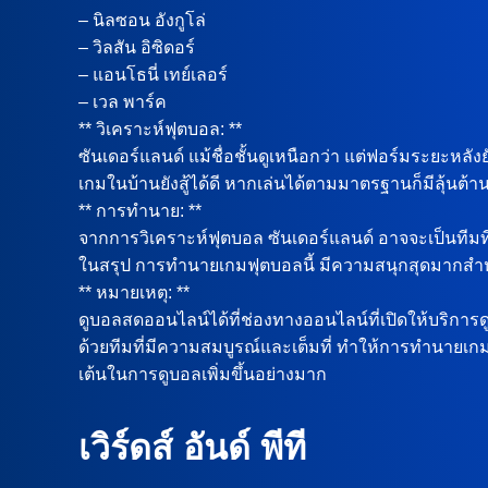
– นิลซอน อังกูโล่
– วิลสัน อิซิดอร์
– แอนโธนี่ เทย์เลอร์
– เวล พาร์ค
** วิเคราะห์ฟุตบอล: **
ซันเดอร์แลนด์ แม้ชื่อชั้นดูเหนือกว่า แต่ฟอร์มระยะหลังยั
เกมในบ้านยังสู้ได้ดี หากเล่นได้ตามมาตรฐานก็มีลุ้นต้
** การทำนาย: **
จากการวิเคราะห์ฟุตบอล ซันเดอร์แลนด์ อาจจะเป็นทีมที
ในสรุป การทำนายเกมฟุตบอลนี้ มีความสนุกสุดมากสำหรับ
** หมายเหตุ: **
ดูบอลสดออนไลน์ได้ที่ช่องทางออนไลน์ที่เปิดให้บริกา
ด้วยทีมที่มีความสมบูรณ์และเต็มที่ ทำให้การทำนายเ
เต้นในการดูบอลเพิ่มขึ้นอย่างมาก
เวิร์ดส์ อันด์ พีที