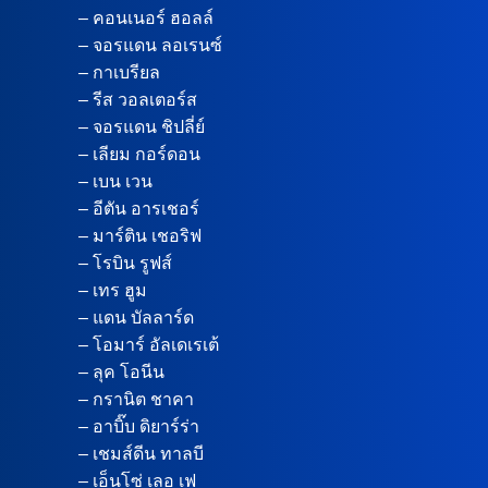
– คอนเนอร์ ฮอลล์
– จอรแดน ลอเรนซ์
– กาเบรียล
– รีส วอลเตอร์ส
– จอรแดน ชิปลี่ย์
– เลียม กอร์ดอน
– เบน เวน
– อีตัน อารเชอร์
– มาร์ติน เชอริฟ
– โรบิน รูฟส์
– เทร ฮูม
– แดน บัลลาร์ด
– โอมาร์ อัลเดเรเต้
– ลุค โอนีน
– กรานิต ชาคา
– อาบิ๊บ ดิยาร์ร่า
– เชมส์ดีน ทาลบี
– เอ็นโซ่ เลอ เฟ