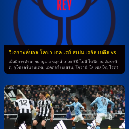
สกี้ ขยับลงมาทำเกมร่วมกับ ดาวิเด้ ซัปปาคอสต้า, มาร์เท่น เดอ
รอน และ เอแดร์ซอน ส่วนเกมรุกจาโคโม่ ราสปาโดรี่ ออกสตาร์ท
ร่วมกับ ชาร์ลส์ เด เคเตลาเร่ และ จานลูก้า สกามัคก้า […]
วิเคราะห์บอล โคปา เดล เรย์ สเปน เรอัล เบติส vs
แอตเลติโก มาดริด
เมื่อมีการทำนายมานูเอล หลุยส์ เปเยกรีนี่ ไม่มี โซฟียาน อัมราบั
ต, กูโช่ เอร์นานเดซ, เอคตอร์ เบเยริน, โจวานี่ โล เซลโซ่, โรดรี
โก้ รีเกลเม่, จูเนียร์ ฟีร์โป และ อีสโก้ อาลาร์กอน มานั้นทำให้
ทราบว่าสภาพร่างกายของพวกเขาไม่มีปัญหาใหญ่ แต่นาตาน
แบร์นาร์โด้ เดอ ซูซ่า ได้รับการอนุญาตให้กลับมาร่วมทีมอีกครั้ง
หลังจากรับโทษแบนจากเวทีลีกา เมื่อเซดริก บากอมบู ลุยเข้าสู่
การแข่งขัน จะเล่นในฐานะนักเตะหน้าเป้า โดยจะมี อันโตนี่, ปา
โบล ฟอร์นาลส์, และ ปาโบล การ์เซีย ในฐานะนักเตะที่เป็นตัว
สร้างเกมรุก ในขณะที่ เซร์จี้ อัลตีมีร่า จะรับบทควบคุมกลางสนาม
พร้อมกับ มาร์ก โรก้า ส่วน อังเคล ออร์ตีซ, ดีเอโก้ ยอเรนเต้, นา
ตาน แบร์นาร์โด้ เดอ ซูซ่า และ วาเลนติน […]