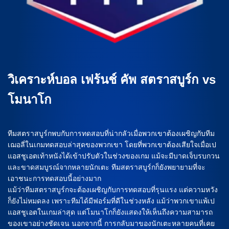
วิเคราะห์บอล เฟร้นช์ คัพ สตราสบูร์ก vs
โมนาโก
ทีมสตราสบูร์กพบกับการทดสอบที่น่ากลัวเมื่อพวกเขาต้องเผชิญกับทีม
เฌอลี่ในเกมทดสอบล่าสุดของพวกเขา โดยที่พวกเขาต้องเสียใจเมื่อเป
แอสชูเอตเท้าหนังได้เข้าปรับตัวในช่วงของเกม แม้จะมีบาดเจ็บรบกวน
และขาดสมบูรณ์จากหลายนักเตะ ทีมสตราสบูร์กก็ยังพยายามที่จะ
เอาชนะการทดสอบนี้อย่างมาก
แม้ว่าทีมสตราสบูร์กจะต้องเผชิญกับการทดสอบที่รุนแรง แต่ความหวัง
ก็ยังไม่หมดลง เพราะทีมได้มีฟอร์มที่ดีในช่วงหลัง แม้ว่าพวกเขาแพ้เป
แอสชูเอตในเกมล่าสุด แต่โมนาโกก็ยังแสดงให้เห็นถึงความสามารถ
ของเขาอย่างชัดเจน นอกจากนี้ การกลับมาของนักเตะหลายคนที่เคย