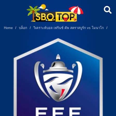
Home
/
บล็อก
/
วิเคราะห์บอล เฟร้นช์ คัพ สตราสบูร์ก vs โมนาโก
/