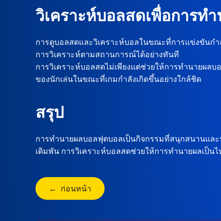
วิเคราะห์บอลสดเพื่อการ
การดูบอลสดและวิเคราะห์บอลในขณะที่การแข่งขันกำลั
การวิเคราะห์ตามสถานการณ์ได้อย่างทันที
การวิเคราะห์บอลสดไม่เพียงแต่ช่วยให้การทำนายผลบอลเ
ของนักเล่นในขณะที่เกมกำลังเกิดขึ้นอย่างใกล้ชิด
สรุป
การทำนายผลบอลฟุตบอลเป็นกิจกรรมที่สนุกสนานและน่าตื
เดิมพัน การวิเคราะห์บอลสดช่วยให้การทำนายผลเป็นไป
← ก่อนหน้า