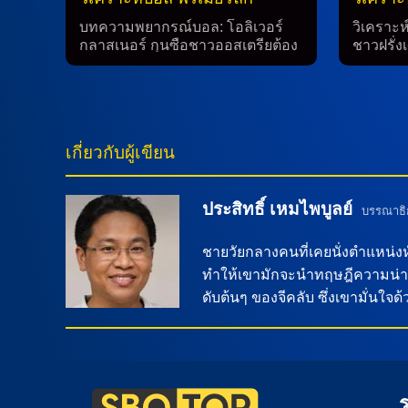
อังกฤษ คริสตัล พาเลซ vs เบิร์น
อังกฤษ 
บทความพยากรณ์บอล: โอลิเวอร์
วิเคราะห
ลี่ย์
ลิเวอร์พ
กลาสเนอร์ กุนซือชาวออสเตรียต้อง
ชาวฝรั่ง
เผชิญกับความขาดแคลนของผู้เล่น
คาด ทำน
หลายคนในการแข่งขัน ไม่ว่าจะเป็น
เผชิญกั
เอ็ดดี้ เอ็นเคเทียห์, เช็ค ดูกูเร่, ฌอง-ฟิ
สามารถใ
ลิปป์ มาเตต้า, ริโอ การ์ดีนส์ และ เค
โจเซลิน
เล็บ คพอร่า ที่บาดเจ็บทั้งหมด ซึ่ง
เนื่องจาก
เกี่ยวกับผู้เขียน
อาจส่งผลกระทบต่อการเล่นของทีม
เพราะบา
ในเกมนี้ ว่าที่วาน ยาน-พอล ฟาน
เบอร์ทรา
เฮ็คเค่ ก็จะต้องพักการแข่งขันใน
ลงเล่นห
ประสิทธิ์ เหมไพบูลย์
เกมนี้เนื่องจากอาการบาดเจ็บที่เกิด
คัพ ออฟ
บรรณาธิ
ขึ้นที่ต้นขาของเขา ส่งผลให้เจมส์
อาร์เน่อ
มิลเนอร์ กองกลางวัย 40 ปี จะต้อง
ค่อยเบิก
ชายวัยกลางคนที่เคยนั่งตำแหน่
รับบทบาทในการแข่งขันแทนเขา
ผู้เล่นบา
ทำให้เขามักจะนำทฤษฎีความน่าจ
เพื่อทำสถิติเทียบเท่าของผู้เล่นที่เคย
เดอร์ อีซ
ดับต้นๆ ของจีคลับ ซึ่งเขามั่นใ
ลงสนามในพรีเมียร์ลีกมากที่สุด หลัง
แบรดลี่ย์
จากที่เขาได้เริ่มเกมแรกในลีกสูงสุด
พักตลอด
ของอังกฤษมา 24 ปีที่แล้ว ในทาง
นอกจากนี
กลับกัน กุนซือ สกอตต์ พาร์เกอร์ จะ
จากความ
สามารถพอจะใช้เจมส์ วอร์ด-เพราส์
และการล
เป็นตัวเลือกหลังเขาไม่สามารถลง
ต้องติด