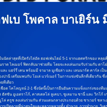
ฟเบ โพคาล บาเยิร์น ม
งในนัดล่าสุดที่เปิดรังไล่อัด ฮอฟเฟ่นไฮม์ 5-1 จากแฮตทริกของ หลุยส
นราด ไลเมอร์ ฟิตกลับมาช่วยทีม โดยจะลงเล่นเกมรับร่วมกับ ดาโย
อาซ และ แฮร์รี่ เคน พร้อมมี จามาล มูเซียล่า และ เลนนาร์ต คาร์ล เ
็องปานี เตรียมพบกับ โอเล่ แวร์เนอร์ ในการแข่งขันลีกที่เดียวกัน ซ
ลยทีเดียว
ุกเชือด โคโลญจน์ 2-1 ซึ่งนัดนี้เป็นการยืนยันความแข็งแกร่งของที
 ฮัสซัน อูเอดราโก้, คาสเตลโล่ ลูเคบา, ซูเลมาน ซานี่ และ วิกโก้ เ
รมูโล่ ครูซ ลงเล่นร่วมกัน ส่วนแดนกลางประกอบด้วย ซาเวอร์ ชลาเง
นการเปิดฉายที่น่าสนใจและหลากหลายทั้ง ทำนาย, การทำนาย, วิเครา