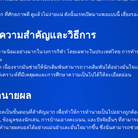
์ซิก ที่ศักยภาพดี ดูแล้วไม่ง่ายแน่ ดังนั้นเรทเปิดมาแพงแบบนี้ เสี่ย
ความสำคัญและวิธีการ
วามนิยมอย่างมากในวงการกีฬา โดยเฉพาะในประเทศไทย การทำนายน
น
่องจากมันช่วยให้นักเดิมพันสามารถวางเดิมพันได้อย่างมั่นใจ
เคราะห์ที่มีเหตุผลและการศึกษาความเป็นไปได้ให้ละเอียดอ่อน
ทำนายผล
ลเป็นขั้นตอนที่สำคัญมาก เพื่อทำให้การทำนายเป็นไปอย่างถูกต
 ข้อมูลของนักเล่น, การบ้านเอางคะแนน, และปัจจัยอื่นๆ ที่สามา
ถทำนายผลบอลได้อย่างแม่นยำและมั่นใจมากขึ้น ซึ่งนั่นสามารถช่