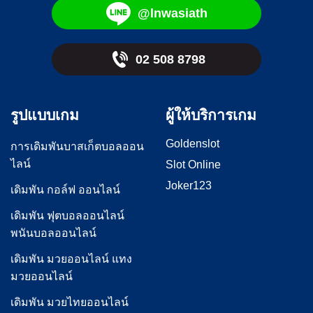
@lnwasiath
02 508 8798
รูปแบบเกม
ผู้ให้บริการเกม
Goldenslot
การเดิมพันบาสเก็ตบอลออน
ไลน์
Slot Online
Joker123
เดิมพัน กอล์ฟ ออนไลน์
เดิมพัน ฟุตบอลออนไลน์
พนันบอลออนไลน์
เดิมพัน มวยออนไลน์ แทง
มวยออนไลน์
เดิมพัน มวยไทยออนไลน์