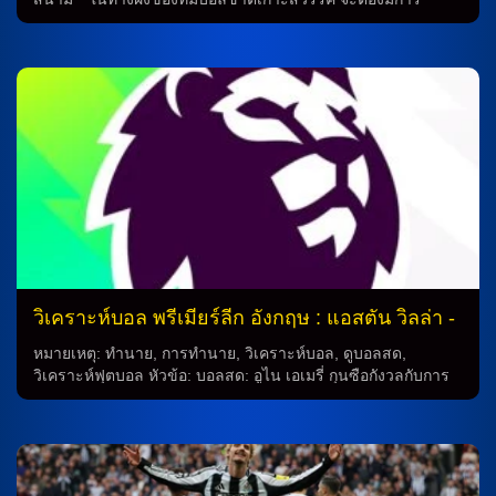
ทำนายว่านักเตะบางคนจะไม่สามารถลงสนามได้ในครั้งนี้
เนื่องจากสภาพร่างกายที่ไม่สมบูรณ์ อย่างที่เห็นจาก ฮันซี่ ฟลิค ที่
ไม่มี ราฟินญ่า, โจน การ์เซีย, เฟร์มีน โลเปซ, ปาโบล มาร์ติน ปา
เอซ กาบีร่า กาบี และ มาร์ก-อันเดร แทร์ ชเตเก้น ที่มีสภาพ
ร่างกายไม่สมบูรณ์ ในขณะเดียวกัน อาเล็กซ์ เรมีโร่ และ ลามีน
ยามาล ยังต้องรอการประเมินสภาพความฟิต ทีมจะต้องพยายาม
สร้างความเข้มแข็งจากนักเตะที่พร้อมลุยในการแข่งขัน โรเบิร์ต
เลวานดอฟสกี้ จะเป็นหนึ่งในนักเตะที่จะเข้าสู่สนาม เขาจะเล่นใน
บทบาทหน้าเป้า ร่วมกับ รูนี่ย์ บาร์ดจี, เฟร์ราน ตอร์เรส, และ
มาร์คัส แรชฟอร์ด ในการเดินเกมรุก ในขณะเดียวกัน เปโดร
กอนซาเลซ โลเปซ เปดรี้ จะคอยคุมแดนกลางพร้อมกับ เฟรงกี้
เดอ ย็อง และ […]
วิเคราะห์บอล พรีเมียร์ลีก อังกฤษ : แอสตัน วิลล่า -
vs- ฟูแล่ม
หมายเหตุ: ทำนาย, การทำนาย, วิเคราะห์บอล, ดูบอลสด,
วิเคราะห์ฟุตบอล หัวข้อ: บอลสด: อูไน เอเมรี่ กุนซือกังวลกับการ
ขาดคุนตัวในเกมยูโรปา ลีก ในสัปดาห์ที่ผ่านมา อูไน เอเมรี่
กุนซือชาวสเปน กำลังเผชิญกับความกังวลเมื่อต้องเผชิญกับปัญหา
การบาดเจ็บของ เอมิเลียโน่ มาร์ตีเนซ ที่ไม่สามารถลงเล่นในเกม
ยูโรปา ลีก เพราะปัญหาบาดเจ็บเล็กน้อยซึ่งทำให้ทีมต้องพบกับ
ความไม่แน่นอนในการตั้งสเต็ปการเล่นของทีม การทำนายความ