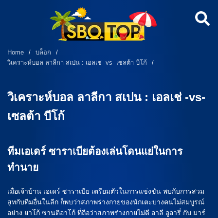
Home
/
บล็อก
/
วิเคราะห์บอล ลาลีกา สเปน : เอลเช่ -vs- เซลต้า บีโก้
/
วิเคราะห์บอล ลาลีกา สเปน : เอลเช่ -vs-
เซลต้า บีโก้
ทีมเอเดร์ ซาราเบียต้องเล่นโดนแย่ในการ
ทำนาย
เมื่อเจ้าบ้าน เอเดร์ ซาราเบีย เตรียมตัวในการแข่งขัน พบกับการสวม
สูทกับทีมอื่นในลีก ก็พบว่าสภาพร่างกายของนักเตะบางคนไม่สมบูรณ์
อย่าง ยาโก้ ซานติอาโก้ ที่ถือว่าสภาพร่างกายไม่ดี อาลี อูอารี่ กับ มาร์