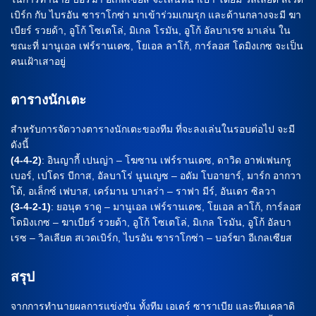
เบิร์ก กับ ไบรอัน ซาราโกซ่า มาเข้าร่วมเกมรุก และด้านกลางจะมี ฆา
เบียร์ รวยด้า, อูโก้ โซเตโล่, มิเกล โรมัน, อูโก้ อัลบาเรซ มาเล่น ใน
ขณะที่ มานูเอล เฟร์รานเดซ, โยเอล ลาโก้, การ์ลอส โดมิงเกซ จะเป็น
คนเฝ้าเสาอยู่
ตารางนักเตะ
สำหรับการจัดวางตารางนักเตะของทีม ที่จะลงเล่นในรอบต่อไป จะมี
ดังนี้
(4-4-2)
: อินญากี้ เปนญ่า – โฆซาน เฟร์รานเดซ, ดาวิด อาฟเฟนกรู
เบอร์, เปโดร บีกาส, อัลบาโร่ นูนเญซ – อดัม โบอายาร์, มาร์ก อากวา
โด้, อเล็กซ์ เฟบาส, เคร์มาน บาเลร่า – ราฟา มีร์, อันเดร ซิลวา
(3-4-2-1)
: ยอนุต ราดู – มานูเอล เฟร์รานเดซ, โยเอล ลาโก้, การ์ลอส
โดมิงเกซ – ฆาเบียร์ รวยด้า, อูโก้ โซเตโล่, มิเกล โรมัน, อูโก้ อัลบา
เรซ – วิลเลียต สเวดเบิร์ก, ไบรอัน ซาราโกซ่า – บอร์ฆา อีเกลเซียส
สรุป
จากการทำนายผลการแข่งขัน ทั้งทีม เอเดร์ ซาราเบีย และทีมเคลาดิ