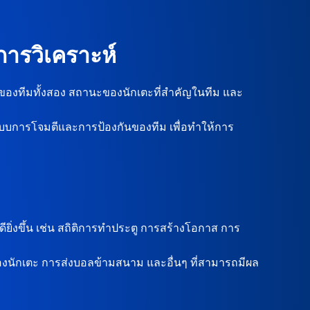
ารวิเคราะห์
องทีมทั้งสอง สถานะของนักเตะที่สำคัญในทีม และ
ูปแบบการโจมตีและการป้องกันของทีม เพื่อทำให้การ
ยิ่งขึ้น เช่น สถิติการทำประตู การสร้างโอกาส การ
สของนักเตะ การส่งบอลข้ามสนาม และอื่นๆ ที่สามารถมีผล