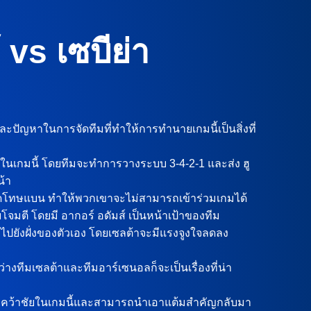
 vs เซบีย่า
ละปัญหาในการจัดทีมที่ทำให้การทำนายเกมนี้เป็นสิ่งที่
ในเกมนี้ โดยทีมจะทำการวางระบบ 3-4-2-1 และส่ง ฮู
น้า
ติดโทษแบน ทำให้พวกเขาจะไม่สามารถเข้าร่วมเกมได้
มตี โดยมี อากอร์ อดัมส์ เป็นหน้าเป้าของทีม
กมไปยังฝั่งของตัวเอง โดยเซลต้าจะมีแรงจูงใจลดลง
ทีมเซลต้าและทีมอาร์เซนอลก็จะเป็นเรื่องที่น่า
้ที่คว้าชัยในเกมนี้และสามารถนำเอาแต้มสำคัญกลับมา