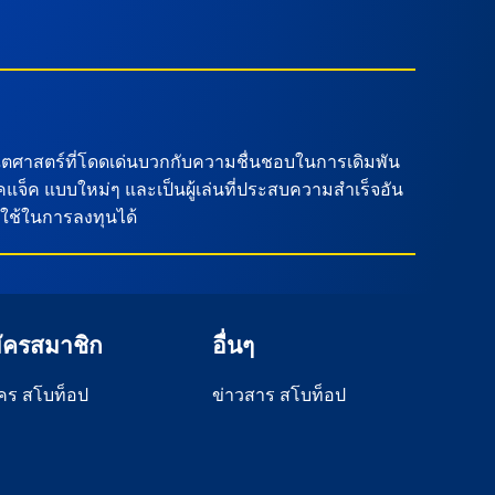
้น
กับนักเตะหลักของตน ทีมเจ้าบ้าน: กิ
 ลูวุม
โรน่า ทีมเจ้าบ้าน กิโรน่า จะต้องเล่น
ร
โดยไม่มี ฆวน การ์ลอส, ปอร์ตู,
ยโด้
มาร์ค อังเดร แทร์ สเตเก้น และ ว
็
ลาดิสลาฟ วานัต ที่ล้วนมีปัญหา
ส และ
อาการบาดเจ็บรบกวน ดังนั้นการจัด
เจ็บ
ทัพคาดว่าจะเป็นระบบ 4-2-3-1 โดย
ตศาสตร์ที่โดดเด่นบวกกับความชื่นชอบในการเดิมพัน
วหอก
ฟราน เบลทราน จะลงนำทัพ และอัซ
็ค แบบใหม่ๆ และเป็นผู้เล่นที่ประสบความสำเร็จอัน
วน
เซดีน อูนาฮี คอยปั้นเกมสนับสนุน
บใช้ในการลงทุนได้
-2-3-
คริสเตียน สตูอานี่ ในฐานะหัวหอก
า ลง
ตัวเป้า ตัวแบน – ตัวเจ็บ ผู้รักษา
ที่จะ
ประตู – ฆวน การ์ลอส (-), มาร์ค อัง
เดร แทร์ สเตเก้น (2 นัด) กองกลาง –
า แม้
[…]
ด้
ัครสมาชิก
อื่นๆ
ย่แพ้
คร สโบท็อป
ข่าวสาร สโบท็อป