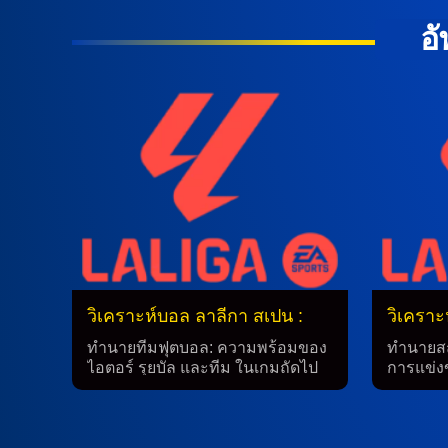
อ
วิเคราะห์บอล ลาลีกา สเปน :
วิเคราะ
เรอัล เบติส vs เลบานเต้
ลาเบส v
ทำนายทีมฟุตบอล: ความพร้อมของ
ทำนายสถ
ไอตอร์ รุยบัล และทีม ในเกมถัดไป
การแข่งขั
ของทีมฟุตบอล ที่จะเซ็นส์ที่สนาม
สิทธิ์ก
เหย้า เรามีการทำนายถึงความ
และ ฟากุ
พร้อมของ ไอตอร์ รุยบัล และทีมใน
พบกับคว
การต่อสู้ในการแข่งขัน เพื่อคว้าชัย
ระบบ 4-