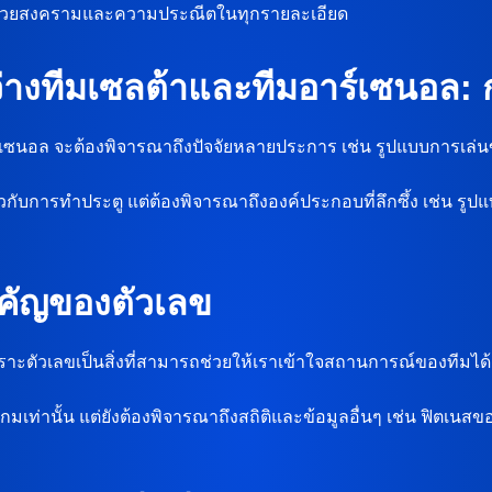
มไปด้วยสงครามและความประณีตในทุกรายละเอียด
งทีมเซลต้าและทีมอาร์เซนอล: ก
นอล จะต้องพิจารณาถึงปัจจัยหลายประการ เช่น รูปแบบการเล่นข
่ยวกับการทำประตู แต่ต้องพิจารณาถึงองค์ประกอบที่ลึกซึ้ง เช่น ร
คัญของตัวเลข
าะตัวเลขเป็นสิ่งที่สามารถช่วยให้เราเข้าใจสถานการณ์ของทีมได้ดี
มเท่านั้น แต่ยังต้องพิจารณาถึงสถิติและข้อมูลอื่นๆ เช่น ฟิตเน