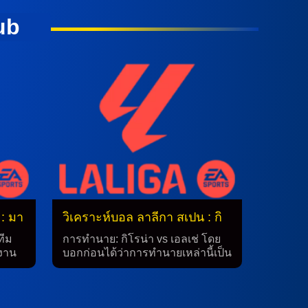
ub
 : มา
วิเคราะห์บอล ลาลีกา สเปน : กิ
โรน่า vs เอลเช่
ทีม
การทำนาย: กิโรน่า vs เอลเช่ โดย
้งาน
บอกก่อนได้ว่าการทำนายเหล่านี้เป็น
ทษ
เพียงความเห็นส่วนตัวเท่านั้น แต่
์ โอ
หลายคนก็คาดหวังว่าเกมนี้จะมี
ละ
ความสนุกสุดๆ เพราะทั้ง กิโรน่า
-3-1-
และ เอลเช่ ต่างมีปัญหาทางร่างกาย