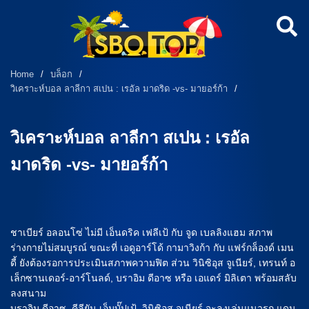
Home
/
บล็อก
/
วิเคราะห์บอล ลาลีกา สเปน : เรอัล มาดริด -vs- มายอร์ก้า
/
วิเคราะห์บอล ลาลีกา สเปน : เรอัล
มาดริด -vs- มายอร์ก้า
ชาเบียร์ อลอนโซ่ ไม่มี เอ็นดริค เฟลีเป้ กับ จูด เบลลิงแฮม สภาพ
ร่างกายไม่สมบูรณ์ ขณะที่ เอดูอาร์โด้ กามาวิงก้า กับ แฟร์กล็องด์ เมน
ดี้ ยังต้องรอการประเมินสภาพความฟิต ส่วน วินิซิอุส จูเนียร์, เทรนท์ อ
เล็กซานเดอร์-อาร์โนลด์, บราอิม ดีอาซ หรือ เอแดร์ มิลิเตา พร้อมสลับ
ลงสนาม
บราอิม ดีอาซ, คีลียัน เอ็มบั๊ปเป้, วินิซิอุส จูเนียร์ จะลงเล่นแนวรุก แดน