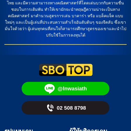
ไทย และมีความสามารถทางคณิตศาสตร์ที่โดดเด่นบวกกับความชื่น
ชอบในการเดิมพัน ทำให้เขามักจะนำทฤษฎีความน่าจะเป็นทาง
คณิตศาสตร์ มาคำนวนสูตรการเล่น บาคาร่า หรือ แบล็คแจ็ค แบบ
ใหม่ๆ และเป็นผู้เล่นที่ประสบความสำเร็จอันดับต้นๆ ของจีคลับ ซึ่งเขา
มั่นใจด้วยว่า ผู้เล่นทุกคนที่สนใจก็สามารถศึกษาสูตรของเขาและนำไป
ปรับใช้ในการลงทุนได้
@lnwasiath
02 508 8798