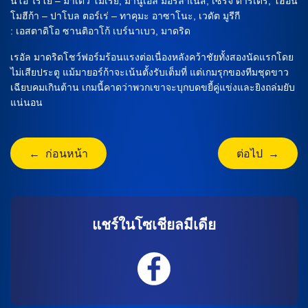
นิโอ ไรโย่ – มาเตว โมเรย์, มานูเอล มอร์ลาเนส, เซร์จี้ ดาร์เดร์, โฮอัน
โมฮีก้า – ปาโบล ตอร์เร่ – ทาคุมะ อาซาโนะ, เวดัต มูรีกี
: เอสตาดิโอ ซานติอาโก้ เบร์นาเบว, มาดริด
เรอัล มาดริดโชว์ฟอร์มร้อนแรงต่อเนื่องหลังคว้าชัยทั้งสองนัดแรกโดย
ไม่เสียประตู แม้มายอร์ก้าจะเน้นตั้งรับเต็มที่ แต่เกมรุกของทีมชุดขาว
เฉียบคมเกินต้าน เกมนี้คาดว่าพวกเขาจะบุกบดขยี้คู่แข่งและยิงถล่มยับ
แน่นอน
← ก่อนหน้า
ต่อไป →
แชร์ในโซเชียลมีเดีย