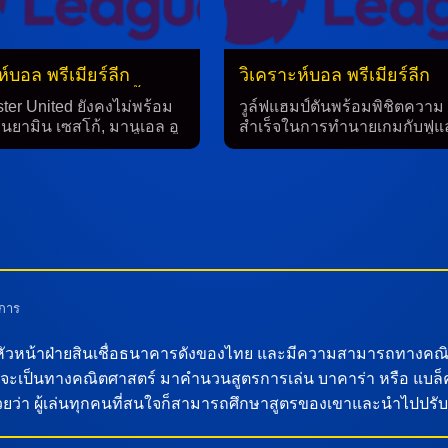
ห์บอล พรีเมียร์ลีก
วิเคราะห์บอล พรีเมียร์ลีก
: แมนฯยู vs น็อตติ้งแฮม
อังกฤษ : วูล์ฟแฮมป์ตัน vs ฟ
er United ยังคงไม่พร้อม
วูล์ฟแฮมป์ตันพร้อมพิชิตความ
์
ม
นยามิน เซสโก้, มานูเอล อู
สำเร็จในการทำนายเกมกับฟูแ
ละ มัตไธย์ส เด ลิกต์ที่มี
เมื่อวันที่ วูล์ฟแฮมป์ตัน จะต้อ
การบาดเจ็บอยู่ก่อนแล้ว
ทีม เฟรเล่ม ในเกมที่ไม่มีนักเต
จัดทัพคาดว่าจะวางระบบ
สำคัญอย่าง เลออน ชิโวม, เอ็น
พร้อมกับเลือกใช้งาน อา
กอนซาเลซ, แซม จอห์นสโตน,
ัลโล่, บรูโน่ แฟร์นานเดส กับ
โชเซ่ ซา ที่ล้วนถูกบาดเจ็บ ทีม
 คุนญ่า เป็นสามประสาน
อดัม อาร์มสตรอง และ มาเตอุ
่หลัง บรีย็อง เอ็มโบโม่
เน่ ออกมาเป็นหัวหอกและตัวก
ัวเป้า ตัวแบน – ตัวเจ็บ
เพื่อปั้นเกมรุกสนับสนุน ฮวาง 
– มัตไธย์ส เด ลิกต์ (13
ที่จะเป็นตัวเป้าหมายในเกมนี้ 
การ
ะตู) กองกลาง – มานูเอล อู
วางทัพ โดยจะมีการจัดระบบท
22 นัด) กองหน้า – เบนยามิน
รูปแบบ 3-4-2-1 โดยมี เยอร์สั
งหัวหน้าฝ่ายสินเชื่อธนาคารดังของไทย และมีความสามารถทางคณิ
30 นัด/11 ประตู) น็อตติ้ง
เกอร่า, ซานติอาโก้ บูเอโน่, แ
ะเป็นทางคณิตศาสตร์ มาคำนวนสูตรการเล่น บาคาร่า หรือ แบล็คแจ
าวดีไม่ค่อยดีเมื่อพวกเขา
อยู่ในภาพรวมของกองกลางแ
จด้วยว่า ผู้เล่นทุกคนที่สนใจก็สามารถศึกษาสูตรของเขาและนำไปปรั
นรึเริ่มในเกมนี้โดยที่ไม่มี วิ
กองหลัง ในขณะที่เชา โกเมส, 
่, คัลลั่ม ฮัดสัน-โอดอย, […]
โดร ลิม่า, อันเดร ตรินดาเด้, แล
โก้ บูเอโน่ จะเป็นตัวกลางที่จะ