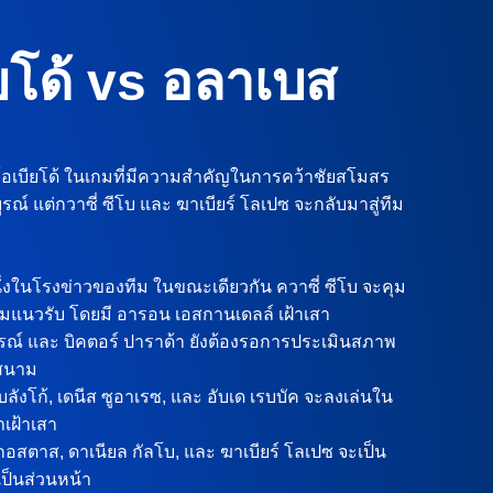
ียโด้ vs อลาเบส
ัล โอเบียโด้ ในเกมที่มีความสำคัญในการคว้าชัยสโมสร
ณ์ แต่กวาซี่ ซีโบ และ ฆาเบียร์ โลเปซ จะกลับมาสู่ทีม
นึ่งในโรงข่าวของทีม ในขณะเดียวกัน ควาซี่ ซีโบ จะคุม
คุมแนวรับ โดยมี อารอน เอสกานเดลล์ เฝ้าเสา
มบูรณ์ และ บิคตอร์ ปาราด้า ยังต้องรอการประเมินสภาพ
งสนาม
บลังโก้, เดนีส ซูอาเรซ, และ อับเด เรบบัค จะลงเล่นใน
าเฝ้าเสา
 กอสตาส, ดาเนียล กัลโบ, และ ฆาเบียร์ โลเปซ จะเป็น
เป็นส่วนหน้า