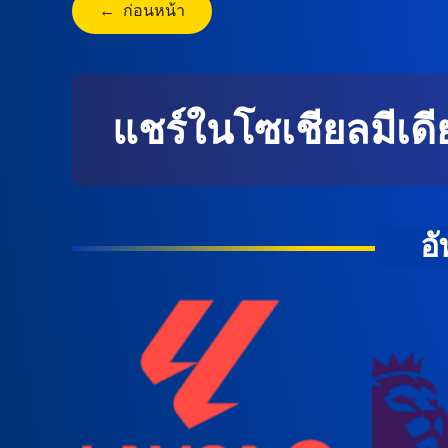
← ก่อนหน้า
แชร์ในโซเชียลมีเดี
อ