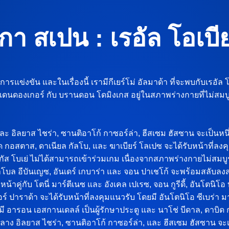
กา สเปน : เรอัล โอเบ
รแข่งขัน และในเรื่องนี้ เรามีกีเยร์โม่ อัลมาด้า ที่จะพบกับเรอ
 เดนดองเกอร์ กับ บรานดอน โดมิงเกส อยู่ในสภาพร่างกายที่ไม่สมบูร
 และ อิลยาส ไชร่า, ซานติอาโก้ กาซอร์ล่า, ฮีสเซม ฮัสซาน จะเป็นห
ด กอสตาส, ดาเนียล กัลโบ, และ ฆาเบียร์ โลเปซ จะได้รับหน้าที่ลง
กลูกัส โบเย่ ไม่ได้สามารถเข้าร่วมเกม เนื่องจากสภาพร่างกายไม่ส
บล อีบันเญซ, อันเดร์ เกบาร่า และ จอน ปาเชโก้ จะพร้อมสลับล
ู่กับ โตนี่ มาร์ตีเนซ และ อังเคล เปเรซ, จอน กูรีดี้, อันโตนิโอ 
อร์ ปาราด้า จะได้รับหน้าที่ลงคุมแนวรับ โดยมี อันโตนิโอ ซีเบร่า ม
ยมี อารอน เอสกานเดลล์ เป็นผู้รักษาประตู และ นาโช่ บีดาล, ดาบิด
กลาง อิลยาส ไชร่า, ซานติอาโก้ กาซอร์ล่า, และ ฮีสเซม ฮัสซาน จะ