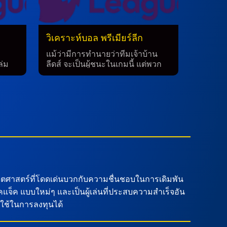
วิเคราะห์บอล พรีเมียร์ลีก
ูแล่
อังกฤษ :ลีดส์ vs ไบรท์ตันฯ
แม้ว่ามีการทำนายว่าทีมเจ้าบ้าน
ล่ม
ลีดส์ จะเป็นผู้ชนะในเกมนี้ แต่พวก
งพบกับ
เขาจะต้องเผชิญกับความสูญเสียจาก
ะ
ผู้เล่นสำคัญหลายคนที่บาดเจ็บ ซึ่ง
โซ่
อาจส่งผลกระทบต่อผลการแข่งขัน ผู้
 และ
เล่นที่ขาดหายไป กาเบรียล กุ๊ดมุนด์ส
จะส่ง
สัน, เจย์เด้น โบเกิ้ล, อิเลีย กรูเยฟ,
ส มา
ฟากุนโด้ บูโอนาน็อตเต้ และ โนอาห์
ลาง
โอคาฟอร์ ที่บาดเจ็บอยู่ก่อนแล้ว
ฮี ชาน
และ ปาสกาล สเตราย์ค ที่เข้าร่วม
การจัด
ล่าสุด อาจต้องพักการแข่งขันในเกม
ีมใน
นี้ การจัดทีม ทีมเจ้าบ้านคาดว่าจะ
น มอส
ใช้ระบบ 3-5-2 โดยส่งโดมินิก คัล
ตศาสตร์ที่โดดเด่นบวกกับความชื่นชอบในการเดิมพัน
ละโตติ
เวิร์ต-เลวิน กับ เบรนเด้น อารอนสัน
็ค แบบใหม่ๆ และเป็นผู้เล่นที่ประสบความสำเร็จอัน
ละ
ลงร่วมเล่นในแดนหน้า ทีมเยือน ทีม
บใช้ในการลงทุนได้
เป
ไบรท์ตันก็ไม่ได้มีสถานการณ์ดี
ะ อู
เท่านั้น โดยทีมจะต้องเผชิญกับการ
ช่วย
ขาดการเล่นจาก สเตฟานอส ซิมาส,