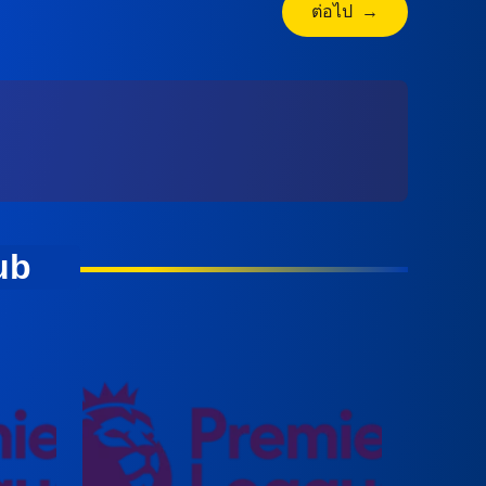
ต่อไป →
ub