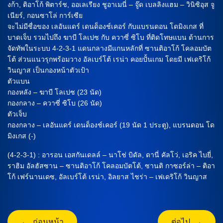
งก้า, ติอาโก้ พิตาร์ช, ออเลเรียง ชูอาเมนี่ – จู๊ด เบลลิงแฮม – วินิซิอุส จู
เนียร์, กอนซาโล่ การ์เซีย
จะไม่มีชื่อของ เลอันแดร์ เดนด็องช์เคอร์ กับแบรนดอน โดมิงเกส ที่
บาดเจ็บ รวมไปถึง ฆาบี โลเปซ กับ ควาซี่ ซิโบ ที่ติดโทษแบน ด้านการ
จัดทัพในระบบ 4-2-3-1 แดนกลางมีแกนหลักที่ ซานติอาโก้ โคลอมบัต
โต้ ส่วนแนวรุกพร้อมวาง อัลเบร์โต้ เรน่า คอยปั้นเกม โดยมี เฟเดริโก้
วินญาส เป็นกองหน้าตัวเป้า
ตัวแบน
กองหลัง – ฆาบี โลเปซ (23 นัด)
กองกลาง – ควาซี่ ซิโบ (26 นัด)
ตัวเจ็บ
กองกลาง – เลอันแดร์ เดนด็องช์เคอร์ (19 นัด 1 ประตู), แบรนดอน โด
มิงเกส (-)
(4-2-3-1) : อารอน เอสกันเดลล์ – นาโช่ บิดัล, ดานี่ คัลโว่, เอริค ไบยี่,
ราฮิม อัลฮัสซาน – ซานติอาโก้ โคลอมบัตโต้, ซานติ กาซอร์ล่า – ติอา
โก้ เฟร์นานเดซ, อัลเบร์โต้ เรน่า, อิลยาส ไชร่า – เฟเดริโก้ วินญาส
← ก่อนหน้า
ต่อไป →