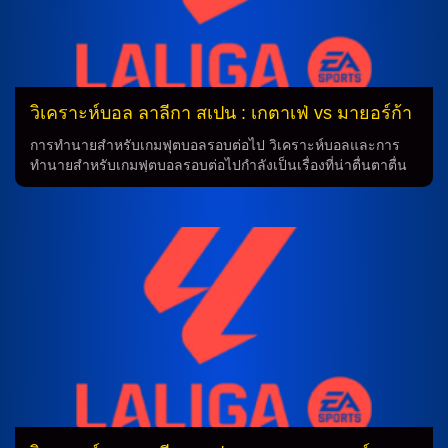
วิเคราะห์บอล ลาลีกา สเปน : เกตาเฟ่ vs มายอร์ก้า
การทำนายสำหรับเกมฟุตบอลรอบต่อไป วิเคราะห์บอลและการ
ทำนายสำหรับเกมฟุตบอลรอบต่อไปกำลังเป็นเรื่องที่น่าตื่นตาตื่น
ใจสำหรับแฟนพันธุ์แท้ของฟุตบอลทั่วโลก ซึ่งในเชิงรายละเอียด
นั้น การวิเคราะห์ฟุตบอลมีความสำคัญในการทำนายผลของเกมที่
กำลังจะมาถึง การวิเคราะห์บอลสดเป็นเครื่องมือที่ช่วยให้ผู้เล่น
สามารถทำนายผลได้แม่นยำมากขึ้น การเตรียมการก่อนเกม เมื่อ
มองไปที่ทีมที่จะต้องสู้กันในเกมฟุตบอลรอบต่อไป จะเห็นว่าทีมทั้ง
สองมีทั้งผู้เล่นที่สามารถส่งผลกระทบต่อผลลัพธ์ของเกม การ
ทำนายและวิเคราะห์เกมนั้นจึงกลับมาที่ความสามารถของแต่ละ
ทีมในการจัดตัวของตนเอง ทีมที่หมดสิทธิ์ใช้งาน ในฝั่งทีมหนึ่ง มี
การประกาศว่า ฆวนมี่ ที่มียานที่บาดเจ็บและ อับเดล อับคาร์ ที่ติด
โทษแบน จะไม่สามารถใช้งานในเกมถัดๆไป การที่พวกเขาไม่
สามารถมีส่วนร่วมในเกมนั้นอาจจะทำให้ทีมมีปัญหาในด้านต่างๆ
และต้องพยายามหาวิธีแก้ไข ทีมที่ต้องเผชิญกับการบาดเจ็บ ใน
ทางตรงกันข้าม ทีมอีกฝั่งก็ไม่ได้พ้นจากปัญหาเมื่อมีผู้เล่นมีอาการ
บาดเจ็บ ซึ่งแยน ซาลาส, มาลาช คุมบุลล่า, อันโตนิโอ ไรโญ่