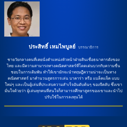
ทัพในระบบ 4-2-3-1 แนวรุกจะมี กอร์ก้า กูรูเซต้า เป็นหน้าเป้า
พร้อมกับวาง อูไน โกเมซ รับหน้าที่เป็นตัวปั้นเกม ฟอร์มของทีม
สถานการณ์ทีมย่ำแย่ต่อเนื่องอาจส่งผลให้ทีมต้องใส่เต็มร้อยในเกม
นี้ โดยเฉพาะการเล่นในบ้านที่ยังพอมีแรงฮึด ฝ่ายเยือกเย็นอาจดูดี
กว่า แต่ผลงานยังแกว่ง ขาดความสม่ำเสมอ และไม่ได้กดดันมาก
เท่าทีมเจ้าถิ่น ดังนั้นการเชียร์ […]
ประสิทธิ์ เหมไพบูลย์
บรรณาธิการ
ชายวัยกลางคนที่เคยนั่งตำแหน่งหัวหน้าฝ่ายสินเชื่อธนาคารดังของ
ไทย และมีความสามารถทางคณิตศาสตร์ที่โดดเด่นบวกกับความชื่น
ชอบในการเดิมพัน ทำให้เขามักจะนำทฤษฎีความน่าจะเป็นทาง
คณิตศาสตร์ มาคำนวนสูตรการเล่น บาคาร่า หรือ แบล็คแจ็ค แบบ
ใหม่ๆ และเป็นผู้เล่นที่ประสบความสำเร็จอันดับต้นๆ ของจีคลับ ซึ่งเขา
มั่นใจด้วยว่า ผู้เล่นทุกคนที่สนใจก็สามารถศึกษาสูตรของเขาและนำไป
ปรับใช้ในการลงทุนได้