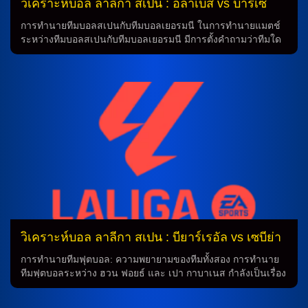
วิเคราะห์บอล ลาลีกา สเปน : อลาเบส vs บาร์เซ
และ มาเตโอ โจเซฟ ต่างก็จะต้องกลับเข้าสู่สถานการณ์ที่ไม่สบาย
โลน่า
ซึ่งทำให้การจัดออกแผนเกมของทีมกลาสเป็นเรื่องที่มีความสำคัญ
การทำนายทีมบอลสเปนกับทีมบอลเยอรมนี ในการทำนายแมตช์
อย่างยิ่ง การปรับตัวก่อนเกม เมื่อพูดถึงการทำนายผลของเกม การ
ระหว่างทีมบอลสเปนกับทีมบอลเยอรมนี มีการตั้งคำถามว่าทีมใด
ปรับตัวก่อนเกมนั้นเป็นสิ่งที่สำคัญมากๆ ซึ่งทีมใดที่สามารถปรับตัว
จะเป็นผู้ชนะในการแข่งขันนี้ โดยทั้งสองทีมมีความสามารถใน
ได้อย่างดีก่อนเริ่มเกมอาจจะมีโอกาสชนะมากขึ้นในเกมนั้น สรุป
การแข่งขันอย่างดี และมีนักเตะที่มีคุณภาพ เกมนี้จะเป็นการ
การทำนายและวิเคราะห์เกมฟุตบอลไม่ใช่เรื่องง่ายแต่ก็มีความ
ทดสอบความสามารถของทั้งสองทีมในการแข่งขันในระดับสูง ทีม
สำคัญอย่างมากในการเตรียมตัวของทีมก่อนเข้าสู่เกม การที่มีการ
บอลสเปน ทีมบอลสเปนได้รับความสนใจจากแฟนบอลทั่วโลก
ทำนายที่แม่นยำอาจจะช่วยให้ทีมมีโอกาสชนะในเกมได้มากขึ้น
ด้วยความสามารถในการคว้าแชมป์และการเล่นบอลที่สวยงาม
ดังนั้น ขณะที่ทีมทั้งสองกำลังพยายามสร้างกลยุทธ์ที่ดีที่สุดในการ
นักเตะทีมบอลสเปนเหล่านี้มีคุณภาพและความชำนาญในการเล่น
เข้าสู่เกม การทำนายและวิเคราะห์เกมก็จึงกลับมาเป็นเรื่องที่น่า
บอลที่สูง ซึ่งทำให้ทีมนี้เป็นหนึ่งในทีมที่เหนือกว่าในโลก ทีมบอล
สนใจและน่าตื่นเต้นอย่างมาก. การทำนายและวิเคราะห์เกม
เยอรมนี ทีมบอลเยอรมนีเป็นทีมที่มีประวัติศาสตร์ยาวนานในการ
ฟุตบอลในองค์กรการพนันออนไลน์ การทำนายและวิเคราะห์เกม
แข่งขันบอล มีนักเตะที่มีคุณภาพและสามารถสูงในการเล่นบอล
ฟุตบอลไม่เพียงแค่เป็นเรื่องที่น่าสนใจสำหรับแฟนพันธุ์แท้ของ
ทีมเยอรมนีมีความแข็งแกร่งทั้งในเรื่องระบบการเล่นและความ
ฟุตบอลเท่านั้น แต่ยังเป็นสิ่งที่มีความสำคัญมากในองค์กรการ
สามารถของนักเตะ การทำนาย จากข้อมูลดังกล่าว การทำนายทีม
พนันออนไลน์ที่มีการทำนายผลการแข่งขันฟุตบอลอยู่เป็นจำนวน
บอลสเปนกับทีมบอลเยอรมนีจะเป็นการทดสอบความสามารถของ
มาก การวิเคราะห์ฟุตบอลอย่างถูกต้องและมีประสิทธิภาพสามารถ
ทั้งสองทีม โดยทีมบอลสเปนอาจจะมีความสามารถในการคว้าชัย
ช่วยให้องค์การการพนันต่างๆ ทำนายและทำกำไรได้อย่างมี
แมตช์นี้ แต่ทีมบอลเยอรมนีก็ยังมีความแข็งแกร่งและพร้อมที่จะ
วิเคราะห์บอล ลาลีกา สเปน : บียาร์เรอัล vs เซบีย่า
ประสิทธิภาพ การทำนายผลบอลด้วยการดูบอลสด การดูบอลสด
ทดลองความสามารถของทีมเพื่อคว้าชัย สรุป การทำนายทีมบอล
เป็นวิธีหนึ่งที่ช่วยให้ผู้ทำนายสามารถทำนายผลการแข่งขันได้
สเปนกับทีมบอลเยอรมนีเป็นเรื่องที่น่าตื่นเต้นและน่าสนใจสำหรับ
การทำนายทีมฟุตบอล: ความพยายามของทีมทั้งสอง การทำนาย
อย่างแม่นยำ การดูบอลสดช่วยให้เห็นภาพรวมของการแข่งขัน
แฟนบอลทั่วโลก ไม่ว่าจะเป็นการวิเคราะห์บอล, ดูบอลสด หรือ
ทีมฟุตบอลระหว่าง ฮวน ฟอยธ์ และ เปา กาบาเนส กำลังเป็นเรื่อง
รวมถึงสภาพการเล่นของทีมทั้งสองในเวลาจริง ทำให้สามารถมี
วิเคราะห์ฟุตบอล ทุกคนต่างต้องติดตามการแข่งขันนี้อย่างมีความ
ที่น่าตื่นเต้นสำหรับแฟนๆ ฟุตบอลในประเทศไทย ทั้งสองทีมมี
การวิเคราะห์และทำนายผลได้อย่างคมชัดและมั่นใจมากยิ่งขึ้น
สนใจ คุณสมบัติของนักเตะ นอกจากความสามารถของทีมในการ
ปัญหาในการจัดทัพในระบบต่างๆ ซึ่งเป็นสิ่งที่น่าสนใจที่จะทำนาย