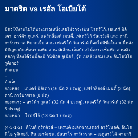
มาดริด vs เรอัล โอเบียโด้
มีตัวใช้งานไม่ได้ประมาณหนึ่งเลยไม่ว่าจะเป็น โรดรีโก้, เอแดร์ มิลิ
เตา, อาร์ด้า กูแลร์, แฟร์กล็องด์ เมนดี้, เฟเดริโก้ วัลเวร์เด้ และ ดานี่
การ์บาฆาล ที่บาดเจ็บ ส่วน เฟเดริโก้ วัลเวร์เด้ ก็จะไม่มีชื่อในเกมนี้หลัง
มีปัญหากับเพื่อนร่วมทีม ส่วน คิเลียน เอ็มบัปเป้ ต้องรอเช็คฟิต ส่วนตัว
หลักๆ ที่ลงได้วันนี้จะมี วินิซิอุส จูเนียร์, จู๊ด เบลลิงแฮม และ อันโตนิโอ
รูดิเกอร์
ตัวแบน
–
ตัวเจ็บ
กองหลัง – เอแดร์ มิลิเตา (16 นัด 2 ประตู), แฟร์กล็องด์ เมนดี้ (3 นัด),
ดานี่ การ์บาฆาล (8 นัด)
กองกลาง – อาร์ด้า กูแลร์ (32 นัด 4 ประตู), เฟเดริโก้ วัลเวร์เด้ (32 นัด
5 ประตู)
กองหน้า – โรดรีโก้ (13 นัด 1 ประตู)
(4-3-1-2) : ติโบต์ กูร์กตัวส์ – เทรนต์ อเล็กซานเดอร์ อาร์โนลด์, อันโต
นิโอ รูดิเกอร์, ดีน เฮาจ์เซ่น, อัลบาโร่ การ์เรราส – เอดูอาร์โด้ คามาวิ