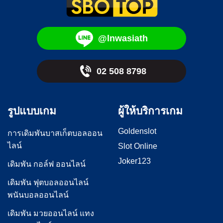
@lnwasiath
02 508 8798
รูปแบบเกม
ผู้ให้บริการเกม
Goldenslot
การเดิมพันบาสเก็ตบอลออน
ไลน์
Slot Online
Joker123
เดิมพัน กอล์ฟ ออนไลน์
เดิมพัน ฟุตบอลออนไลน์
พนันบอลออนไลน์
เดิมพัน มวยออนไลน์ แทง