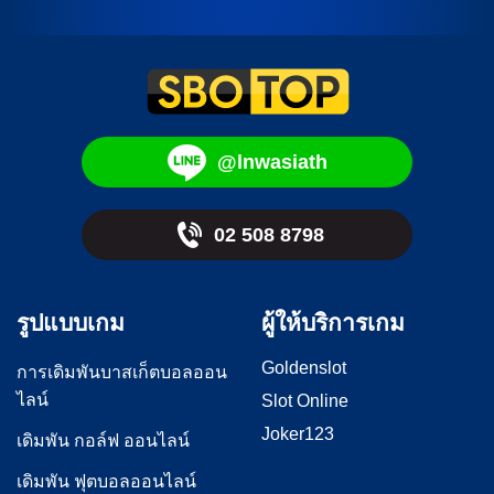
@lnwasiath
02 508 8798
รูปแบบเกม
ผู้ให้บริการเกม
Goldenslot
การเดิมพันบาสเก็ตบอลออน
ไลน์
Slot Online
Joker123
เดิมพัน กอล์ฟ ออนไลน์
เดิมพัน ฟุตบอลออนไลน์