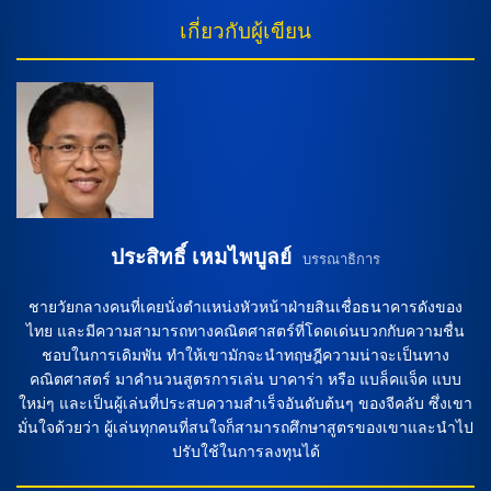
โล่, ไซม่อน มัวร์ และ เบอร์ทรานด์ ตราโอเร่ ที่บาดเจ็บอยู่ก่อน
เกี่ยวกับผู้เขียน
แล้ว พร้อมทัพ แดเนี่ยล บัลลาร์ด ที่ติดโทษแบนเข้ามาจากเกม
ล่าสุด ทัพคาดว่าจะวางระบบ 4-2-3-1 โดยมี ไบรอัน บร็อบบี้ย์
เป็นผู้รุกโดยมีความเชื่อมั่น ส่วนทีมเยือน แมนเชสเตอร์ ยูไนเต็ด
จะต้องเตือนระวังกับการสูญเสียผู้เล่นสำคัญอย่าง มัตไธย์ส เด ลิ
กต์ แข้งแนวรับที่บาดเจ็บยาวอยู่ก่อนแล้ว พร้อมทัพเตรียมพร้อม
หนุ่มเทา เบนยามิน เซสโก้ แข้งแดนหน้าที่บาดเจ็บเข้ามาเป็นราย
ล่าสุด โดยจะวางระบบ 4-2-3-1 และมี บรีย็อง เอ็มโบโม่ นำทัพใน
แดนหน้า การทำนายการเล่นของทั้งสองทีมนั้นยังคงเป็นความลับ
[…]
ประสิทธิ์ เหมไพบูลย์
บรรณาธิการ
ชายวัยกลางคนที่เคยนั่งตำแหน่งหัวหน้าฝ่ายสินเชื่อธนาคารดังของ
ไทย และมีความสามารถทางคณิตศาสตร์ที่โดดเด่นบวกกับความชื่น
ชอบในการเดิมพัน ทำให้เขามักจะนำทฤษฎีความน่าจะเป็นทาง
คณิตศาสตร์ มาคำนวนสูตรการเล่น บาคาร่า หรือ แบล็คแจ็ค แบบ
ใหม่ๆ และเป็นผู้เล่นที่ประสบความสำเร็จอันดับต้นๆ ของจีคลับ ซึ่งเขา
มั่นใจด้วยว่า ผู้เล่นทุกคนที่สนใจก็สามารถศึกษาสูตรของเขาและนำไป
ปรับใช้ในการลงทุนได้