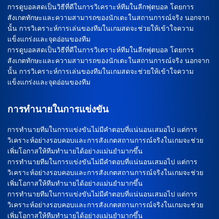
การดูบอลสดเป็นวิธีที่ดีในการวิเคราะห์ทีมในลีกฟุตบอล โดยการ
สังเกตทักษะและความสามารถของนักเตะในสถานการณ์จริง นอกจาก
นั้น การวิเคราะห์การเล่นของทีมในเกมสดจะช่วยให้เข้าใจความ
แข็งแกร่งและจุดอ่อนของทีม
การดูบอลสดเป็นวิธีที่ดีในการวิเคราะห์ทีมในลีกฟุตบอล โดยการ
สังเกตทักษะและความสามารถของนักเตะในสถานการณ์จริง นอกจาก
นั้น การวิเคราะห์การเล่นของทีมในเกมสดจะช่วยให้เข้าใจความ
แข็งแกร่งและจุดอ่อนของทีม
การทำนายในการแข่งขัน
การทำนายทีมในการแข่งขันไม่มีคำตอบที่แน่นอนเสมอไป แต่การ
วิเคราะห์อย่างรอบคอบและการสังเกตสถานการณ์จริงในเกมจะช่วย
เพิ่มโอกาสให้ทีมทำนายได้อย่างแม่นยำมากขึ้น
การทำนายทีมในการแข่งขันไม่มีคำตอบที่แน่นอนเสมอไป แต่การ
วิเคราะห์อย่างรอบคอบและการสังเกตสถานการณ์จริงในเกมจะช่วย
เพิ่มโอกาสให้ทีมทำนายได้อย่างแม่นยำมากขึ้น
การทำนายทีมในการแข่งขันไม่มีคำตอบที่แน่นอนเสมอไป แต่การ
วิเคราะห์อย่างรอบคอบและการสังเกตสถานการณ์จริงในเกมจะช่วย
เพิ่มโอกาสให้ทีมทำนายได้อย่างแม่นยำมากขึ้น