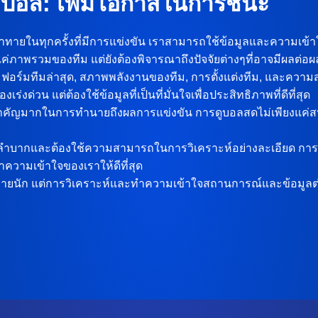
ตบอล: เพิ่มโอกาสในการชนะ
้าทายในทุกครั้งที่มีการแข่งขัน เราสามารถใช้ข้อมูลและความเข้า
งแค่ภาพรวมของทีม แต่ยังต้องพิจารณาถึงปัจจัยต่างๆที่อาจมีผลต่อ
ช่น ฟอร์มทีมล่าสุด, สภาพพลังงานของทีม, การตั้งแต่งทีม, และ
่งด่วน แต่ต้องใช้ข้อมูลที่เป็นที่มั่นใจเพื่อประสิทธิภาพที่ดีที่สุด
ัญมากในการทำนายถึงผลการแข่งขัน การดูบอลสดไม่เพียงแค่สนุกแล
ำบากและต้องใช้ความสามารถในการวิเคราะห์อย่างละเอียด การทำ
วามเข้าใจของเราให้ดีที่สุด
ี่ง่ายนัก แต่การวิเคราะห์และทำความเข้าใจสถานการณ์และข้อมูลต