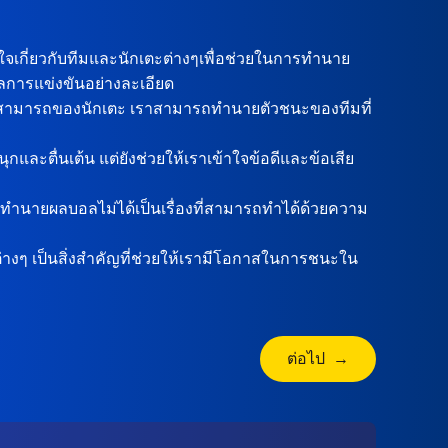
ใจเกี่ยวกับทีมและนักเตะต่างๆเพื่อช่วยในการทำนาย
ผลการแข่งขันอย่างละเอียด
ความสามารถของนักเตะ เราสามารถทำนายตัวชนะของทีมที่
ะตื่นเต้น แต่ยังช่วยให้เราเข้าใจข้อดีและข้อเสีย
นายผลบอลไม่ได้เป็นเรื่องที่สามารถทำได้ด้วยความ
่างๆ เป็นสิ่งสำคัญที่ช่วยให้เรามีโอกาสในการชนะใน
ต่อไป →