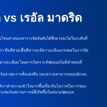
 vs เรอัล มาดริด
ในโซนล่างของตารางจัดอันดับได้ซึ่งอาจจะไม่ในระดับที่
ว่า ทีมที่สวมเสื้อสีขาวจะมีความแข็งแกร่งพอในการปิด
่างละเอียด โดยการวิเคราะห์ฟุตบอลไม่มีคำตอบที่
ร์มล่าสุด การตั้งแต่งทีม และความสามารถของนักเตะ
้เราทำความเข้าใจมากขึ้นเกี่ยวกับโอกาสในการชนะ
มาะสมกับสถานการณ์ที่เกิดขึ้นในสนามฟุตบอล