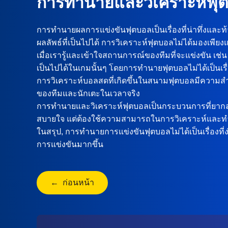
การทำนายและวิเคราะห์ฟุ
การทำนายผลการแข่งขันฟุตบอลเป็นเรื่องที่น่าทึ่งและท
ผลลัพธ์ที่เป็นไปได้ การวิเคราะห์ฟุตบอลไม่ได้มองเพีย
เมื่อเรารู้และเข้าใจสถานการณ์ของทีมที่จะแข่งขัน เ
เป็นไปได้ในเกมนั้นๆ โดยการทำนายฟุตบอลไม่ได้เป็นเรื่องเร
การวิเคราะห์บอลสดที่เกิดขึ้นในสนามฟุตบอลมีความสำค
ของทีมและนักเตะในเวลาจริง
การทำนายและวิเคราะห์ฟุตบอลเป็นกระบวนการที่ยากล
สบายใจ แต่ต้องใช้ความสามารถในการวิเคราะห์และทำค
ในสรุป, การทำนายการแข่งขันฟุตบอลไม่ได้เป็นเรื่องท
การแข่งขันมากขึ้น
← ก่อนหน้า