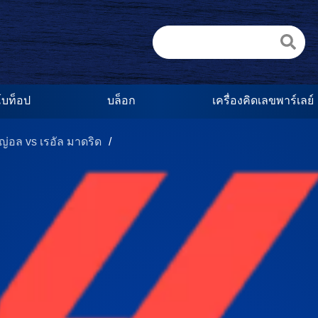
บท็อป
บล็อก
เครื่องคิดเลขพาร์เลย์
/
ญ่อล vs เรอัล มาดริด