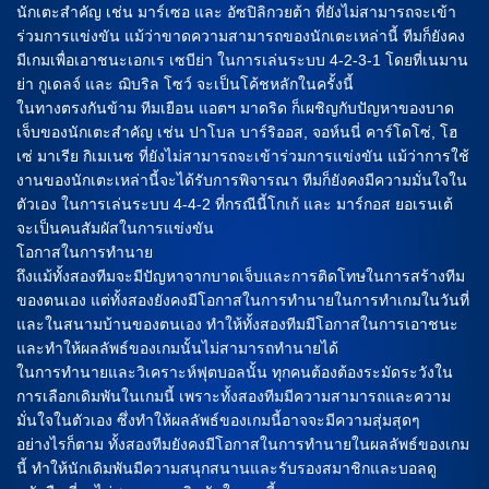
นักเตะสำคัญ เช่น มาร์เซอ และ อัซปิลิกวยต้า ที่ยังไม่สามารถจะเข้า
ร่วมการแข่งขัน แม้ว่าขาดความสามารถของนักเตะเหล่านี้ ทีมก็ยังคง
มีเกมเพื่อเอาชนะเอกเร เซบีย่า ในการเล่นระบบ 4-2-3-1 โดยที่เนมาน
ย่า กูเดลจ์ และ ฌิบริล โซว์ จะเป็นโค้ชหลักในครั้งนี้
ในทางตรงกันข้าม ทีมเยือน แอตฯ มาดริด ก็เผชิญกับปัญหาของบาด
เจ็บของนักเตะสำคัญ เช่น ปาโบล บาร์ริออส, จอห์นนี่ คาร์โดโซ่, โฮ
เซ่ มาเรีย กิเมเนซ ที่ยังไม่สามารถจะเข้าร่วมการแข่งขัน แม้ว่าการใช้
งานของนักเตะเหล่านี้จะได้รับการพิจารณา ทีมก็ยังคงมีความมั่นใจใน
ตัวเอง ในการเล่นระบบ 4-4-2 ที่กรณีนี้โกเก้ และ มาร์กอส ยอเรนเต้
จะเป็นคนสัมผัสในการแข่งขัน
โอกาสในการทำนาย
ถึงแม้ทั้งสองทีมจะมีปัญหาจากบาดเจ็บและการติดโทษในการสร้างทีม
ของตนเอง แต่ทั้งสองยังคงมีโอกาสในการทำนายในการทำเกมในวันที่
และในสนามบ้านของตนเอง ทำให้ทั้งสองทีมมีโอกาสในการเอาชนะ
และทำให้ผลลัพธ์ของเกมนั้นไม่สามารถทำนายได้
ในการทำนายและวิเคราะห์ฟุตบอลนั้น ทุกคนต้องต้องระมัดระวังใน
การเลือกเดิมพันในเกมนี้ เพราะทั้งสองทีมมีความสามารถและความ
มั่นใจในตัวเอง ซึ่งทำให้ผลลัพธ์ของเกมนี้อาจจะมีความสุ่มสุดๆ
อย่างไรก็ตาม ทั้งสองทีมยังคงมีโอกาสในการทำนายในผลลัพธ์ของเกม
นี้ ทำให้นักเดิมพันมีความสนุกสนานและรับรองสมาชิกและบอลดู