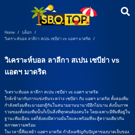
Home
/
บล็อก
/
วิเคราะห์บอล ลาลีกา สเปน เซบีย่า vs แอตฯ มาดริด
/
วิเคราะห์บอล ลาลีกา สเปน เซบีย่า vs
แอตฯ มาดริด
วิเคราะห์บอล ลาลีกา สเปน เซบีย่า vs แอตฯ มาดริด
ใกล้เข้ามากับการแข่งขันระหว่าง เซบีย่า กับ แอตฯ มาดริด ทั้งสองทีม
กำลังพร้อมที่จะมาออกสู้กันในสนามยานนานามีอีกไม่นาน ดังนั้นภาพ
รวมของทั้งสองทีมนั้นก็เป็นสิ่งที่ทุกคนต้องสนใจ โดยเฉพาะมีทีมที่อยู่ใน
ฐานะทีมเยือน แต่ก็ยังคงมีความมั่นใจและพร้อมที่จะสู้ความเดียวกัน
สภาพความพร้อม
ในเวลานี้ทีมเหย้า แอตฯ มาดริด กำลังเผชิญกับปัญหาของบาดเจ็บของ