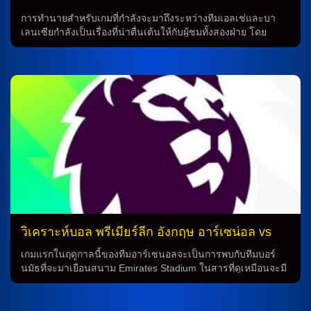
แข่งขันฟุตบอลไม่มีคำตอบที่แน่นอน แต่ยังคงเป็นที่น่าสนใจและ
ท้าทายอยู่เสมอ ดังนั้น ผู้ที่ชื่นชอบการทำนายการแข่งขันฟุตบอล
การทำนายสำหรับเกมที่กำลังจะมาถึงระหว่างทีมเอลเช่และบา
ควรเตรียมตัวให้พร้อมใจกับทุกๆ สถานการณ์ที่อาจเกิดขึ้น เพื่อ
เลนเซียกำลังเป็นเรื่องที่น่าตื่นเต้นให้กับผู้ชมทั้งสองฝ่าย โดย
ให้การทำนายของคุณมีความแม่นยำและเป็นประโยชน์ในการ
เฉพาะทีมเยือนที่มีโอกาสที่จะบุกเข้ามาและทำให้เกิดความสุขให้
วางเดิมพันในเกมฟุตบอลให้สำเร็จ อย่าลืมติดตามการแข่งขัน
กับแฟนบอลของพวกเขา ** การเตรียมตัวของทีมเอลเช่ ** ในเวลา
ฟุตบอลที่น่าสนใจทุกๆ เกม และเตรียมความพร้อมสำหรับการ
นี้ทีมเอลเช่จะต้องเผชิญกับการขาดสามสารพัดใหญ่ในทีมหลัง
ทำนายผลและวางเดิมพันให้ดีที่สุด และอย่าลืมดูบอลสดเพื่อเพิ่ม
จากที่ได้รับการบังคับให้หมดสิทธิ์ใช้งานของ จอห์น โดนัลด์, อดัม
ความสนุกสนานในการติดตามการแข่งขันสุดยอดของทีมโปรด
โบอายาร์, เกรดี้ ดิอองกาน่า และ เฮคตอร์ ฟอร์ท ทั้งนี้ยังไม่นับเป
ของคุณ! การทำนายการแข่งขันฟุตบอล: การใช้ข้อมูลสถิติใน
โดร บิกาสที่ต้องมีการตัดสินใจว่าจะใช้งานหรือไม่ในเกมนี้ ซึ่ง
การวิเคราะห์ การทำนายผลการแข่งขันฟุตบอลไม่ได้เริ่มและจบที่
ทำให้ทีมต้องประสบกับความลำบากในการจัดทัพในระบบ 3-5-2
การเดาผลเพียงอย่างเดียว การใช้ข้อมูลสถิติเป็นส่วนสำคัญใน
** การเตรียมตัวของทีมบาเลนเซีย ** ในทางตรงกันข้ามทีมบาเลน
การวิเคราะห์และทำนายผลการแข่งขันอย่างมีประสิทธิภาพ ผู้ที่
เซียก็ต้องเผชิญกับการบาดเจ็บของผู้เล่นสำคัญอย่าง ฆูเลน อา
ชื่นชอบการทำนายการแข่งขันฟุตบอลควรทำการวิเคราะห์สถิติ
กีร์เรซาบาล่า, โกเปเต้, ดิมิทรี่ ฟาวล์คิเย่ร์ และ มุคตาร์ ดิยาคาบี้
ของทั้งสองทีมที่จะแข่งขัน ตั้งแต่ประสิทธิภาพของทีมในการทำ
ซึ่งทำให้ทีมต้องประสบกับความยากลำบากในการจัดทัพในระบบ
ประตู, การรับประตู, การคว้าบอล, การส่งบอลข้ามสนาม และ
4-2-3-1 ** การทำนาย ** จากทั้งสองทีมนั้น ผู้ชมสามารถคาด
ข้อมูลอื่น ๆ ที่สามารถมีผลต่อผลการแข่งขัน การวิเคราะห์บอลสด
การณ์ได้ว่าทีมเยือนอาจจะมีโอกาสในการบุกมากกว่าเนื่องจาก
ในระหว่างการแข่งขันสามารถช่วยให้ผู้ทำนายเห็นภาพรวมของ
ภาพรวมฟอร์มของทีมเอลเช่ยังไม่นิ่งและอาจมีความกดดันจากทีม
วิเคราะห์บอล พรีเมียร์ลีก อังกฤษ อาร์เซน่อล vs
เกมได้ชัดเจนขึ้น และปรับการทำนายได้ตามสถานการณ์ที่เกิดขึ้น
บาเลนเซีย ซึ่งมีศักยภาพทีมที่ดูเหนือกว่าเล็กน้อย ** นำเสนอเกม
บอร์นมัธ
ในสนาม ความสำคัญของวิเคราะห์ฟุตบอล การวิเคราะห์ฟุตบอล
** เกมนี้จะเป็นโอกาสที่ดีให้กับทั้งสองทีมที่จะมาให้ผลงานที่ดีใน
เกมแรกในฤดูกาลนี้ของทีมอาร์เซนอลจะเป็นการพบกับทีมบอร์
เป็นกิจกรรมที่สำคัญอย่างมากในวงการการพนัน ผู้เล่นที่มีการ
สนาม และมองเห็นว่าทีมเยือนอาจจะมีโอกาสที่จะทำให้แฟนบอล
นมัธที่จะมาเยือนสนาม Emirates Stadium ในสารที่ดูเหมือนจะมี
วิเคราะห์อย่างถูกต้องและมีเหตุผลมักจะมีโอกาสชนะการพนัน
ของพวกเขาเยือนใจในช่วงเวลานี้ ดังนั้น การทำนายสำหรับเกมนี้
การทำนายทีมที่จะเปิดเกมสตาร์ตอย่างน่าสนใจ ในส่วนของทีม
มากขึ้น การทำนายการแข่งขันฟุตบอลไม่ได้มีเพียงแค่การเดาผล
ยังเป็นเรื่องที่น่าตื่นเต้นและน่าสนใจที่จะติดตามเพื่อเห็นผลลัพธ์
เจ้าบ้าน อาร์เซนอล พวกเขาจะต้องพยายามโดยไม่มีผู้เล่นหลัก
[…]
สุดท้ายที่จะเกิดขึ้นในสนาม. วิเคราะห์ฟุตบอล: การทำนายเกมทีม
อย่างเอเบเรชี่ เอเซ่, ปิเอโร่ อินกาปิเอ้, มิเกล เมริโน่, บูกาโน่ ซาก้