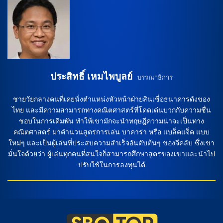
การลุ้นทำประตู ทีมเยือน เอฟเวอร์ตัน ก็มีบางผู้เล่นที่ต้องพักผล
การแข่งขัน เช่น แจ็ค กรีลิช และ การ์ลอส อัลการาซ แต่ทีมยังคง
มีแกนหลักที่พร้อมรบพอสมควร และจะมาในแท็คติก 4-2-3-1
พร้อมกับส่ง ดไวจ์ท แม็กนีล, เคียร์แนน ดิวส์บิวรี่-ฮอลล์ และ อิลิ
มาน […]
ประสิทธิ์ เหมไพบูลย์
บรรณาธิการ
ชายวัยกลางคนที่เคยนั่งตำแหน่งหัวหน้าฝ่ายสินเชื่อธนาคารดังของ
ไทย และมีความสามารถทางคณิตศาสตร์ที่โดดเด่นบวกกับความชื่น
ชอบในการเดิมพัน ทำให้เขามักจะนำทฤษฎีความน่าจะเป็นทาง
คณิตศาสตร์ มาคำนวนสูตรการเล่น บาคาร่า หรือ แบล็คแจ็ค แบบ
ใหม่ๆ และเป็นผู้เล่นที่ประสบความสำเร็จอันดับต้นๆ ของจีคลับ ซึ่งเขา
มั่นใจด้วยว่า ผู้เล่นทุกคนที่สนใจก็สามารถศึกษาสูตรของเขาและนำไป
ปรับใช้ในการลงทุนได้