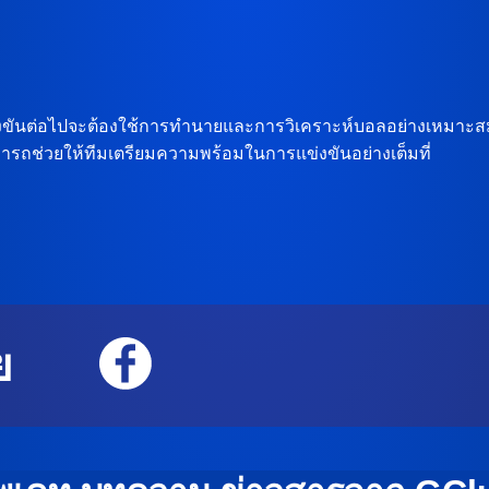
ขันต่อไปจะต้องใช้การทำนายและการวิเคราะห์บอลอย่างเหมาะสม เ
รถช่วยให้ทีมเตรียมความพร้อมในการแข่งขันอย่างเต็มที่
ย