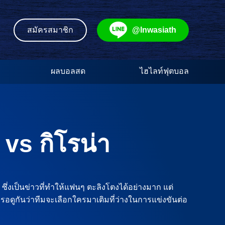
@lnwasiath
สมัครสมาชิก
ผลบอลสด
ไฮไลท์ฟุตบอล
 vs กิโรน่า
ซึ่งเป็นข่าวที่ทำให้แฟนๆ ตะลิงโตงได้อย่างมาก แต่
ก็จะรอดูกันว่าทีมจะเลือกใครมาเติมที่ว่างในการแข่งขันต่อ