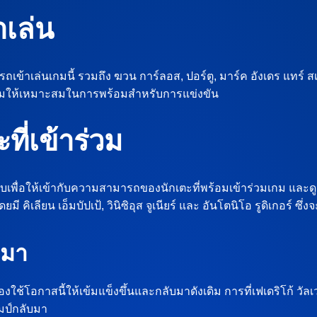
าเล่น
ถเข้าเล่นเกมนี้ รวมถึง ฆวน การ์ลอส, ปอร์ตู, มาร์ค อังเดร แทร์ ส
ีมให้เหมาะสมในการพร้อมสำหรับการแข่งขัน
ี่เข้าร่วม
บเพื่อให้เข้ากับความสามารถของนักเตะที่พร้อมเข้าร่วมเกม และด
 คิเลียน เอ็มบัปเป้, วินิซิอุส จูเนียร์ และ อันโตนิโอ รูดิเกอร์ 
บมา
องใช้โอกาสนี้ให้เข้มแข็งขึ้นและกลับมาดังเดิม การที่เฟเดริโก้ วัล
มป์กลับมา