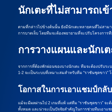
นักเตะที่ไม่สามารถเข้
ตามที่กล่าวไปข้างต้นนั้น ยังมีนักเตะหลายคนที่ไม่สามาร
การบาดเจ็บ โดยทีมจะต้องพยายามที่จะปรับโครงการท
การวางแผนและนักเตะท
จากการที่ต้องพักผ่อนของบางนักเตะ ทีมจะต้องปรับระบ
1-2 จะเป็นระบบที่เหมาะสมสำหรับทีม “ราชันชุดขาว” โดยมี
โอกาสในการเอาแชมป์กลั
แม้จะมีผลผ่านไป 2 เกมที่แพ้ แต่ทีม “ราชันชุดขาว” จะต้
ทั้งหมด และน่าจะเป็นปัจจัยสำคัญในการช่วยทีมเอาแช