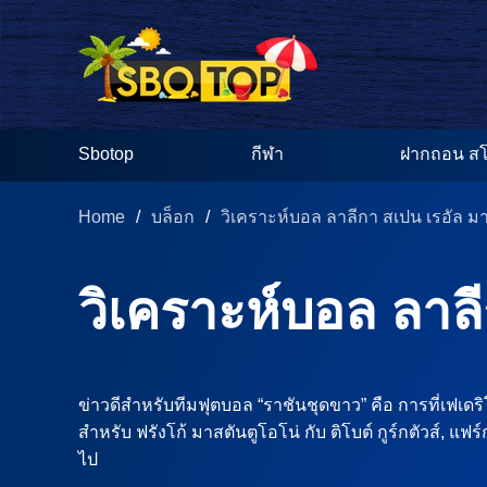
Sbotop
กีฬา
ฝากถอน สโ
Home
/
/
บล็อก
วิเคราะห์บอล ลาลีกา สเปน เรอัล มา
วิเคราะห์บอล ลาลี
ข่าวดีสำหรับทีมฟุตบอล “ราชันชุดขาว” คือ การที่เฟเดร
สำหรับ ฟรังโก้ มาสตันตูโอโน่ กับ ติโบต์ กูร์กตัวส์, แฟ
ไป