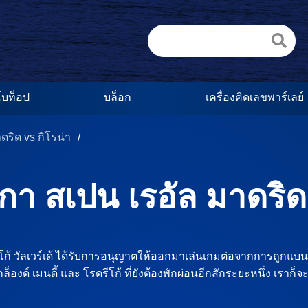
บท็อป
บล็อก
เครื่องคิดเลขพาร์เลย์
/
ดริด vs กิโรน่า
กา สเปน เรอัล มาดริด
ิโก้ วัลเวร์เด้ ได้รับการอนุญาตให้ออกมาเล่นเกมต่อจากการถูกแบน 
ร์กล็องด์ เมนดี้ และ โรดรีโก้ ที่ยังต้องพักผ่อนอีกสักระยะหนึ่ง เรา