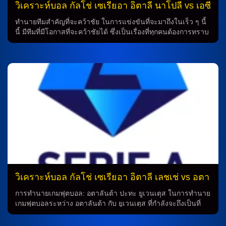
คัฟฟี่ และ แม็กซ์เวล กอร์เน่ต์ ซึ่งจะมีบทบาทสำคัญในการสร้าง
วิเคราะห์บอล กัลโช่ เซเรียอา อิตาลี นาโปลี vs เอซี
โอกาสในด้านหน้าของทีม การทำนายและวิเคราะห์ จากสภาพ
มิลาน
ของทั้งสองทีม การทำนายและวิเคราะห์การแข่งขันคาดว่าทั้งสอง
ทำนายทีมสำคัญที่จะคว้าชัย ในการแข่งขันที่จะมาถึงในเร็ว ๆ นี้
ทีมจะมีการต่อสู้อย่างเต็มที่ โดยทีมสมบูรณ์ร้อยเปอร์เซนต์จะมี
นี้ มีทีมที่มีโอกาสที่จะคว้าชัยได้ ซึ่งเป็นเรื่องที่ทุกคนต้องการทราบ
ความเสมอมากกว่าในการทำประตบ แต่ทีมที่เสียเวรก็มีโอกาสที่มี
ผลการทำนายจากเหล่าเช็คเก็ตเดียวกันและทำนายจากผู้
ความหวังมากกว่าในการสร้างช่องโยง ดังนั้น คาดการณ์ว่าการ
เชี่ยวชาญด้านฟุตบอลก็กำลังมานี้ จะมีอะไรบ้างลองมาดูกันเลย
แข่งขันนี้จะเป็นการต่อสู้ที่มันส์มากและไม่ควรพลาด ดังนั้น การ
ว่าทีมใดจะคว้าชัยได้ อามีร์ ราห์มานี่, โจวานนี่ ดิ ลอเรนโซ่, อัน
ทำนายและวิเคราะห์การแข่งขันระหว่างทีมสมบูรณ์ร้อย
โตนิโอ เวร์การา และ ดาวิด เนเรส อามีร์ ราห์มานี่, โจวานนี่ ดิ
เปอร์เซนต์และทีมที่เสียเวรจะเป็นเกมที่น่าติดตามอย่างแน่นอน
ลอเรนโซ่, อันโตนิโอ เวร์การา และ ดาวิด เนเรส ที่มีอาการบาด
เพื่อดูผลการแข่งขันและพบกันในสนามฟุตบอล การทำนายใน
เจ็บ ด้านการจัดทัพในระบบ 3-4-2-1 แนวรุกจะใช้ สก็อตต์ แม็ค
การแข่งขันฟุตบอล การทำนายในการแข่งขันฟุตบอลเป็นสิ่งที่นัก
โทมิเนย์, อลิสซอน ซานโต๊ส และ ราสมุส ฮอยลุนด์ ผนึกกำลังกัน
เดิมพันสนุกทำเป็นระหว่างการแข่งขัน เพื่อวางเงินเดิมพันหรือแม้
ล่าสกอร์ มัตเตโอ กับเบีย กับ ราฟาเอล เลเอา เกมนี้จะไม่มี มัตเต
กระทั่งเพื่อความสนุกสนานเพื่อเสริมสร้างความสนุกสนานในการ
โอ กับเบีย กับ ราฟาเอล เลเอา ชีค ที่มีปัญหาอาการบาดเจ็บ ด้าน
ชมเกมส์ การทำนายดูบอลสดเป็นวิธีการประเมินความสามารถ
การจัดทัพในระบบ 3-5-2 […]
ของทีมทั้งสองทีม โดยพิจารณาจากสถิติการแข่งขันก่อนหน้าและ
ความสามารถของนักเตะที่อยู่ในศึกสูตรการเล่นของทีม วิเคราะห์
ฟุตบอล การวิเคราะห์ฟุตบอลเป็นกระบวนการที่ซับซ้อนและต้อง
ใช้ความชำนาญในการทำนายผล […]
วิเคราะห์บอล กัลโช่ เซเรียอา อิตาลี เลชเช่ vs อตา
ลันต้า
การทำนายเกมฟุตบอล: อตาลันต้า ปะทะ ยูเวนเตุส ในการทำนาย
เกมฟุตบอลระหว่าง อตาลันต้า กับ ยูเวนเตุส ที่กำลังจะถึงเป็นที่
จับตามองของสายการพนัน นักบอล และผู้สนใจในกีฬาฟุตบอล
ทั่วไป จะพบกับความสนุกสนานและสิ่งที่น่าตื่นเต้นมากมายในเกม