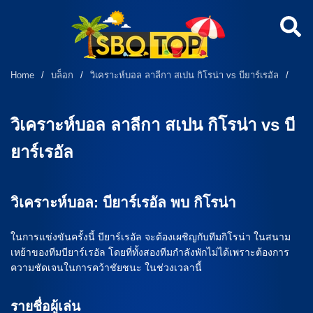
Home
/
บล็อก
/
วิเคราะห์บอล ลาลีกา สเปน กิโรน่า vs บียาร์เรอัล
/
วิเคราะห์บอล ลาลีกา สเปน กิโรน่า vs บี
ยาร์เรอัล
วิเคราะห์บอล: บียาร์เรอัล พบ กิโรน่า
ในการแข่งขันครั้งนี้ บียาร์เรอัล จะต้องเผชิญกับทีมกิโรน่า ในสนาม
เหย้าของทีมบียาร์เรอัล โดยที่ทั้งสองทีมกำลังพักไม่ได้เพราะต้องการ
ความชัดเจนในการคว้าชัยชนะ ในช่วงเวลานี้
รายชื่อผู้เล่น