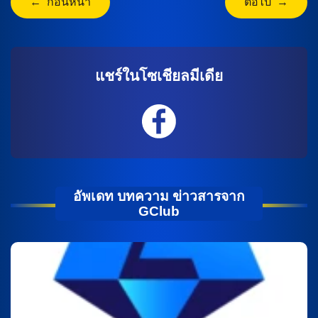
← ก่อนหน้า
ต่อไป →
แชร์ในโซเชียลมีเดีย
อัพเดท บทความ ข่าวสารจาก
GClub