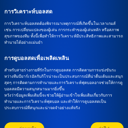
การวิเคราะห์บอลสด
การวิเคราะห์บอลสดต้องพิจารณาเหตุการณ์ที่เกิดขึ้นในเวลาเกมส์
เช่น การเปลี่ยนแปลงของผู้เล่น การกระทำของผู้เล่นหลัก หรือสภาพ
สุขภาพของทีม ทั้งนี้เพื่อทำให้การวิเคราะห์มีประสิทธิภาพและสามารถ
ทำนายได้อย่างแม่นยำ
การดูบอลสดเพื่อเพลิดเพลิน
สำหรับสายร่างกายที่รักในการดูบอลสด การติดตามการแข่งขันระ
หว่างทีมบียาร์เรอัลกับกิโรน่าจะเป็นประสบการณ์ที่น่าตื่นเต้นและสนุก
สุดๆ การติดตามการทำนายและการวิเคราะห์ฟุตบอลอาจช่วยให้การดู
บอลสดมีความสนุกสนานมากยิ่งขึ้น
หวังว่าข้อมูลเพิ่มเติมนี้จะช่วยให้ผู้อ่านเข้าใจเพิ่มเติมเกี่ยวกับการ
ทำนายและการวิเคราะห์ฟุตบอล และทำให้การดูบอลสดเป็น
ประสบการณ์ที่สนุกและน่าจดจำอย่างแท้จริง