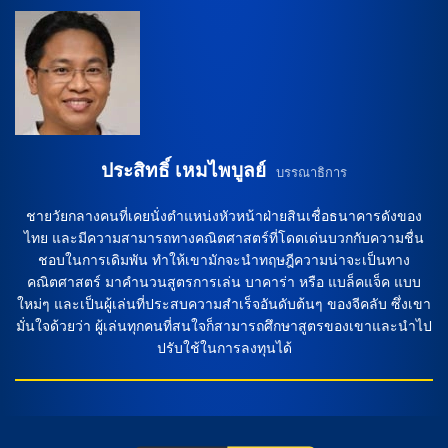
นิโคโล่ ซานิโอโล่ ลงลุ้นสกอร์ร่วมกับ วากุน บาโย่ ในแดนหน้า
การสร้างความเชื่อใจในทีมเยือน ทีมเยือนในเกมนี้จะไม่มี เจย์เดน
แอดได ที่บาดเจ็บอยู่ก่อนแล้วพ่วงด้วยกองกลางอย่าง เฆซุส โรดริ
เกซ ที่จะพลาดช่วยทีมเช่นเดียวกัน ส่วนการจัดทัพคาดว่าจะวาง
ระบบ 4-2-3-1 พร้อมกับเลือกใช้งาน แมร์กิม วอยโวด้า, นิโก้ ปาซ
และ มาร์ติน บาตูริน่า คอยขึ้นเกมรุกและส่ง ทาซอส ดูวิกัส ยืนหัว
หอกตัวเป้าตามคาด ฟอร์มของทีม ฟอร์มของทีมในขณะนี้ยังไม่
สามารถทำนายได้ แม้เพิ่งชนะมาแต่เกมเหย้ายังมีแผล ขณะที่ […]
ประสิทธิ์ เหมไพบูลย์
บรรณาธิการ
ชายวัยกลางคนที่เคยนั่งตำแหน่งหัวหน้าฝ่ายสินเชื่อธนาคารดังของ
ไทย และมีความสามารถทางคณิตศาสตร์ที่โดดเด่นบวกกับความชื่น
ชอบในการเดิมพัน ทำให้เขามักจะนำทฤษฎีความน่าจะเป็นทาง
คณิตศาสตร์ มาคำนวนสูตรการเล่น บาคาร่า หรือ แบล็คแจ็ค แบบ
ใหม่ๆ และเป็นผู้เล่นที่ประสบความสำเร็จอันดับต้นๆ ของจีคลับ ซึ่งเขา
มั่นใจด้วยว่า ผู้เล่นทุกคนที่สนใจก็สามารถศึกษาสูตรของเขาและนำไป
ปรับใช้ในการลงทุนได้