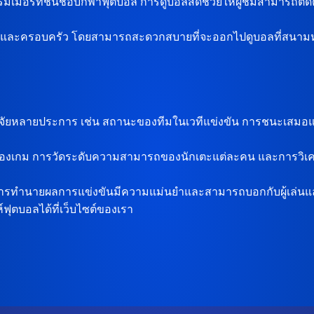
ตรีมเมอร์ที่ชื่นชอบกีฬาฟุตบอล การดูบอลสดช่วยให้ผู้ชมสามาร
อนและครอบครัว โดยสามารถสะดวกสบายที่จะออกไปดูบอลที่สนามหร
จจัยหลายประการ เช่น สถานะของทีมในเวทีแข่งขัน การชนะเสมอแล
ฎของเกม การวัดระดับความสามารถของนักเตะแต่ละคน และการวิเคร
ห้การทำนายผลการแข่งขันมีความแม่นยำและสามารถบอกกับผู้เล่นและ
ุตบอลได้ที่เว็บไซต์ของเรา