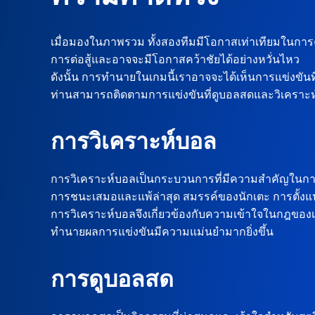
เมื่อมองในภาพรวม ทั้งสองทีมมีโอกาสเท่าเทียมในการคว
การต่อสู้และอาจจะมีโอกาสคว้าชัยได้อย่างหวั่นไหว
ดังนั้น การทำนายในเกมนี้เราอาจจะได้เห็นการแข่งขันที่
ท่านสามารถติดตามการแข่งขันที่ดูบอลสดและวิเคราะห์ฟ
การวิเคราะห์บอล
การวิเคราะห์บอลเป็นกระบวนการที่มีความสำคัญในกา
การชนะเสมอและแพ้ล่าสุด สมรรค์ของนักเตะ การตั้ง
การวิเคราะห์บอลจึงเกี่ยวข้องกับความเข้าใจในกฎขอ
ทำนายผลการแข่งขันมีความแม่นยำมากยิ่งขึ้น
การดูบอลสด