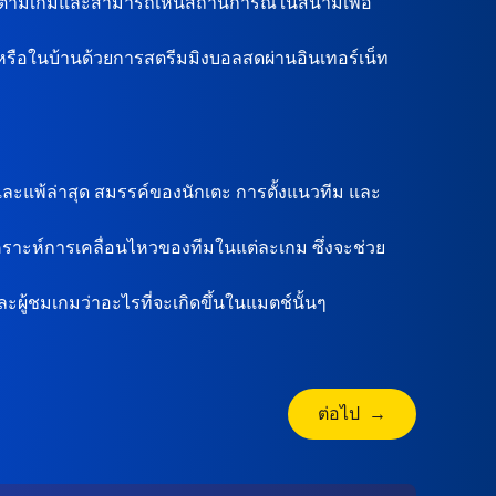
ถติดตามเกมและสามารถเห็นสถานการณ์ในสนามเพื่อ
ือในบ้านด้วยการสตรีมมิงบอลสดผ่านอินเทอร์เน็ท
ะแพ้ล่าสุด สมรรค์ของนักเตะ การตั้งแนวทีม และ
าะห์การเคลื่อนไหวของทีมในแต่ละเกม ซึ่งจะช่วย
ผู้ชมเกมว่าอะไรที่จะเกิดขึ้นในแมตช์นั้นๆ
ต่อไป →