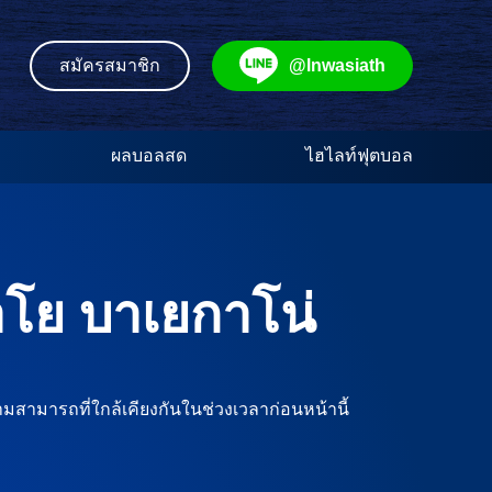
@lnwasiath
สมัครสมาชิก
ผลบอลสด
ไฮไลท์ฟุตบอล
าโย บาเยกาโน่
ามสามารถที่ใกล้เคียงกันในช่วงเวลาก่อนหน้านี้