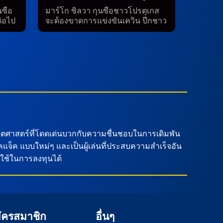
vs เซาธ์แฮมป์ตัน
นซือ
มาร์โก ซิลวา กุนซือชาวโปรตุเกส
่อไป
จะต้องขาดการแข่งขันเควิน ปีกชาว
ง ดา
บราซิล ในช่วงเวลาที่เหลือของ
ันจะ
ฤดูกาลนี้ เนื่องจากเขาได้รับการ
าม
ผ่าตัดอาการบาดเจ็บที่ข้อเท้าเมื่อ
นที่
เดือนที่แล้ว น่าเสียดายที่เราจะไม่ได้
จกรรม
เห็นการแสดงของเควินบนสนามใน
ฟอร์
อีกสักพาร์ทเกม แฮร์รี่ วิลสัน กอง
ี้
กลางชาวอังกฤษ ก็อาจจะยังไม่
สลง
พร้อมเข้าสนามในการแข่งขันถัดไป
หลังจากเขาพลาดการแข่งขันกับ
 โดย
เวสต์แฮม เนื่องจากปัญหาที่เกิดขึ้นที่
ข้อเท้า ถ้าวิลสันไม่สามารถเข้า
ตศาสตร์ที่โดดเด่นบวกกับความชื่นชอบในการเดิมพัน
ลัง
สนามได้ นักเตะชาวไนจีเรีย ซามู
็ค แบบใหม่ๆ และเป็นผู้เล่นที่ประสบความสำเร็จอัน
ียร์
เอล ชุควูเอเซ่ อาจจะได้รับโอกาสใน
บใช้ในการลงทุนได้
 ถูก
การแสดงความสามารถของตัวเอง
้ต่อ
ทอนด้า เอ็คเกิร์ต กองกลางชาว
ดาห์
เยอรมัน ยังคงไม่สามารถใช้งานเจย์
ีด
โรบินสัน ในช่วงสุดสัปดาห์นี้ เจาะจง
ในวันพุธที่ผ่านมา ซึ่งรอบการ
ป์ เก
แข่งขันถัดไปอาจจะเห็นเขากลับมา
ัครสมาชิก
อื่นๆ
กจาก
อีกครั้งใหม่ แมดส์ โรเออร์สเลฟ