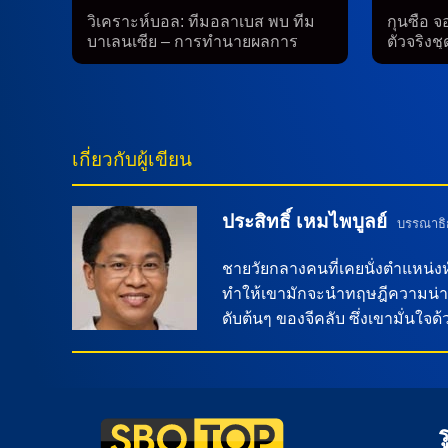
เลนเซีย vs อลาเบส
พอร์ทเว
วิเคราะห์บอล: ทีมอลาเบส พบ ทีม
กุนซือ จอ
บาเลนเซีย – การทำนายผลการ
ตัวจริงช
แข่งขัน การทำนายทีมอลาเบส จะ
ซิตี้ ใน
พบกับทีมบาเลนเซียในการแข่งขันที่
ฟรี่ย์ส 
มีความสำคัญในวันนี้ ทั้งสองทีมมี
รักษาตำ
การจัดอาการที่น่าสนใจในสำนวก
เลอร์ มา
ระบบ 4-4-2 โดยมีนักเตะเชื่อมั่นและ
ในเกมดั
เกี่ยวกับผู้เขียน
กำลังแข่งขันอย่างดี หมายเลข 1
ป์เบลล์ 
ของทีมอลาเบส คือ ฆูเลน อากีร์เร
คน ขณะที
ซาบาล่า ซึ่งเป็นผู้รักษาประตูที่มี
จอร์แดน 
ประสิทธิ์ เหมไพบูลย์
ประสิทธิภาพมาก และเป็นสุดยอด
ในแดนกล
บรรณาธิ
นักเตะหนึ่งของทีมอลาเบส ส่วนทีม
ทีมบอลซั
บาเลนเซียก็มีนักเตะเช่น ลูคัส โบเย่
บรีส กุน
ชายวัยกลางคนที่เคยนั่งตำแหน่
และ โทนี่ มาร์ติเนซ ที่มีความ
ดี มูกีเล
ทำให้เขามักจะนำทฤษฎีความน่าจ
สามารถในการทำประตูสูง การ
เซอร์คิน
ดับต้นๆ ของจีคลับ ซึ่งเขามั่นใ
ทำนายการแข่งขันระหว่างทีมอลา
เมน มันเด
เบส กับทีมบาเลนเซีย มีความน่า
บาดเจ็บ
ติดตามอย่างมาก เพราะทั้งสองทีมมี
รูฟส์ […]
ศักยภาพที่ใกล้เคียงกัน และมีการ
สร้างความมั่นใจให้กับนักเงื่อนไขที่
มากขึ้น โดยเฉพาะทีมอลาเบสที่มี
ฟอร์มที่ดีตลอดเวลา นอกจากนี้ ทีม