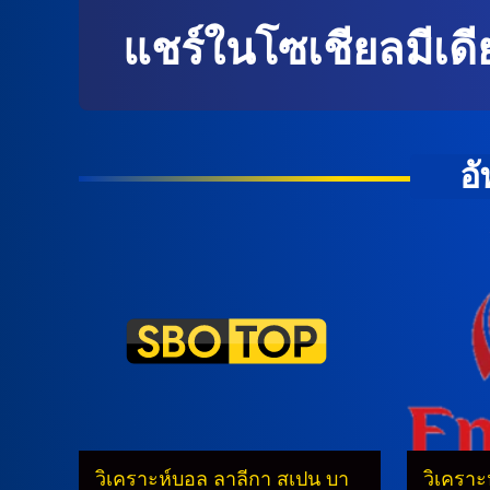
แชร์ในโซเชียลมีเดี
อ
วิเคราะห์บอล ลาลีกา สเปน บา
วิเคราะ