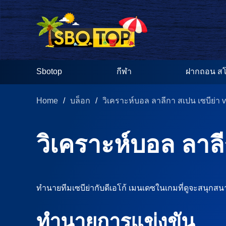
Sbotop
กีฬา
ฝากถอน สโ
Home
/
/
บล็อก
วิเคราะห์บอล ลาลีกา สเปน เซบีย่า 
วิเคราะห์บอล ลาล
ทำนายทีมเซบีย่ากับดีเอโก้ เมนเดซในเกมที่ดูจะสนุกสนา
ทำนายการแข่งขัน