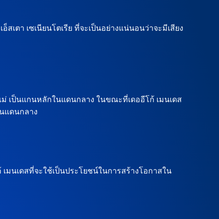
็สเตา เซเนียนโตเรีย ที่จะเป็นอย่างแน่นอนว่าจะมีเสียง
ากูเม่ เป็นแกนหลักในแดนกลาง ในขณะที่เดออีโก้ เมนเดส
กในแดนกลาง
อโก้ เมนเดสที่จะใช้เป็นประโยชน์ในการสร้างโอกาสใน