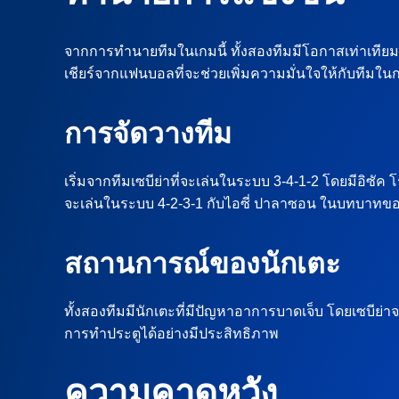
จากการทำนายทีมในเกมนี้ ทั้งสองทีมมีโอกาสเท่าเทียมใน
เชียร์จากแฟนบอลที่จะช่วยเพิ่มความมั่นใจให้กับทีมในก
การจัดวางทีม
เริ่มจากทีมเซบีย่าที่จะเล่นในระบบ 3-4-1-2 โดยมีอิซ
จะเล่นในระบบ 4-2-3-1 กับไอซี่ ปาลาซอน ในบทบาทขอ
สถานการณ์ของนักเตะ
ทั้งสองทีมมีนักเตะที่มีปัญหาอาการบาดเจ็บ โดยเซบีย่
การทำประตูได้อย่างมีประสิทธิภาพ
ความคาดหวัง