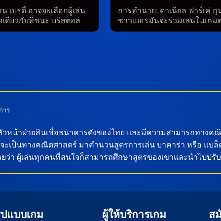
ล vs ซันเดอร์แลนด์
ยูไนเต็ด vs นอริช
น เบรดี้ อาจจะเลือกผู้เล่น
การทำนาย: ดาเนียล ฟาร์เค่ กุ
ุดเดียวกับที่ชนะ บริสตอล
ชาวเยอรมันจะร่วมเล่นในเกมต
เกมล่าสุด โดย คาเมรอน ฮัม
ในเกมในอนาคตของทีมลีดส์เอ
และ คอนเนอร์ ฮอลล์ หวังจะ
เนียล ฟาร์เค่ กุนซือชาวเยอรม
แหน่งในแนวรับ แม้ว่า ไท
ไม่มีโนอาห์ โอคาฟอร์เข้าสน
กลอเร่ จะถูกเปลี่ยนตัวออก
เนื่องจากอาการบาดเจ็บที่เกิดขึ้
งกล่าวก็ตาม เอไลจาห์ แคม
เข่าหลัง โดยน่าเสียดายที่มีกิ
อาจได้เล่นในแผงหลังสาม
การเล่นบอลของโนอาห์ โอคา
่ รีส วอลเตอร์ส และ
ถูกขัดขวางจากอาการบาดเจ็บน
ชิปลี่ย์ อาจจะออกสตาร์ท
การทำนาย: โจเอล ปิรู มีโอกา
าง ** การทำนายทีมบอล:
เล่นในเกมนี้ แถวการเตะของที
การ
นเดอร์แลนด์ ** เรชิส เลอ
มลีดส์อีกที่เกิดปัญหามาตลอด
ซือชาวฝรั่งเศส จะไม่มี นอร์
โจเอล ปิรู กองหน้าชาวดัตช์มี
งหัวหน้าฝ่ายสินเชื่อธนาคารดังของไทย และมีความสามารถทางคณิ
่, เรนิลโด้ มานดาวา, เดนนิส
โอกาสสูงที่จะลงเล่นในเกมนี้ ห
ะเป็นทางคณิตศาสตร์ มาคำนวนสูตรการเล่น บาคาร่า หรือ แบล็คแจ
, เบอร์ทรานด์ ตราโอเร่, โร
จากที่โอกาสในการเล่นในพรีเม
จด้วยว่า ผู้เล่นทุกคนที่สนใจก็สามารถศึกษาสูตรของเขาและนำไปปรั
ิ้ล และ โจเซลิน ทา บี ที่
ลีกมีขายความจำกัด โจเอล ปิรู
ทั้งหมด ในรายของ โรบิน
ใช้เป็นตัวสำรองในเกมที่พ่ายแพ
ซันเดอร์แลนด์ในเวลากลางสัป
ที่ผ่านมา แดน เจมส์ และ วิลฟร
ญอนโต้ก็ตั้งเป้าที่จะเล่นในทีม
สตาร์ทตัวจริง การทำนาย: ฟิลิป
รูปแบบเกม
ผู้ให้บริการเกม
สม
ลม็องต์ จะพบปัญหาในทีม นอ