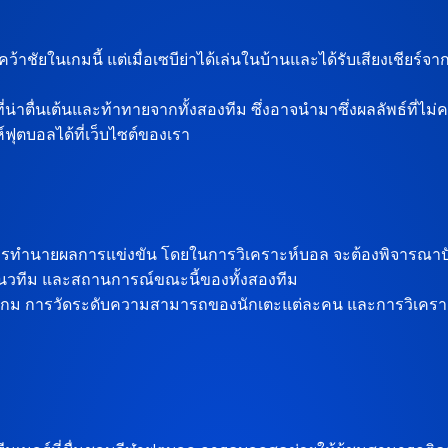
้าชัยในเกมนี้ แต่เมื่อเซบีย่าได้เล่นในบ้านและได้รับเสียงเชีย
น่าตื่นเต้นและท้าทายจากทั้งสองทีม ซึ่งอาจนำมาซึ่งผลลัพธ์ที่ไม่
ุตบอลได้ที่เว็บไซต์ของเรา
รทำนายผลการแข่งขัน โดยในการวิเคราะห์บอล จะต้องพิจารณาปั
แนวทีม และสถานการณ์ขณะนี้ของทั้งสองทีม
งเกม การวัดระดับความสามารถของนักเตะแต่ละคน และการวิเคราะ