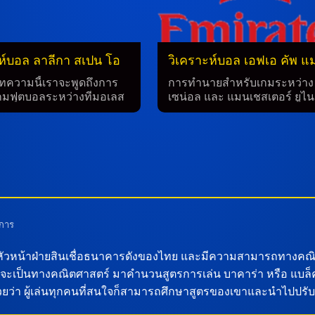
ห์บอล ลาลีกา สเปน โอ
วิเคราะห์บอล เอฟเอ คัพ แ
 vs มายอร์ก้า
ฟิลด์ vs อาร์เซน่อล
บทความนี้เราจะพูดถึงการ
การทำนายสำหรับเกมระหว่าง 
มฟุตบอลระหว่างทีมอเลส
เซน่อล และ แมนเชสเตอร์ ยูไน
ี่ และทีมมาร์ติน เดมิเคลีส
กำลังเป็นเรื่องที่น่าตื่นเต้นใน
ารแข่งขันกันในสนามเหย้า
ฟุตบอล โดยมีข่าวลือว่า กุนซือ
ลสซิโอ ลิสซี่ในวันที่กำลัง
เจล คลัฟ และไรอัน สวีนี่ย์ กัปต
ารทำนายสําหรับทีมอเลสซิ
ของ แมนเชสเตอร์ ยูไนเต็ด จะไ
 ในเกมนี้ จะเห็นว่า นักเตะ
สามารถเข้าร่วมเกมนี้เนื่องจ
าง เอ็นโซ่ โบโยโม่ จะเข้า
เจ็บที่เกิดขึ้นกับร่างกายของพ
นตัวเลือกตั้งแต่แรกเริ่ม ใน
อีกทั้งยังมีข่าวลือว่า ลุค โบลต
ีเกร์ เบนีโต้ จะไม่มีสภาพ
กลางของทีมก็มีปัญหาสุดสัปดาห
ี่สมบูรณ์ ซึ่งอาจส่งผลต่อ
ผ่านมา โดยถูกเปลี่ยนตัวออกจ
การ
งแรงของทีม ทีมมาร์ติน เด
เกมกับ ร็อตเธอร์แฮม ตั้งแต่ 13
อีกทางก็จะมีการ
แรกเนื่องจากบาดเจ็บที่เกิดขึ้นก
งหัวหน้าฝ่ายสินเชื่อธนาคารดังของไทย และมีความสามารถทางคณิ
ปลงบางอย่างในการตั้งตัว
น่องของเขา ซึ่งยังไม่มั่นใจว่า
ะเป็นทางคณิตศาสตร์ มาคำนวนสูตรการเล่น บาคาร่า หรือ แบล็คแจ
 โดยนักเตะสําคัญอย่าง มา
สามารถเข้าเล่นเกมนี้หรือไม่
จด้วยว่า ผู้เล่นทุกคนที่สนใจก็สามารถศึกษาสูตรของเขาและนำไปปรั
บุลล่า และ ทาคุมะ อาซา
นอกจากนี้ยังมีข่าวลือเกี่ยวกับ 
่มีสภาพร่างกายที่สมบูรณ์
อาร์เตต้า กุนซือชาวสเปน ที่จะ