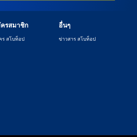
นียร์
เนื่องจากปัญหาสุขภาพ การเตรียม
ือน
ตัวของทัพเหล่านักเตะ ฮาร์วี่ย์ บาร์
ยังมี
นส์ มีส่วนร่วม 5 ประตู จาก 7 เกม
ดขึ้น
เหย้าในเอฟเอ คัพ โดยเขาจะเข้า
ัครสมาชิก
อื่นๆ
ละ
ร่วมในแดนหน้าร่วมกับ แอนโธนี่
จว่า
กอร์ดอน, วิล โอซูล่า, โยอัน […]
คร สโบท็อป
ข่าวสาร สโบท็อป
่างไร
นอีก
โทษ
ลือง
ันลีก
ดู