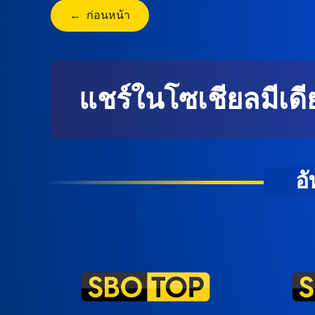
← ก่อนหน้า
แชร์ในโซเชียลมีเดี
อ