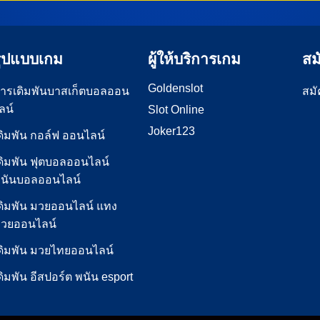
รถลงสนามได้ในเวลานี้
เข้าร่วมเกมนี้โดยไม่มีเมนสปาเ
ปาโบล ตอร์เร่ และ มานูเอล
มิเกล เมรีโน่ ที่ต้องพักหลายเด
นส ก็พร้อมสลับลงสนามใน
จากการผ่าตัดข้อเท้า นอกจากนี้
มนี้ทีมอเลสซิโอ ลิสซี่ อาจ
เบน ไวท์ ที่ยังไม่ระบุปัญหาที่เกิ
รูปแบบเกม
ผู้ให้บริการเกม
สม
้เปรียบเนื่องจากเล่นใน
กับเขา และวิลเลี่ยม ซาลีบา แ
ตัวเอง และมีนักเตะสําคัญ
มาร์ติน โอเดการ์ด ที่ยังไม่มั่นใ
Goldenslot
ารเดิมพันบาสเก็ตบอลออน
สมั
กมได้ ในขณะที่ทีมมาร์ติน เด
จะพร้อมเข้าร่วมเกมหรือไม่ อย
 อาจมีความสมาชิกลดลงบาง
ก็ตามสถานการณ์ก็ดูท้าทายขึ้
ลน์
Slot Online
าจส่งผลต่อการแข่งขันของ
เมื่อ ไมล์ส ลูอิส-สเกลลี่ จะติด
Joker123
างไรก็ตามการทำนายในเกม
แบนในเกมนี้หลังจากโดนใบเห
ดิมพัน กอล์ฟ ออนไลน์
่สมควรถือเป็นข้อเท็จจริง
มาแล้ว 2 ใบในการแข่งขันกัปต
ดิมพัน ฟุตบอลออนไลน์
แค่คาดการณ์เท่านั้น ซึ่งทุก
ทำให้ คุณว่าว่าเมื่อคิดถึงการ
ันมักมีความไม่แน่นอนที่
ทำนายเกมนี้ ควรต้องพิจารณา
นันบอลออนไลน์
้ผลทํานายอาจเปลี่ยนแปลง
แล้ว สำหรับการจัดวางทีม
ดิมพัน มวยออนไลน์ แทง
ุกอย่างที่กำลังจะเกิดขึ้นใน
อาร์เเซน่อล […]
ผู้สนใจกีฬาและการทำนาย
วยออนไลน์
ขันฟุตบอล ควรติดตามการ
ย่างใกล้ชิด เพื่อเห็นความ
ดิมพัน มวยไทยออนไลน์
นและความตื่นเติบในการดู
ดิมพัน อีสปอร์ต พนัน esport
ยทอดสดที่น่าตื่นเต้น ทํา
มใดจะชนะในเกมนี้ยังเป็น
่ต้องรอดูตามการแข่งขันอย่าง