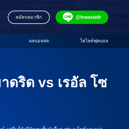
@lnwasiath
สมัครสมาชิก
ผลบอลสด
ไฮไลท์ฟุตบอล
าดริด vs เรอัล โซ