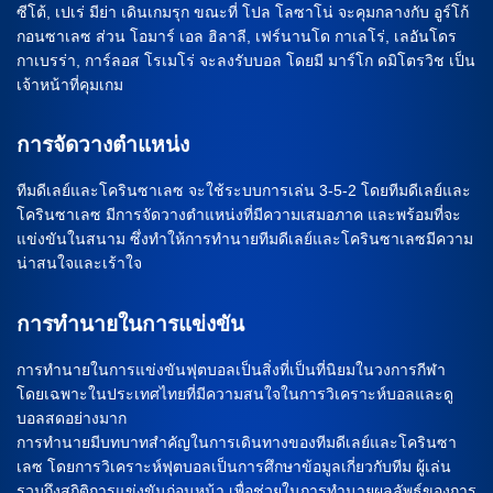
ซีโต้, เปเร่ มีย่า เดินเกมรุก ขณะที่ โปล โลซาโน่ จะคุมกลางกับ อูร์โก้
กอนซาเลซ ส่วน โอมาร์ เอล ฮิลาลี, เฟร์นานโด กาเลโร่, เลอันโดร
กาเบรร่า, การ์ลอส โรเมโร่ จะลงรับบอล โดยมี มาร์โก ดมิโตรวิช เป็น
เจ้าหน้าที่คุมเกม
การจัดวางตำแหน่ง
ทีมดีเลย์และโครินซาเลซ จะใช้ระบบการเล่น 3-5-2 โดยทีมดีเลย์และ
โครินซาเลซ มีการจัดวางตำแหน่งที่มีความเสมอภาค และพร้อมที่จะ
แข่งขันในสนาม ซึ่งทำให้การทำนายทีมดีเลย์และโครินซาเลซมีความ
น่าสนใจและเร้าใจ
การทำนายในการแข่งขัน
การทำนายในการแข่งขันฟุตบอลเป็นสิ่งที่เป็นที่นิยมในวงการกีฬา
โดยเฉพาะในประเทศไทยที่มีความสนใจในการวิเคราะห์บอลและดู
บอลสดอย่างมาก
การทำนายมีบทบาทสำคัญในการเดินทางของทีมดีเลย์และโครินซา
เลซ โดยการวิเคราะห์ฟุตบอลเป็นการศึกษาข้อมูลเกี่ยวกับทีม ผู้เล่น
รวมถึงสถิติการแข่งขันก่อนหน้า เพื่อช่วยในการทำนายผลลัพธ์ของการ