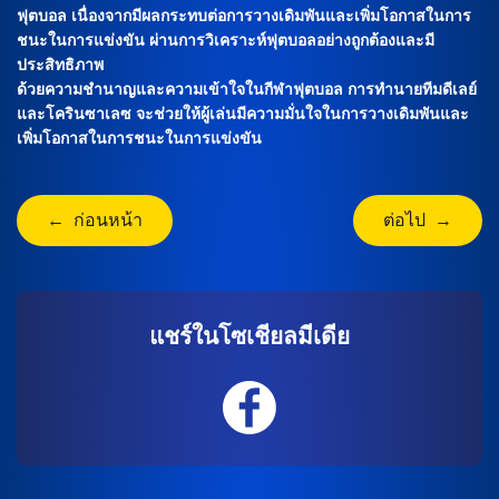
ฟุตบอล เนื่องจากมีผลกระทบต่อการวางเดิมพันและเพิ่มโอกาสในการ
ชนะในการแข่งขัน ผ่านการวิเคราะห์ฟุตบอลอย่างถูกต้องและมี
ประสิทธิภาพ
ด้วยความชำนาญและความเข้าใจในกีฬาฟุตบอล การทำนายทีมดีเลย์
และโครินซาเลซ จะช่วยให้ผู้เล่นมีความมั่นใจในการวางเดิมพันและ
เพิ่มโอกาสในการชนะในการแข่งขัน
← ก่อนหน้า
ต่อไป →
แชร์ในโซเชียลมีเดีย