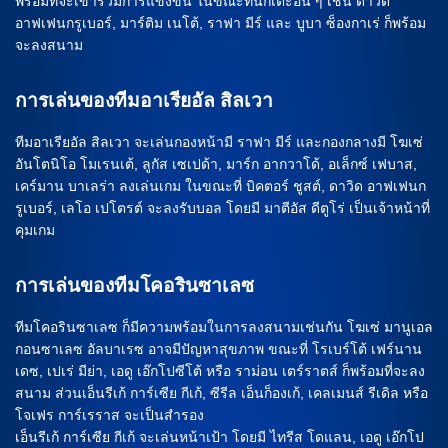
พร้อมที่จะเข้าร่วมการแข่งขัน ในขณะที่นักเตะอื่น ๆ เช่น ดาวิด
อาฟเฟนกรูเบอร์, มาร์ติม เนโต้, ราฟา มีร์ และ บูบา ซ็องกาเร่ ก็พร้อม
จะลงสนาม
การเล่นของทีมอาเรียอัล สิลเวา
ทีมอาเรียอัล สิลเวา จะเล่นกองหน้ามี ราฟา มีร์ และกองกลางมี โฆเซ่
อันโตนิโอ โมเรนเต้, ลูกัส เซเปด้า, มาร์ก อากวาโด้, อเล็กซ์ เฟบาส,
เคร์มาน บาเลร่า ลงเล่นเกม ในขณะที่ บิคตอร์ ชูสต์, ดาวิด อาฟเฟนก
รูเบอร์, เลโอ เปโตรต์ จะลงรับบอล โดยมี มาตีอัส ดีตูโร่ เป็นเจ้าหน้าที่
คุมเกม
การเล่นของทีมโคอรินซาเลซ
ทีมโคอรินซาเลซ ก็มีความพร้อมในการลงสนามเช่นกัน โฆเซ่ มานูเอล
กอนซาเลซ อัลบาเรซ อาจมีปัญหาสุขภาพ ขณะที่ โรเบร์โต้ เฟร์นาน
เดซ, เปเร่ มีย่า, เอดู เอ๊กโปซีโต้ หรือ ราม่อน เตร์ราตส์ ก็พร้อมที่จะลง
สนาม ส่วนเอ็นรีเก้ การ์เซีย กีเก้, ซีรีล เอ็นก็องเก้, เคลเมนส์ รีเดิล หรือ
โจเฟร การ์เรราส จะเป็นสำรอง
เอ็นรีเก้ การ์เซีย กีเก้ จะเล่นหน้าเป้า โดยมี ไทรีส โดแลน, เอดู เอ๊กโป