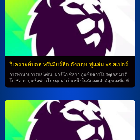
อร์ด ในทางกลับของทีม ยาซิน อายารี่ มีโอกาสกลับมาเป็นส่วน
ร่วมในทีมหลังจากอาการบาดเจ็บไหล่ ซอลลี่ มาร์ช ยังต้องทดสอบ
ความฟิตของตัวเอง ในขณะเดียวกัน อดัม เว็บสเตอร์ และ สเต
ฟานอส ซิมาส ยังคงอยู่ในช่วงการฟื้นตัว วิตอร์ เปเรยร่า กุนซือ
ชาวโปรตุเกส ไม่มี คริส วู้ด ที่บาดเจ็บเข่าตั้งแต่เดือนพฤศจิกายน
แต่มีข้อมูลที่ยืนยันว่า กองหน้านิวซีแลนด์ใกล้จะกลับมาเข้าร่วม
ทีม สำหรับ วอห์น วิคตอร์, นิโกโล่ ซาโวน่า และ วิลลี่ โบลี่ ยัง
ต้องรักษาตัวอย่างต่อเนื่อง ในขณะที่ มัตซ์ เซลส์ ใกล้จะกลับมา
จากปัญหาที่โคนขาหนีบแล้ว ในการแข่งขันครั้งถัดไป […]
วิเคราะห์บอล พรีเมียร์ลีก อังกฤษ ฟูแล่ม vs สเปอร์
ส
การทำนายการแข่งขัน: มาร์โก ซิลวา กุนซือชาวโปรตุเกส มาร์
โก ซิลวา กุนซือชาวโปรตุเกส เป็นหนึ่งในนักเตะสำคัญของทีม ที่
จะไม่มี เควิน ปีกชาวบราซิลที่บาดเจ็บเท้าเหมือนเดิม อาจทำให้
ทีมต้องหาวิธีการเปลี่ยนแปลงตัวตนในการแข่งขัน ข่าวดีสำหรับ
ทีม การขาดหายไปของ เควิน อาจเปิดโอกาสให้ ออสการ์ บ็อบบ์
ได้ลงตัวจริง แม้ว่า ซามูเอล ชุควูเอเซ่ อาจจะกลับมาจากอาการ
บาดเจ็บน่องและพร้อมที่จะลงเล่นแทนในพื้นที่ดังกล่าว แอนโทนี่
โรบินสัน และ ซาช่า ลูคิช ที่หายเจ็บข้อเท้าและต้นขากลับมา
ซ้อมได้แล้ว น่าจะช่วยเสริมความแข็งแกรงให้กับทีมในการ
แข่งขัน การเตรียมตัวของทีม อีกอร์ ทูดอร์ กุนซือชาวโครเอเชีย
ได้รับข่าวดีเมื่อ เปโดร ปอร์โร่ และ เควิน ดานโซ่ ต่างกลับมา