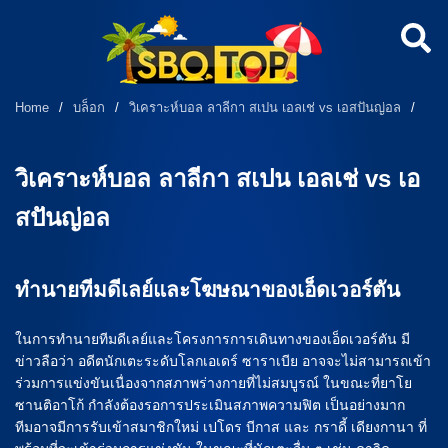
Home
/
บล็อก
/
วิเคราะห์บอล ลาลีกา สเปน เอลเช่ vs เอสปันญ่อล
/
วิเคราะห์บอล ลาลีกา สเปน เอลเช่ vs เอ
สปันญ่อล
ทำนายทีมดีเลย์และโฆษณาของเอ็ดเวอร์ตัน
ในการทำนายทีมดีเลย์และโครงการการเดินทางของเอ็ดเวอร์ตัน มี
ข่าวลือว่า อดีตนักเตะระดับโลกเอเดร์ ซาราเบีย อาจจะไม่สามารถเข้า
ร่วมการแข่งขันเนื่องจากสภาพร่างกายที่ไม่สมบูรณ์ ในขณะที่ยาโย
ซานติอาโก้ กำลังต้องรอการประเมินสภาพความฟิต เป็นอย่างมาก
ทีมอาจมีการรับเข้าสมาชิกใหม่ เปโดร บีกาส และ กราดี้ เดียงกานา ที่