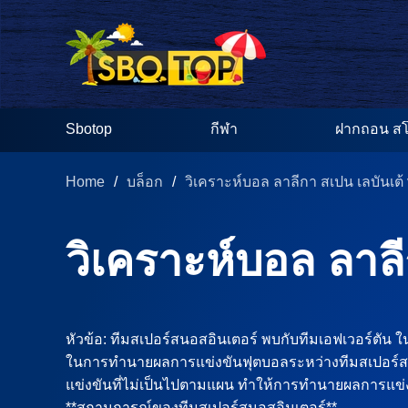
Sbotop
กีฬา
ฝากถอน สโ
Home
/
/
บล็อก
วิเคราะห์บอล ลาลีกา สเปน เลบันเต้
วิเคราะห์บอล ลาล
หัวข้อ: ทีมสเปอร์สนอสอินเตอร์ พบกับทีมเอฟเวอร์ตั
ในการทำนายผลการแข่งขันฟุตบอลระหว่างทีมสเปอร์สนอสอ
แข่งขันที่ไม่เป็นไปตามแผน ทำให้การทำนายผลการแข่งข
**สถานการณ์ของทีมสเปอร์สนอสอินเตอร์**