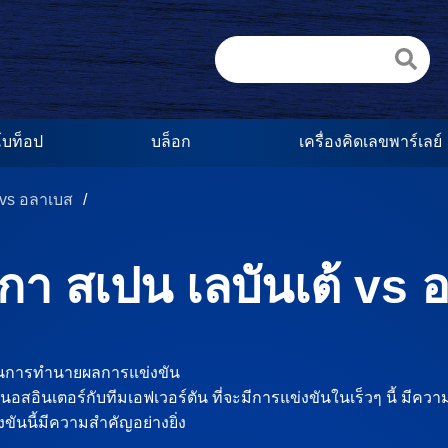
บท็อป
บล็อก
เครื่องคิดเลขพาร์เลย์
/
 vs อลาเบส
ีกา สเปน เลบันเต้ vs 
น ในการทำนายผลการแข่งขัน
ินเตอร์กับทีมเอฟเวอร์ตัน ที่จะมีการแข่งขันในเร็วๆ นี้ มีความ
ันนี้มีความสำคัญอย่างยิ่ง