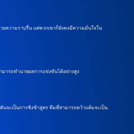
้วยความราบรื่น แต่พวกเขาก็ยังคงมีความมั่นใจใน
สามารถทำนายผลการแข่งขันได้อย่างสูง
นจะเป็นการชิงช้าสูตร ทีมที่สามารถคว้าแต้มจะเป็น