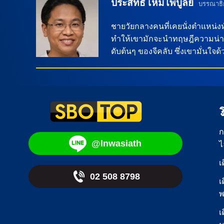
ประสิทธิ์ เหมไพบูลย์
ทีมจะได้ อเลสซานโดร ชิร์คาติ กลับ
ร่วมกับ อ
บรรณาธิ
มาจากการโทษแบน แต่ยังขาด ไซ
แอสซิสต์ 
ออน ซูซูกิ และ ปอนตุส อัลม์ควิสต์ ที่
ลูคัส คว
ชายวัยกลางคนที่เคยนั่งตำแหน่
ยังคงบาดเจ็บ ในขณะเดียวกัน มาติ
เพิ่มคือ 
ทำให้เขามักจะนำทฤษฎีความน่าจ
ย่า ฟรีกาน และ อับดูลาย เอ็นดิอาย
เสมอ ฮอฟ
ดับต้นๆ ของจีคลับ ซึ่งเขามั่นใ
ยังไม่ได้กลับมาเต็มที่ ตำแหน่งหลัก
ความฟิตก
แกนหลักของทีม เอโดอาร์โด้ คอร์วี่
ตอน ไมนา
ที่เป็นเสาหลักของระบบนักเตะ เอ็นรี
อยู่แล้ว
เก้ เดลปราโด, มาเรียโน่ ตรอยโล่
เตียน เซ
และ เลาตาโร่ วาเลนติ คือสาม
อเลสซิโ
ประสานแดนกลางที่สามารถสร้าง
ฮือเบอร์
การบุกให้ทีมได้มีกับด้านหลังที่
มั่นคง ในส่วนของการโจมตี มี เกีย
ก
ต้า […]
@lnwasiath
ไ
เ
02 508 8798
เ
พ
เ