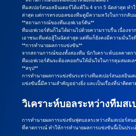
ทีมสเปอร์สนอสอินเตอร์ได้แพ้ใน 4 จาก 5 นัดล่าสุด ทำให
ล่าสุด แต่การทรงบอลของทีมดูมีความหวังในการกลับมาแข็
**สถานการณ์ของทีมเอฟเวอร์ตัน**
ทีมเอฟเวอร์ตันก็ไม่ได้ผ่านไปด้วยความราบรื่น เนื่อง
เอาชนะทีมต่อสู้ในนัดล่าสุด แต่ทีมก็ยังคงมีความมั่น
**การทำนายผลการแข่งขัน**
จากสถานการณ์ของทั้งสองทีม นักวิเคราะห์บอลคาดการณ์
ทีมเอฟเวอร์ตันจะต้องคอยกันให้มั่นใจในการคุมสมดเ
**สรุป**
การทำนายผลการแข่งขันระหว่างทีมสเปอร์สนอสอินเตอร์ก
แข่งขันนี้มีความสำคัญอย่างยิ่ง และเป็นเรื่องที่น่าต
วิเคราะห์บอลระหว่างทีมสเ
การทำนายผลการแข่งขันฟุตบอลระหว่างทีมสเปอร์สนอสอินเ
ที่คาดการณ์ ทำให้การทำนายผลการแข่งขันนี้เป็นประเด