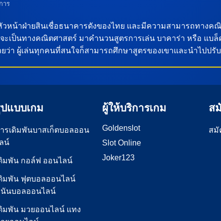
เล็กซิส โคล้ด-มัวริซ ที่ทำ 2
โอลิเวอร์ กลาสเนอร์ กุนซือชา
การ
และ เมิร์ต คือมือร์ กุนซือ
ออสเตรียกำลังเตรียมตัวสำหร
าสเนียก เจอปัญหาผู้เล่นเจ็บ
แข่งขัน พวกเขาจะต้องเผชิญกั
งหัวหน้าฝ่ายสินเชื่อธนาคารดังของไทย และมีความสามารถทางคณิ
โจเอล ชมีด ที่เดี้ยงจากนัด
ความขาดแคลนของผู้เล่นสำค
ะเป็นทางคณิตศาสตร์ มาคำนวนสูตรการเล่น บาคาร่า หรือ แบล็คแจ
เฟ่นไฮม์ 2-2 ต้องลุ้น
บางคน ซึ่งอาจมีผลกระทบต่อ
จด้วยว่า ผู้เล่นทุกคนที่สนใจก็สามารถศึกษาสูตรของเขาและนำไปปรั
่อนเกม เช่นเดียวกับ ลิน
แข่งขันของทีม ส่วน คริสตานตั
 ที่มีอาการป่วย ส่วนที่เจ็บ
เช่ก็ไม่สามารถมีส่วนร่วมได้
ลงไม่ได้แน่นอนคือ เซบาส
เนื่องจากไม่ได้อยู่ในรายชื่อที่ล
บูโลนเซ่น, ยาน ธีลมันน์,
ทะเบียน นอกจากนี้เทรนเนอร์ อ
อ กาสโตร-มอนเตส, ติโม
สติมัช ก็ต้องเผชิญกับปัญหาก
ส และ […]
เจ็บของโทนี่ ซุนยิช ที่ต้องพักย
รูปแบบเกม
ผู้ให้บริการเกม
สม
เขาจึงต้องหาวิธีแก้ไขแผนการ
ของทีมให้เหมาะสมกับสภาพปัจ
Goldenslot
ารเดิมพันบาสเก็ตบอลออน
สมั
ในขณะเดียวกัน ผู้เล่นเชื่อมักซ็
ลาครัวซ์ก็ยังไม่มั่นใจว่าจะพร้
ลน์
Slot Online
สู่สนามหรือไม่หลังจากที่เขาบ
Joker123
โคนขาในสัปดาห์ที่แล้ว ซึ่งทำใ
ดิมพัน กอล์ฟ ออนไลน์
เขาพลาดเกมพรีเมียร์ลีกกับ วูล์
ดิมพัน ฟุตบอลออนไลน์
ด้วยอาการบาดเจ็บที่ยังไม่ระบ
เนมานย่า บิลบิย่า ที่เป็นดาวซั
นันบอลออนไลน์
15 ประตูในฤดูกาลนี้ ทำให้เห็น
ดิมพัน มวยออนไลน์ แทง
ว่าการเล่นของเขาในเกมถัดไป
เป็นความริษยา สำหรับการเล่