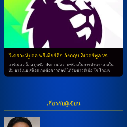
ปป์ มาเตต้า กองหน้ายังไม่สามารถเล่นเกมหลายรายการ
เนื่องจากปัญหาที่หัวเข่า แต่นักเตะ อดัม วอร์ตัน พ้นโทษแบนแล้ว
เสร็จกับการพักสั้น ๆ สถานการณ์ของทีม ทีมไบรท์ตัน ได้ทำผล
สะดุดในลีกมา 4 เกมติด แต่มีโอกาสกลับมาแข็งแรงเมื่อเล่นใน
สนามเหมือนที่มีเกมที่เหมาะสมกับทีมคู่ต่อสู้ของเขา การร่าเริงเพื่อ
ฟุตบอล นอกจากนักเตะที่มีปัญหาสุขภาพ สถานการณ์นี้ยังสร้าง
โอกาสให้นักเล่นอื่น ๆ ที่เคยนอนในเกมเริ่มต้น อย่างเช่น เจมส์
มิลเนอร์ กองกลางวัย 40 ปี ที่มีโอกาสทำสถิติเทียบเท่าของผู้เล่นที่
ลงสนามในพรีเมียร์ลีกมากที่สุดในช่วงนี้ แม้ว่าทีมจะมีปัญหาด้าน
การเล่นของนักเตะ แต่ความตื่นเต้นและก้าวหน้าของฟุตบอลยัง
วิเคราะห์บอล พรีเมียร์ลีก อังกฤษ ลิเวอร์พูล vs
คงมีความสำคัญในการเตรียมความพร้อมของทีมในการแข่งขัน
แมนฯ ซิตี้
ต่อไป ในการทำนายสถานการณ์นักเตะในลีกพรีเมียร์ลีกนี้ นักเล่น
อาร์เน่อ สล็อต กุนซือ ประกาศความพร้อมในการทำนายเกมใน
ทุกคนจะต้องพักอย่างน้อยหนึ่งสัปดาห์ก่อนที่จะกลับมาร่วมเล่นใหม่
ทีม อาร์เน่อ สล็อต กุนซือชาวดัตช์ ได้รับข่าวดีเมื่อ โจ โกเมซ
อีกครั้ง การทำนายโอกาสในการเล่นของนักเตะในลีกพรีเมียร์
กลับมาเข้าร่วมทีมอีกครั้งหลังจากการฟื้นตัวจากอาการบาดเจ็บ
การทำนายสถานการณ์ของนักเตะในลีกพรีเมียร์ลีกเป็นสิ่งที่ทีม
สะโพกทันที การเข้าร่วมของโจ โกเมซ จะเสริมสร้างความเข้ม
โปรแกรมต่าง ๆ มักนิยมใช้เพื่อวิเคราะห์บอลและดูบอลสด เพื่อ
แข็งของทีมอย่างมาก สถานการณ์บาดเจ็บในทีม ภายในทีมยังมีผู้
ช่วยในการตัดสินใจเดิมพันและการเล่นเกมต่าง ๆ ในลีก โดยมี
เล่นบาดเจ็บอยู่อีกหลายคน เช่น เจเรมี่ ฟริมปง ที่ยังต้องพักเหมือน
ข้อมูลที่สำคัญอย่างชัดเจนที่ช่วยในการทำนาย […]
เดิม คอเนอร์ แบรดลี่ย์ และ โจวานนี่ เลโอนี่ ต้องพักตลอดช่วงที่
เกี่ยวกับผู้เขียน
เหลือของฤดูกาลนี้ ในขณะที่ อเล็กซานเดอร์ อีซัค กำลังอยู่ในขั้น
ตอนฟื้นฟูจากอาการบาดเจ็บที่ขา โฟลเรียน เวียร์ตซ์ เพิ่ม
ประสิทธิภาพในการทำนาย โฟลเรียน เวียร์ตซ์ มีส่วนร่วม
โดยตรงในการทำนายในทีม โดยทำประตูได้มากถึง 9 ประตูจาก