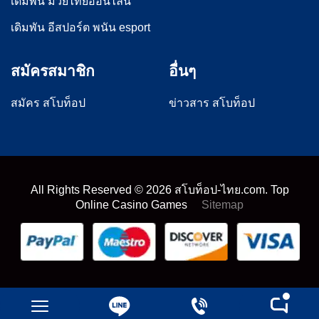
เดิมพัน มวยไทยออนไลน์
เดิมพัน อีสปอร์ต พนัน esport
สมัครสมาชิก
อื่นๆ
สมัคร สโบท็อป
ข่าวสาร สโบท็อป
All Rights Reserved ©
2026
สโบท็อป-ไทย.com. Top
Online Casino Games
Sitemap