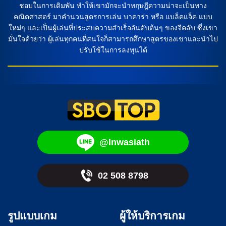
ชอบในการเดิมพัน ทำให้เขามักจะนำทฤษฎีความน่าจะเป็นทาง
คณิตศาสตร์ มาคำนวนสูตรการเล่น บาคาร่า หรือ แบล็คแจ็ค แบบ
ใหม่ๆ และเป็นผู้เล่นที่ประสบความสำเร็จอันดับต้นๆ ของจีคลับ ซึ่งเขา
มั่นใจด้วยว่า ผู้เล่นทุกคนที่สนใจก็สามารถศึกษาสูตรของเขาและนำไป
ปรับใช้ในการลงทุนได้
@lnwasiath
02 508 8798
รูปแบบเกม
ผู้ให้บริการเกม