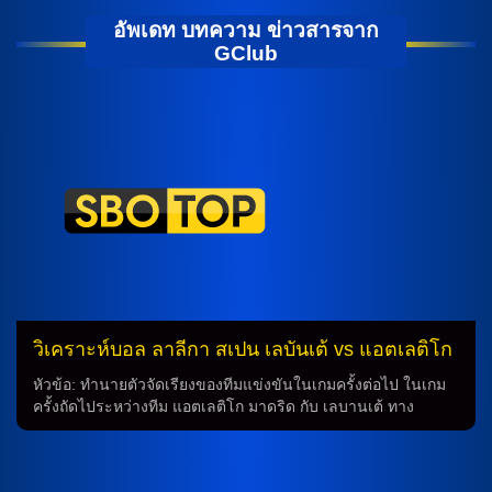
อัพเดท บทความ ข่าวสารจาก
GClub
วิเคราะห์บอล ลาลีกา สเปน เลบันเต้ vs แอตเลติโก
มาดริด
หัวข้อ: ทำนายตัวจัดเรียงของทีมแข่งขันในเกมครั้งต่อไป ในเกม
ครั้งถัดไประหว่างทีม แอตเลติโก มาดริด กับ เลบานเต้ ทาง
โรงเรียนทำนายว่าระบบการเล่นของทั้งสองทีมจะมีการ
เปลี่ยนแปลง โดยเฉพาะในส่วนของการจัดวางตัวของนักเตะใน
สนาม ภายในทีมแอตเลติโก มาดริด มีนักเตะบางคนที่อาจจะไม่