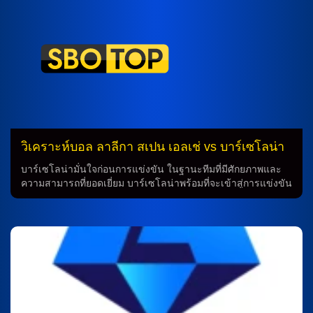
สามารถเข้าเล่นในเกมครั้งถัดไปได้ **การจัดวางตัวของทีมแอต
เลติโก มาดริด** ในทีมแอตเลติโก มาดริด นักเตะหลายคนอาจจะ
ไม่สามารถเข้าเล่นในเกมครั้งถัดไปได้ เพราะบางคนมีสภาพ
ร่างกายที่ไม่สมบูรณ์ และต้องรอการประเมินสภาพความฟิตก่อน
การแข่งขัน นอกจากนี้ยังมีนักเตะที่มีสภาพร่างกายไม่ดีและต้อง
รอการประเมินสภาพก่อนการแข่งขันด้วย **การจัดวางตัวของทีม
เลบานเต้** ในทีมเลบานเต้ นักเตะบางคนอาจจะไม่สามารถเข้า
เล่นในเกมครั้งถัดไปได้ เพราะมีสภาพร่างกายที่ไม่สมบูรณ์ อีกทั้ง
ยังมีนักเตะที่ต้องรอการประเมินสภาพความฟิตก่อนการแข่งขัน
**ทำนายสเต็ปออกซี่ของทีม** หลังจากการวิเคราะห์บอลของทั้ง
สองทีม ทางโรงเรียนเชื่อว่าทีมแอตเลติโก มาดริดจะนำเสนอ
วิเคราะห์บอล ลาลีกา สเปน เอลเช่ vs บาร์เซโลน่า
ระบบการเล่นสเต็ปออกซี่ 4-2-3-1 มีนักเตะเจอร์มีโรนี, อาเดรียน
เด ลา ฟวนเต้, อลัน มัตตูร์โร่, มานูเอล ซานเชซ ลงคุมแนวรับ
บาร์เซโลน่ามั่นใจก่อนการแข่งขัน ในฐานะทีมที่มีศักยภาพและ
และนักเตะอีบัน โรเมโร่, การ์ลอส อัลบาเรซ, อีเกร์ โลซาด้า ลง
ความสามารถที่ยอดเยี่ยม บาร์เซโลน่าพร้อมที่จะเข้าสู่การแข่งขัน
คุมแนวกลาง และนักเตะคาร์ล เอ็ตต้า เอย็อง เป็นหน้าเสา สำหรับ
อย่างมั่นใจ แม้ว่าจะมีบางปัญหาต่างๆ ที่อาจมีผลต่อการแข่งขัน
ทีมเลบานเต้ ทางโรงเรียนทำนายว่าพวกเขาจะนำเสนอระบบการ
แต่ทีมยังคงมั่นใจว่าความสามารถของตัวเองยังเหนือกว่าทีม
เล่นสเต็ปออกซี่ 4-4-2 มีนักเตะยาน […]
เอลเช่ สภาพความพร้อมของนักกีฬา เอเดร์ ซาราเบีย ไม่มี เอค
ตอร์ ฟอร์ต สภาพร่างกายไม่สมบูรณ์ ขณะที่ อเล็กซ์ เฟบาส ติด
โทษแบน ด้าน อัลบาโร่ นูนเญซ ยังต้องรอการประเมินสภาพ
ความฟิต แต่ บิคตอร์ ชูสต์ พ้นโทษแบนหวนคืนสู่ทีม ส่วน บามโบ
ดิยาบี้, อันเดร ซิลวา, โรดรีโก้ เมนโดซ่า หรือ ยาโก้ ซานติอาโก้
พร้อมสนามลงสนาม ฮันซี่ ฟลิค ไม่มี เปโดร กอนซาเลซ โลเปซ
เปดรี้, อันเดรียส คริสเตนเซ่น กับ ปาโบล มาร์ติน ปาเอซ กาบีร่า