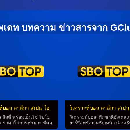
ัพเดท บทความ ข่าวสารจาก GCl
ห์บอล ลาลีกา สเปน โอ
วิเคราะห์บอล ลาลีกา สเปน 
vs เรอัล โอเบียโด้
ล เบติส vs บียาร์เรอัล
 ลิสซี่ พร้อมเอ็นโซ่ โบโย
วิเคราะห์บอล: ทีมชาติอังเคลแ
ัธยมราคาในการทำนาย ทีมอ
ยาร์รีลพร้อมเผชิญหน้า ก่อนเริ
ลิสซี่ กำลังพร้อมสำหรับ
มานูเอล หลุยส์ เปเยกรีนี่ จะเป็