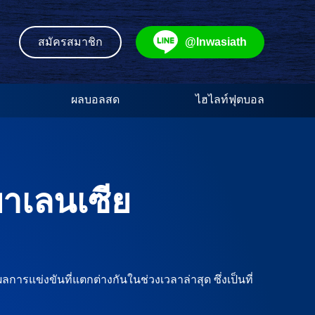
@lnwasiath
สมัครสมาชิก
ผลบอลสด
ไฮไลท์ฟุตบอล
บาเลนเซีย
รแข่งขันที่แตกต่างกันในช่วงเวลาล่าสุด ซึ่งเป็นที่