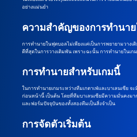
อย่างแม่นยำ
ความสำคัญของการทำนาย
การทำนายในฟุตบอลไม่เพียงแค่เป็นการพยายามวางเดิมพันเพ
ดีที่สุดในการวางเดิมพัน เพราะฉะนั้น การทำนายในเกมนี
การทำนายสำหรับเกมนี้
ในการทำนายเกมระหว่างทีมเกตาเฟ่และบาเลนเซีย จะมีปั
ก่อนหน้านี้ เป็นต้น โดยที่ทีมบาเลนเซียมีความมั่นคง
และฟอร์มปัจจุบันของทั้งสองทีมเป็นสิ่งจำเป็น
การจัดตัวเริ่มต้น