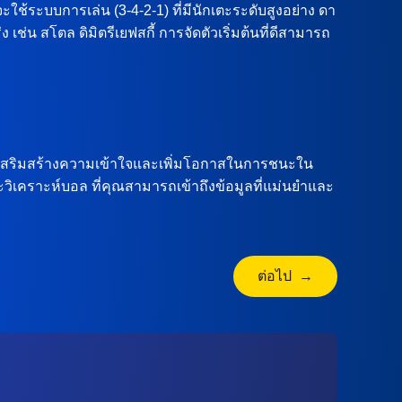
ระบบการเล่น (3-4-2-1) ที่มีนักเตะระดับสูงอย่าง ดา
เช่น สโตล ดิมิตรีเยฟสกี้ การจัดตัวเริ่มต้นที่ดีสามารถ
ยเสริมสร้างความเข้าใจและเพิ่มโอกาสในการชนะใน
ิเคราะห์บอล ที่คุณสามารถเข้าถึงข้อมูลที่แม่นยำและ
ต่อไป →