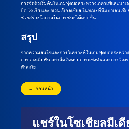
การจัดตัวเริ่มต้นในเกมฟุตบอลระหว่างเกตาเฟ่และบาเ
บิด โซเรีย และ ฆวน อีเกลเซียส ในขณะที่ทีมบาเลนเซียอาจ
ช่วยสร้างโอกาสในการชนะได้มากขึ้น
สรุป
จากความสนใจและการวิเคราะห์ในเกมฟุตบอลระหว่างที
การวางเดิมพัน อย่าลืมติดตามการแข่งขันและการวิเครา
ทันสมัย
← ก่อนหน้า
แชร์ในโซเชียลมีเดี