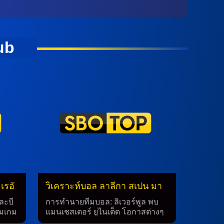
ub
เรอั
วิเคราะห์บอล ลาลีกา สเปน มา
ยอร์ก้า vs แอธเลติก บิลเบา
ละบี
การทำนายทีมบอล: ลิเวอร์พูล พบ
่มเกม
แมนเชสเตอร์ ยูไนเต็ด โอกาสต่างๆ
นตัว
ของทีม ทำนายทีมบอลสำคัญในลีก