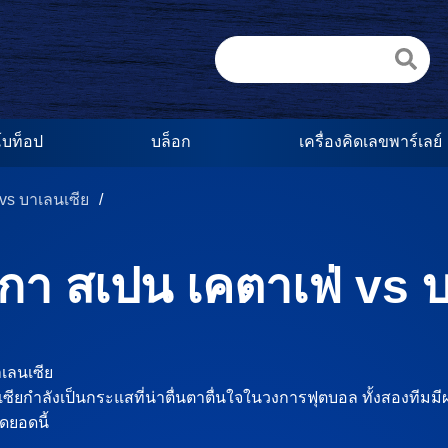
บท็อป
บล็อก
เครื่องคิดเลขพาร์เลย์
/
vs บาเลนเซีย
ีกา สเปน เคตาเฟ่ vs 
เลนเซีย
ลังเป็นกระแสที่น่าตื่นตาตื่นใจในวงการฟุตบอล ทั้งสองทีมมีผลกา
ดยอดนี้