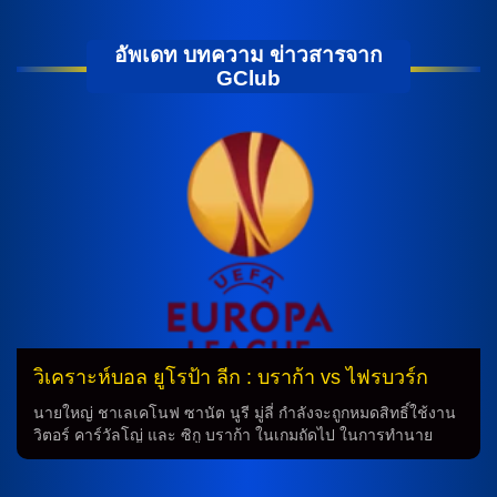
อัพเดท บทความ ข่าวสารจาก
GClub
วิเคราะห์บอล ยูโรป้า ลีก : บราก้า vs ไฟรบวร์ก
นายใหญ่ ชาเลเคโนฟ ซานัต นูรี มู่ลี่ กำลังจะถูกหมดสิทธิ์ใช้งาน
วิตอร์ คาร์วัลโญ่ และ ซิกู บราก้า ในเกมถัดไป ในการทำนาย
สำหรับเกมถัดไป นายใหญ่ ชาเลเคโนฟ ซานัต นูรี มู่ลี่ จะถูกหมด
สิทธิ์ใช้งาน วิตอร์ คาร์วัลโญ่ และ ซิกู บราก้า ที่มีปัญหาอาการ