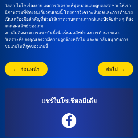
วิลล่า ไม่ใช่เรื่องง่าย แต่การวิเคราะห์ฟุตบอลและดูบอลสดช่วยให้เรา
มีภาพรวมที่ชัดเจนเกี่ยวกับเกมนี้ โดยการวิเคราะห์บอลและการทำนาย
เป็นเครื่องมือสำคัญที่ช่วยให้เราทราบสถานการณ์และปัจจัยต่าง ๆ ที่ส่ง
ผลต่อผลลัพธ์ของเกม
อย่าลืมติดตามการแข่งขันนี้เพื่อเห็นผลลัพธ์ของการทำนายและ
วิเคราะห์ของคุณเองว่ามีความถูกต้องหรือไม่ และอย่าลืมสนุกกับการ
ชมเกมในที่สุดของเกมนี้
← ก่อนหน้า
ต่อไป →
แชร์ในโซเชียลมีเดีย