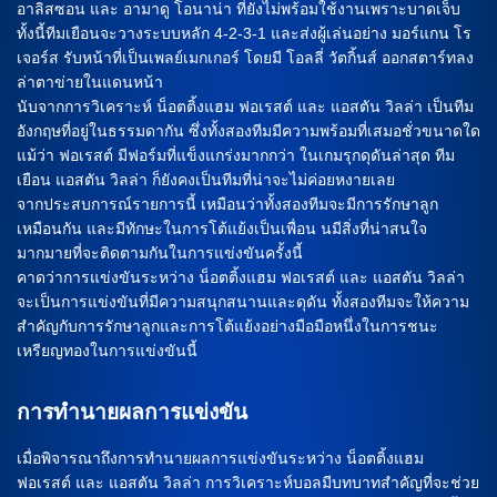
อาลิสซอน และ อามาดู โอนาน่า ที่ยังไม่พร้อมใช้งานเพราะบาดเจ็บ
ทั้งนี้ทีมเยือนจะวางระบบหลัก 4-2-3-1 และส่งผู้เล่นอย่าง มอร์แกน โร
เจอร์ส รับหน้าที่เป็นเพลย์เมกเกอร์ โดยมี โอลลี่ วัตกิ้นส์ ออกสตาร์ทลง
ล่าตาข่ายในแดนหน้า
นับจากการวิเคราะห์ น็อตติ้งแฮม ฟอเรสต์ และ แอสตัน วิลล่า เป็นทีม
อังกฤษที่อยู่ในธรรมดากัน ซึ่งทั้งสองทีมมีความพร้อมที่เสมอชั่วขนาดใด
แม้ว่า ฟอเรสต์ มีฟอร์มที่แข็งแกร่งมากกว่า ในเกมรุกดุดันล่าสุด ทีม
เยือน แอสตัน วิลล่า ก็ยังคงเป็นทีมที่น่าจะไม่ค่อยหงายเลย
จากประสบการณ์รายการนี้ เหมือนว่าทั้งสองทีมจะมีการรักษาลูก
เหมือนกัน และมีทักษะในการโต้แย้งเป็นเพื่อน นมีสิ่งที่น่าสนใจ
มากมายที่จะติดตามกันในการแข่งขันครั้งนี้
คาดว่าการแข่งขันระหว่าง น็อตติ้งแฮม ฟอเรสต์ และ แอสตัน วิลล่า
จะเป็นการแข่งขันที่มีความสนุกสนานและดุดัน ทั้งสองทีมจะให้ความ
สำคัญกับการรักษาลูกและการโต้แย้งอย่างมือมือหนึ่งในการชนะ
เหรียญทองในการแข่งขันนี้
การทำนายผลการแข่งขัน
เมื่อพิจารณาถึงการทำนายผลการแข่งขันระหว่าง น็อตติ้งแฮม
ฟอเรสต์ และ แอสตัน วิลล่า การวิเคราะห์บอลมีบทบาทสำคัญที่จะช่วย