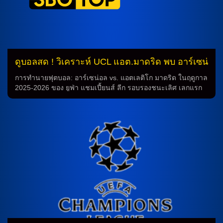
การทำนายผล จากประสบการณ์การแข่งขันกับทีมเพื่อนร่วมลีก
แอสตัน วิลล่า ทั้งในฤดูกาลนี้และในครั้งก่อนหน้านี้ ทำให้การ
ทำนายผลจะเป็นสิ่งที่ท้าทาย อย่างไรก็ตาม ความสามารถในการ
โต้แย้งและความเชื่อมั่นในทักษะของทีมทั้งสองทีมอาจจะมีบทบาท
ในการกำหนดผลลัพธ์ของการแข่งขันนี้ วิเคราะห์ฟุตบอล การ
วิเคราะห์ฟุตบอลในการแข่งขันระหว่าง น็อตติ้งแฮม ฟอเรสต์ กับ
ดูบอลสด ! วิเคราะห์ UCL แอต.มาดริด พบ อาร์เซน่
แอสตัน วิลล่า […]
อล 29 เม.ย.69
การทำนายฟุตบอล: อาร์เซน่อล vs. แอตเลติโก มาดริด ในฤดูกาล
2025-2026 ของ ยูฟ่า แชมเปี้ยนส์ ลีก รอบรองชนะเลิศ เลกแรก
ทีมอันดับ 4 ในตารางลาลีกา สเปน คือ แอตเลติโก มาดริด กำลัง
เตรียมตัวในการต้อนรับทีมอันแข็งแกร่งอย่าง อาร์เซน่อล จาก
พรีเมียร์ลีก การทำนายผลบอล การทำนายฟุตบอลเป็นเรื่องที่ทุก
คนต้องสนใจ โดยเฉพาะในเกมที่มีทีมที่มีชื่อเสียงอย่าง อาร์เซน่อล
และ แอตเลติโก มาดริด การพบกันในยูฟ่า แชมเปี้ยนส์ ลีก จะเป็น
เกมที่น่าตื่นเต้นและสนุกสำหรับผู้ชมทุกคน คู่ต่อสู้ระหว่าง อาร์
เซน่อล และ แอตเลติโก มาดริด จะเกิดขึ้นในวันพุธที่ 29 เมษายน
2569 เวลา 02.00 น. ตามเวลาประเทศไทย ที่ สเตเดี้ยม เอมิเรตส์
สเตเดี้ยม วิเคราะห์ฟุตบอล เมื่อเจอกันในเกมก่อนหน้า อาร์เซน่อล
มีความแข็งแกร่งมากกว่า […]