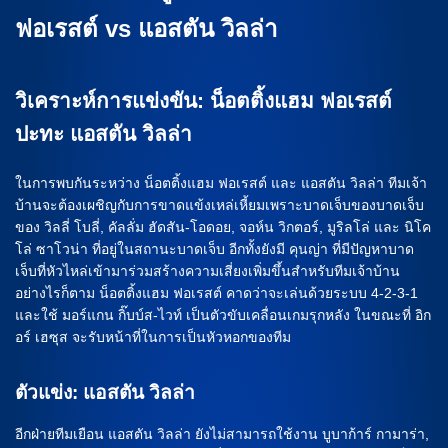
ฟอเรสต์ vs แอสตัน วิลล่า
วิเคราะห์การแข่งขัน: น็อตติ้งแฮม ฟอเรสต์
ปะทะ แอสตัน วิลล่า
ในการพบกันระหว่าง น็อตติ้งแฮม ฟอเรสต์ และ แอสตัน วิลล่า ทีมเจ้า
บ้านจะต้องเผชิญกับการขาดแข้งเหล่เหี้ยมเพราะบาดเจ็บของบาดเจ็บ
ของ วิลลี่ โบลี่, คัลลั่ม ฮัดสัน-โอดอย, จอห์น วิกตอร์, มูริลโล่ และ นิโค
โล่ ซาโวน่า ที่อยู่ในสถานะบาดเจ็บ อีกทั้งยังมี คุนญ่า ที่มีปัญหาบาด
เจ็บที่หัวไหล่เข้ามาร่วมสร้างความเสี่ยงเพิ่มขึ้นสำหรับทีมเจ้าบ้าน
อย่างไรก็ตาม น็อตติ้งแฮม ฟอเรสต์ คาดว่าจะเล่นด้วยระบบ 4-2-3-1
และใช้ มอร์แกน กิ๊บบ์ส-ไวท์ เป็นตัวขับเคลื่อนเกมรุกหลัง ในขณะที่ อิก
อร์ เฮซุส จะรับหน้าที่ในการเป็นหัวหอกของทีม
ตัวแข่ง: แอสตัน วิลล่า
อีกฝ่ายทีมเยือน แอสตัน วิลล่า ยังไม่สามารถใช้งาน บูบาก้าร์ กามาร่า,