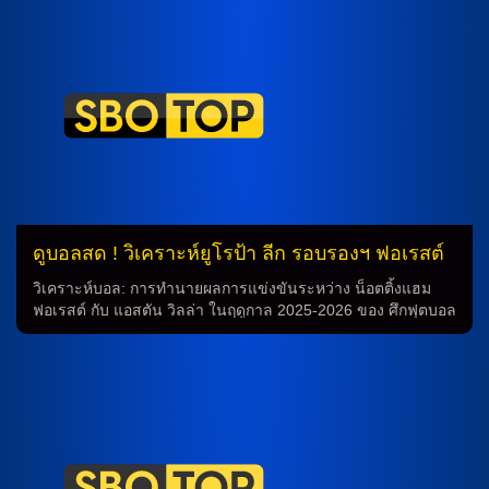
บาดเจบด้านการจัดทัพในระบบ 4-2-3 แนวรุกจะมี โรเจอร์ แฟร์
นานเดส, ริคาร์โด้ ออร์ต้า และ กาบรี้ มาร์ติเนซ คอยปั้นเกม โดย
มี ฟราน นาวาร์โร่ เป็นกองหน้าตัวเป้า ค่าหน้าชนะเลิศ บราก้า
(3-4-2-1) : ลูคัส ฮอร์นิเชค – กุสตาฟ ลาเกอร์บีลเก้, วิตอร์
คาร์วัลโญ่, เลโอนาร์โด้ เลโล่ – บิคตอร์ โกเมซ, […]
ดูบอลสด ! วิเคราะห์ยูโรป้า ลีก รอบรองฯ ฟอเรสต์
พบ วิลล่า 30 เม.ย.69
วิเคราะห์บอล: การทำนายผลการแข่งขันระหว่าง น็อตติ้งแฮม
ฟอเรสต์ กับ แอสตัน วิลล่า ในฤดูกาล 2025-2026 ของ ศึกฟุตบอล
ยูโรป้า ลีก รอบรองชนะเลิศ เริ่มเปิดโอกาสให้ทีม “เจ้าป่า” น็อตติ้ง
แฮม ฟอเรสต์ พบกับทีมเพื่อนร่วมลีก แอสตัน วิลล่า ในการ
แข่งขันที่เต็มไปด้วยความตื่นตาตื่นใจในดึกคืนวันพฤหัสบดีที่ 30
เมษายน 2569 เวลา 02.00 น. ตามเวลาประเทศไทย ความพร้อม
ของทีม น็อตติ้งแฮม ฟอเรสต์ ใน ฤดูกาลนี้ได้แสดงผลการแข่งขัน
อย่างมีประสิทธิภาพ เมื่อพบกับทีมเพื่อนร่วมลีก ซึ่งเป็นทีมแอสตัน
วิลล่า ที่ได้ชนะการแข่งขันกันและเสมออีกครั้ง ซึ่งทำให้ทีมน็อต
ติ้งแฮม ฟอเรสต์ มีความมั่นใจและพร้อมที่จะต่อสู้ในการแข่งขันนี้