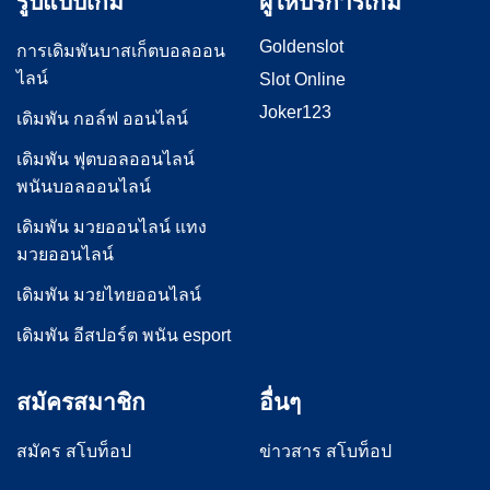
รูปแบบเกม
ผู้ให้บริการเกม
Goldenslot
การเดิมพันบาสเก็ตบอลออน
ไลน์
Slot Online
Joker123
เดิมพัน กอล์ฟ ออนไลน์
เดิมพัน ฟุตบอลออนไลน์
พนันบอลออนไลน์
เดิมพัน มวยออนไลน์ แทง
มวยออนไลน์
เดิมพัน มวยไทยออนไลน์
เดิมพัน อีสปอร์ต พนัน esport
สมัครสมาชิก
อื่นๆ
สมัคร สโบท็อป
ข่าวสาร สโบท็อป