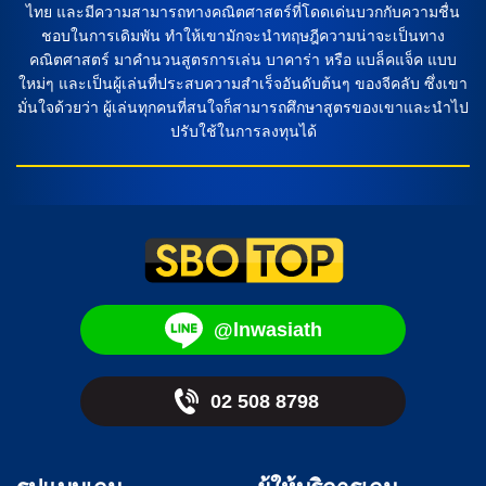
ไทย และมีความสามารถทางคณิตศาสตร์ที่โดดเด่นบวกกับความชื่น
ชอบในการเดิมพัน ทำให้เขามักจะนำทฤษฎีความน่าจะเป็นทาง
คณิตศาสตร์ มาคำนวนสูตรการเล่น บาคาร่า หรือ แบล็คแจ็ค แบบ
ใหม่ๆ และเป็นผู้เล่นที่ประสบความสำเร็จอันดับต้นๆ ของจีคลับ ซึ่งเขา
มั่นใจด้วยว่า ผู้เล่นทุกคนที่สนใจก็สามารถศึกษาสูตรของเขาและนำไป
ปรับใช้ในการลงทุนได้
@lnwasiath
02 508 8798