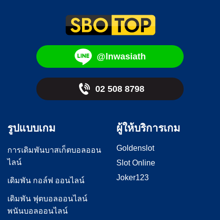
@lnwasiath
02 508 8798
รูปแบบเกม
ผู้ให้บริการเกม
Goldenslot
การเดิมพันบาสเก็ตบอลออน
ไลน์
Slot Online
Joker123
เดิมพัน กอล์ฟ ออนไลน์
เดิมพัน ฟุตบอลออนไลน์
พนันบอลออนไลน์