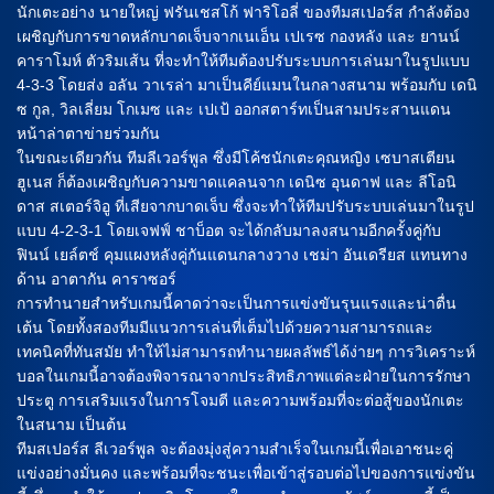
นักเตะอย่าง นายใหญ่ ฟรันเชสโก้ ฟาริโอลี่ ของทีมสเปอร์ส กำลังต้อง
เผชิญกับการขาดหลักบาดเจ็บจากเนเอ็น เปเรซ กองหลัง และ ยานน์
คาราโมห์ ตัวริมเส้น ที่จะทำให้ทีมต้องปรับระบบการเล่นมาในรูปแบบ
4-3-3 โดยส่ง อลัน วาเรล่า มาเป็นคีย์แมนในกลางสนาม พร้อมกับ เดนิ
ซ กูล, วิลเลี่ยม โกเมซ และ เปเป้ ออกสตาร์ทเป็นสามประสานแดน
หน้าล่าตาข่ายร่วมกัน
ในขณะเดียวกัน ทีมลีเวอร์พูล ซึ่งมีโค้ชนักเตะคุณหญิง เซบาสเตียน
ฮูเนส ก็ต้องเผชิญกับความขาดแคลนจาก เดนิซ อุนดาฟ และ ลีโอนิ
ดาส สเตอร์จิอู ที่เสียจากบาดเจ็บ ซึ่งจะทำให้ทีมปรับระบบเล่นมาในรูป
แบบ 4-2-3-1 โดยเจฟฟ์ ชาบ็อต จะได้กลับมาลงสนามอีกครั้งคู่กับ
ฟินน์ เยล์ตช์ คุมแผงหลังคู่กันแดนกลางวาง เชม่า อันเดรียส แทนทาง
ด้าน อาตากัน คาราซอร์
การทำนายสำหรับเกมนี้คาดว่าจะเป็นการแข่งขันรุนแรงและน่าตื่น
เต้น โดยทั้งสองทีมมีแนวการเล่นที่เต็มไปด้วยความสามารถและ
เทคนิคที่ทันสมัย ทำให้ไม่สามารถทำนายผลลัพธ์ได้ง่ายๆ การวิเคราะห์
บอลในเกมนี้อาจต้องพิจารณาจากประสิทธิภาพแต่ละฝ่ายในการรักษา
ประตู การเสริมแรงในการโจมตี และความพร้อมที่จะต่อสู้ของนักเตะ
ในสนาม เป็นต้น
ทีมสเปอร์ส ลีเวอร์พูล จะต้องมุ่งสู่ความสำเร็จในเกมนี้เพื่อเอาชนะคู่
แข่งอย่างมั่นคง และพร้อมที่จะชนะเพื่อเข้าสู่รอบต่อไปของการแข่งขัน