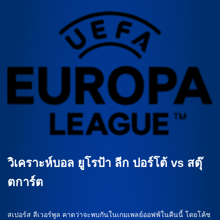
วิเคราะห์บอล ยูโรป้า ลีก ปอร์โต้ vs สตุ๊
ตการ์ต
สเปอร์ส ลีเวอร์พูล คาดว่าจะพบกันในเกมเพลย์ออฟฟ์ในคืนนี้ โดยโค้ช