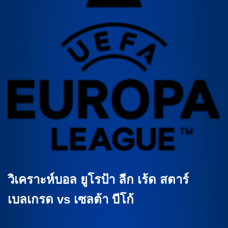
วิเคราะห์บอล ยูโรป้า ลีก เร้ด สตาร์
เบลเกรด vs เซลต้า บีโก้