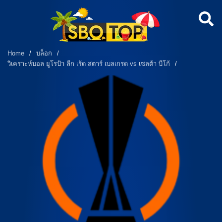
Home
/
บล็อก
/
วิเคราะห์บอล ยูโรป้า ลีก เร้ด สตาร์ เบลเกรด vs เซลต้า บีโก้
/