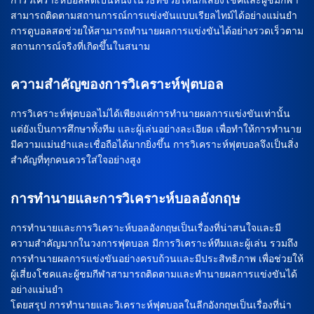
สามารถติดตามสถานการณ์การแข่งขันแบบเรียลไทม์ได้อย่างแม่นยำ
การดูบอลสดช่วยให้สามารถทำนายผลการแข่งขันได้อย่างรวดเร็วตาม
สถานการณ์จริงที่เกิดขึ้นในสนาม
ความสำคัญของการวิเคราะห์ฟุตบอล
การวิเคราะห์ฟุตบอลไม่ได้เพียงแค่การทำนายผลการแข่งขันเท่านั้น
แต่ยังเป็นการศึกษาทั้งทีม และผู้เล่นอย่างละเอียด เพื่อทำให้การทำนาย
มีความแม่นยำและเชื่อถือได้มากยิ่งขึ้น การวิเคราะห์ฟุตบอลจึงเป็นสิ่ง
สำคัญที่ทุกคนควรใส่ใจอย่างสูง
การทำนายและการวิเคราะห์บอลอังกฤษ
การทำนายและการวิเคราะห์บอลอังกฤษเป็นเรื่องที่น่าสนใจและมี
ความสำคัญมากในวงการฟุตบอล มีการวิเคราะห์ทีมและผู้เล่น รวมถึง
การทำนายผลการแข่งขันอย่างครบถ้วนและมีประสิทธิภาพ เพื่อช่วยให้
ผู้เสี่ยงโชคและผู้ชมกีฬาสามารถติดตามและทำนายผลการแข่งขันได้
อย่างแม่นยำ
โดยสรุป การทำนายและวิเคราะห์ฟุตบอลในลีกอังกฤษเป็นเรื่องที่น่า