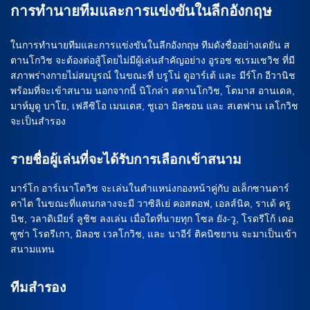
การทำนายทีมและการแข่งขันในลีกอังกฤษ
ในการทำนายทีมและการแข่งขันในลีกอังกฤษ ทีมดังชื่ออย่างเดยัน ส
ตานโกวิช จะต้องต่อสู้โดยไม่มีผู้เล่นสำคัญอย่าง อูรอช ซเรมเชวิช ที่มี
สภาพร่างกายไม่สมบูรณ์ ในขณะที่ บรูโน่ ดูอาร์เต้ และ มีร์โก อีวานิช
พร้อมที่จะเข้าสนาม นอกจากนี้ นิโกล่า สตานโกวิช, โตมาส อานเดล,
มาห์มูดู บาโย, เฟลีซิโอ เมนเดส, ชูเอา มิลซอน และ สเตฟาน เลโกวิช
จะเป็นสำรอง
รายชื่อผู้เล่นที่จะได้รับการเลือกเข้าสนาม
มาร์โก อาร์เนาโตวิช จะเล่นในตำแหน่งกองหน้าคู่กับ อเล็กซานดาร์
คาไต ในขณะที่แดนกลางจะมี วาซิลิเย่ คอสตอฟ, เอลส์นิค, ราเด้ ครู
นิช, วลาดิเมียร์ ลูชิช ลงเล่น เมื่อใดที่นายทุก โซล ยัง-วู, โรดรีโก้ เดอ
ซูซ่า โรดรีเกา, มิลอช เวลโกวิช, และ นาอีร์ ติคนิซยาน จะมาเป็นเข้า
สนามแทน
ทีมสำรอง