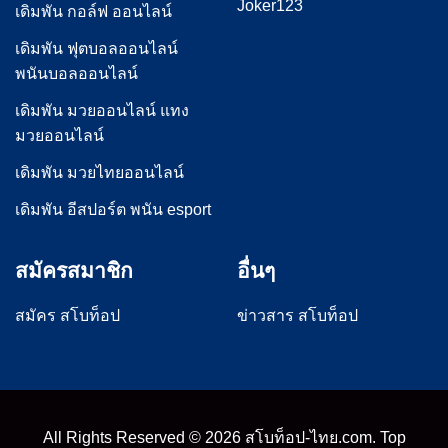
Joker123
เดิมพัน กอล์ฟ ออนไลน์
เดิมพัน ฟุตบอลออนไลน์
พนันบอลออนไลน์
เดิมพัน มวยออนไลน์ แทง
มวยออนไลน์
เดิมพัน มวยไทยออนไลน์
เดิมพัน อีสปอร์ต พนัน esport
สมัครสมาชิก
อื่นๆ
สมัคร สโบท็อป
ข่าวสาร สโบท็อป
All Rights Reserved ©
2026
สโบท็อป-ไทย.com. Top