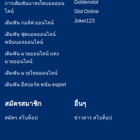
Goldenslot
การเดิมพันบาสเก็ตบอลออน
ไลน์
Slot Online
Joker123
เดิมพัน กอล์ฟ ออนไลน์
เดิมพัน ฟุตบอลออนไลน์
พนันบอลออนไลน์
เดิมพัน มวยออนไลน์ แทง
มวยออนไลน์
เดิมพัน มวยไทยออนไลน์
เดิมพัน อีสปอร์ต พนัน esport
สมัครสมาชิก
อื่นๆ
สมัคร สโบท็อป
ข่าวสาร สโบท็อป