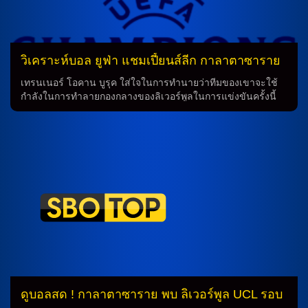
และ เซอัด โคลาซินัช ก็กลับมาคุมเกมกับ ไอซัค […]
วิเคราะห์บอล ยูฟ่า แชมเปี้ยนส์ลีก กาลาตาซาราย
vs ลิเวอร์พูล
เทรนเนอร์ โอคาน บูรุค ใส่ใจในการทำนายว่าทีมของเขาจะใช้
กำลังในการทำลายกองกลางของลิเวอร์พูลในการแข่งขันครั้งนี้
โดยที่กองหน้าเชื่อวิคเตอร์ โอซีเมนจะเป็นกุญแจสำคัญสำหรับทีม
เจ้าบ้าน กองหน้าในการแข่งขัน โอซีเมนจะได้รับการสนับสนุน
จากบาริส ยิลมาซและโนอา ลัง ซึ่งอาจจะมีลูกัส ตอร์เรยร่า อย่าง
เช่นเดียวกับมาริโอ เลอมิน่า จากทีมเก่าของเขา ผู้รักษาประตู บูตู
ฮาน เชน และ เอเนส เอ็มเร่ บูยุค สองผู้รักษาประตูสำรองยังคง
บาดเจ็บ เช่นเดียวกับอาร์ดา อุนยาย กองหลังที่จะชวดแน่นอน
ปัญหาในการเตรียมตัว อาร์เน่อ สล็อต กุนซือชาวดัตช์เจอปัญหา
ใหญ่เมื่อ อาลีสซง เบ็คเกอร์ ผู้รักษาประตูมือหนึ่งบาดเจ็บระหว่าง
ซ้อมไม่ได้เดินทางมายังตุรกี นอกจากนี้ เฟเดริโก้ เคียซ่า ก็ไม่ได้
ร่วมเดินทางไปกับทีมหลังพลาดซ้อมที่ศูนย์ฝึกแอ็กซ่า ขณะที่ อเล็ก
ซานเดอร์ อีซัค ยังคงชวดเหมือนเดิม ทีมที่อาจลงสนาม โฟลเรียน
เวียร์ตซ์ หายเจ็บหลังกลับมาลงเล่นเป็นตัวสำรองได้แล้วในเกม
เอฟเอ คัพ ที่เอาชนะ วูล์ฟส์ เมื่อวันศุกร์ และนัดนี้ก็มีลุ้นที่จะลงตัว
จริง ตัวเลือกสำหรับการลงสนาม อูกูชาน ชาคีร์, โรลันด์ ซัลไล,
ดูบอลสด ! กาลาตาซาราย พบ ลิเวอร์พูล UCL รอบ
[…]