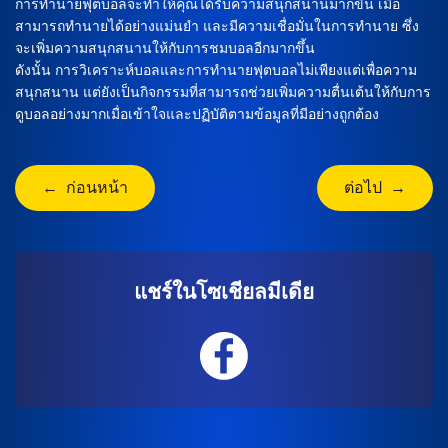
การทำนายฟุตบอลจะทำให้คุณได้รับความสนุกสนานมากขึ้น เมื่อ
สามารถทำนายได้อย่างแม่นยำ และมีความเชื่อมั่นในการทำนาย ซึ่ง
จะเพิ่มความสนุกสนานให้กับการชมบอลอีกมากขึ้น
ดังนั้น การวิเคราะห์บอลและการทำนายฟุตบอลไม่เพียงแต่เพื่อความ
สนุกสนาน แต่ยังเป็นกิจกรรมที่สามารถช่วยเพิ่มความตื่นเต้นให้กับการ
ดูบอลอย่างมากเมื่อเข้าใจและปฏิบัติตามข้อมูลที่มีอย่างถูกต้อง
← ก่อนหน้า
ต่อไป →
แชร์ในโซเชียลมีเดีย