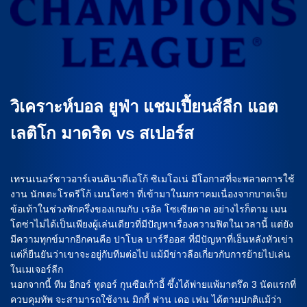
วิเคราะห์บอล ยูฟ่า แชมเปี้ยนส์ลีก แอต
เลติโก มาดริด vs สเปอร์ส
เทรนเนอร์ชาวอาร์เจนตินาดีเอโก้ ซิเมโอเน่ มีโอกาสที่จะพลาดการใช้
งาน นักเตะโรดรีโก้ เมนโดซ่า ที่เข้ามาในมกราคมเนื่องจากบาดเจ็บ
ข้อเท้าในช่วงพักครึ่งของเกมกับ เรอัล โซเซียดาด อย่างไรก็ตาม เมน
โดซ่าไม่ได้เป็นเพียงผู้เล่นเดียวที่มีปัญหาเรื่องความฟิตในเวลานี้ แต่ยัง
มีความทุกข์มากอีกคนคือ ปาโบล บาร์รีออส ที่มีปัญหาที่เอ็นหลังหัวเข่า
แต่ก็ยืนยันว่าเขาจะอยู่กับทีมต่อไป แม้มีข่าวลือเกี่ยวกับการย้ายไปเล่น
ในเมเจอร์ลีก
นอกจากนี้ ทีม อีกอร์ ทูดอร์ กุนซือเก้าอี้ ซึ้งได้พ่ายแพ้มาตรึด 3 นัดแรกที่
ควบคุมทัพ จะสามารถใช้งาน มิกกี้ ฟาน เดอ เฟน ได้ตามปกติแม้ว่า