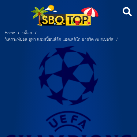
Home
/
บล็อก
/
วิเคราะห์บอล ยูฟ่า แชมเปี้ยนส์ลีก แอตเลติโก มาดริด vs สเปอร์ส
/