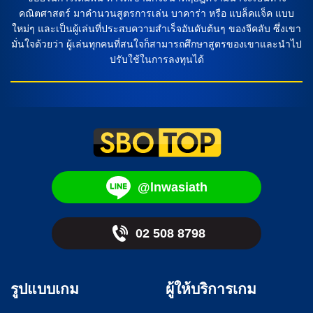
นักกีฬาและแฟนคลับทุกคนต้องการเห็น การวิเคราะห์บอลเป็นก
คณิตศาสตร์ มาคำนวนสูตรการเล่น บาคาร่า หรือ แบล็คแจ็ค แบบ
ระบวนการที่ใช้ข้อมูลทางสถิติและประสบการณ์เก่าๆ เพื่อ
ใหม่ๆ และเป็นผู้เล่นที่ประสบความสำเร็จอันดับต้นๆ ของจีคลับ ซึ่งเขา
พยากรณ์ผลลัพธ์ของเกม ซึ่งมักเป็นเรื่องที่น่าตื่นเต้นและน่าสนุก
มั่นใจด้วยว่า ผู้เล่นทุกคนที่สนใจก็สามารถศึกษาสูตรของเขาและนำไป
สำหรับผู้ชมทั้งสองฝั่ง การทำนายผลลัพธ์ การทำนายผลลัพธ์ของ
การแข่งขันฟุตบอลไม่มีคำตอบแน่ชัดเสมอไป การเตรียมตัวอย่าง
ปรับใช้ในการลงทุนได้
ไรก็ตามยังมีปัจจัยต่างๆ เช่น การบ่นสนามเหย้าหรือคุณสมบัติของ
นักเตะที่อาจมีผลต่อผลลัพธ์ของเกม ดูบอลสด การดูบอลสดเป็นวิธี
ที่น่าสนใจในการติดตามการแข่งขัน ทั้งสองทีมและผู้ชมสามารถ
ติดตามสถานการณ์และบรรยากาศในสนามได้อย่างใกล้ชิด ทำให้
ประสบการณ์การชมเกมเป็นไปอย่างมีความสนุกสนาน […]
@lnwasiath
02 508 8798
รูปแบบเกม
ผู้ให้บริการเกม