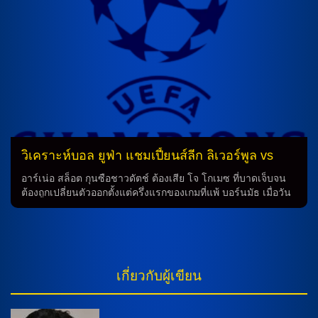
เล่นหรือไม่ เนื่องจากปัญหาด้านสุขภาพที่เขาเผชิญอยู่ สำหรับผู้
เล่นอื่น ๆ เช่น รูเบน ดิอาส, ยอสโก้ กวาร์ดิโอ, จอห์น สโตนส์, ซา
วินโญ่, ออสการ์ บ็อบบ์ และ มาเตโอ โควาซิช ทั้งหมดยังคงมี
สถานะเดิมเหมือนเดิม ในขณะเดียวกัน มาร์ค เกฮี และ อ็องตวน
เซเมนโย่ ที่เข้ามาใหม่ตลาดในเดือนนี้ จะต้องรอลงทะเบียนใหม่
ก่อนที่จะสามารถเข้าสู่เกมนี้ได้ ที่ส่วนของทีมเทรนเนอร์ โอคาน
บูรุค ไม่สามารถใช้งาน เมเตฮาน บัลตาชี่ กองหลังที่ติดโทษแบน
ในขณะเดียวกัน เอเนส บูยุค และ […]
วิเคราะห์บอล ยูฟ่า แชมเปี้ยนส์ลีก ลิเวอร์พูล vs
คาราบัก
อาร์เน่อ สล็อต กุนซือชาวดัตช์ ต้องเสีย โจ โกเมซ ที่บาดเจ็บจน
ต้องถูกเปลี่ยนตัวออกตั้งแต่ครึ่งแรกของเกมที่แพ้ บอร์นมัธ เมื่อวัน
เสาร์ที่ผ่านมา ในรายของ อิบราฮิมา โกนาเต้ หายหน้าไป 2 นัด
หลังสุดเนื่องจากเหตุผลทางครอบครัวที่คุณพ่อของเขาเสียชีวิต
และเกมนี้ก็ยังไม่พร้อมเหมือนเดิม สำหรับ โจวานนี่ เลโอนี่, อเล็ก
ซานเดอร์ อีซัค และ คอเนอร์ แบรดลี่ย์ ยังคงชวดเหมือนเดิม ขณะ
ที่ เฟเดริโก้ เคียซ่า จะต้องเช็กความฟิตหลังพลาดเกมกับทั้ง มาร์ก
เกี่ยวกับผู้เขียน
เซย และ บอร์นมัธ เทรนเนอร์ คูร์บาน คูบานอฟ จะไม่มี คาดี้ บอร์
เจส เพลย์เมกเกอร์ชาวบราซิล ที่บาดเจ็บ ขณะที่ รามิล เชย์ดาเยฟ
กองหน้าไม่ได้ถูกลงทะเบียน หลังจากเปลี่ยนแปลงทีมถึง 11 คนใน