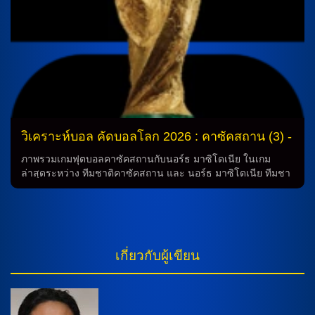
เป็นการแข่งขันที่อันดับเดียวกันและสุดยอดในการทำนายความ
เป็นไปได้ของผลลัพธ์ วิเคราะห์บอล ในการทำนายความเป็นไปได้
ของผลการแข่งขันระหว่างทีมชาติอังกฤษกับเซเนกัล ทีมชาติ
อังกฤษที่นำโดยโธมัส ทูเคิลได้แสดงความแข็งแกร่งอย่างชัดเจน
ในการคัดเลือกฟุตบอลโลก 2026 โดยชนะทีมอื่น ๆ ทั้งหมด และ
ทำให้ความหวังของการเข้ารอบสูงขึ้น ในทางตรงกันข้าม
เซเนกัลก็ไม่ได้เป็นทีมที่น้อยนิยมเช่นกัน โดยมีสถิติการแข่งขันที่
แข็งแกร่ง และมีทักษะที่ดีในการป้องกันและโจมตี การพบกัน
ระหว่างทีม อังกฤษ และ เซเนกัลคาดว่าจะเป็นการแข่งขันที่น่า
ตื่นเต้นและดูบอลสดที่ไม่ควรพลาด ทั้ง 2 ทีมจะมีการเตรียม
วิเคราะห์บอล คัดบอลโลก 2026 : คาซัคสถาน (3) -
ตัวอย่างดีเพื่อคว้าชัยและประสบความสำเร็จในการคัดเลือก
vs- นอร์ธ มาซิโดเนีย (2)
ฟุตบอลโลก 2026 วิเคราะห์ฟุตบอล จากผลการวิเคราะห์ฟุตบอล
ภาพรวมเกมฟุตบอลคาซัคสถานกับนอร์ธ มาซิโดเนีย ในเกม
อังกฤษ มีโอกาสที่จะเป็นผู้ชนะในการพบกับเซเนกัล โดยมีผู้เล่น
ล่าสุดระหว่าง ทีมชาติคาซัคสถาน และ นอร์ธ มาซิโดเนีย ทีมชา
เชื่อมั่นที่มีความสามารถและประสบการณ์ ที่สามารถช่วยทีมคว้า
ติคาซัคสถานพ่ายแพ้กับคะแนน 4-0 ในเกมที่สนุกสุดคู่ที่ผ่านมา
ชัย ในขณะเดียวกัน ทีมเซเนกัลก็มีความพร้อมที่จะต่อสู้อย่างดีเพื่อ
เมื่อวันที่ 4 มิถุนายน 2564 ทีมชาติคาซัคสถานไม่สามารถด้านขา
เอาชนะทีมอังกฤษ เพื่อเข้ารอบสุดท้ายของการคัดเลือกฟุตบอล
ไปข้างหน้า พร้อมกับมีรายการผลงานที่ไม่น่าพอใจในรอบที่ผ่าน
โลก 2026 ด้วยความเข้มแข็งและความพร้อมที่มีอยู่จากทั้ง 2 ทีม
มา การทำนายและวิเคราะห์บอลสด โดยการทำนายในการ
การพบกันระหว่างอังกฤษและเซเนกัลคาดว่าจะเป็นการแข่งขันที่
แข่งขันระหว่างทีมชาติคาซัคสถานกับนอร์ธ มาซิโดเนีย หลายๆ
เกี่ยวกับผู้เขียน
ดีและน่าตื่นเต้น เพื่อดูว่าทีมใดจะสามารถชนะต่อไปในการคัด
คนหวังว่าทีมชาติคาซัคสถานจะสามารถนำเสนอผลงานที่ดีขึ้นใน
เลือกฟุตบอลโลก 2026 การทำนายการแข่งขันฟุตบอล: อังกฤษ
เกมนี้ และมีโอกาสที่จะกลับมาด้วยชัย เมื่อมองด้ายต่อการเผาศึก
[…]
เราคาดว่าทีมชาติคาซัคสถานจะเริ่มเล่นให้ดีขึ้นในรอบนี้ โดยมีมู
ฮัมเหม็ดซาน เซย์เซ่น มาเป็นคนเฝ้าเสาในเกมนี้ ร่วมกับ อเล็ก
ซานเดอร์ มาร็อคคิน ที่จะมีบทบาทสำคัญในแนวรับ การเล่นของ