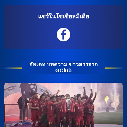
แชร์ในโซเชียลมีเดีย
อัพเดท บทความ ข่าวสารจาก
GClub