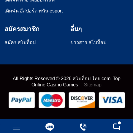
เดิมพัน อีสปอร์ต พนัน esport
สมัครสมาชิก
อื่นๆ
สมัคร สโบท็อป
ข่าวสาร สโบท็อป
All Rights Reserved ©
2026
สโบท็อป-ไทย.com. Top
Online Casino Games
Sitemap