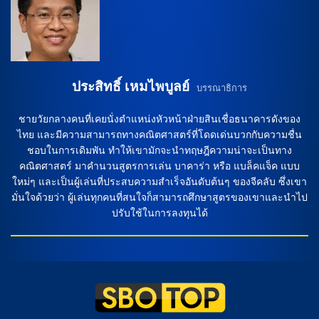
ทีมชาติคาซัคสถาน ทีมชาติคาซัคสถานจะมีระบบเก่ง 3-4-2-1
และยังส่ง อิสลาม เชสนอคอฟ และ มักซิม ซาโมโรดอฟ ให้ขึ้น
เกมรุกและวางตัว ดาสตัน สัทปาเยฟ ยืนอยู่หน้า การเล่นของทีม
ชาตินอร์ธ มาซิโดเนีย ในทางกลับกัน ทีมชาตินอร์ธ มาซิโดเนีย
อาจใช้สโตเล่ ดิมิตรีเยฟสกี้ และ โยโค ซาจคอฟ เป็นคนเฝ้าเสา
ด้านแท็คติกคาดว่าจะเล่นด้วยระบบ […]
ประสิทธิ์ เหมไพบูลย์
บรรณาธิการ
ชายวัยกลางคนที่เคยนั่งตำแหน่งหัวหน้าฝ่ายสินเชื่อธนาคารดังของ
ไทย และมีความสามารถทางคณิตศาสตร์ที่โดดเด่นบวกกับความชื่น
ชอบในการเดิมพัน ทำให้เขามักจะนำทฤษฎีความน่าจะเป็นทาง
คณิตศาสตร์ มาคำนวนสูตรการเล่น บาคาร่า หรือ แบล็คแจ็ค แบบ
ใหม่ๆ และเป็นผู้เล่นที่ประสบความสำเร็จอันดับต้นๆ ของจีคลับ ซึ่งเขา
มั่นใจด้วยว่า ผู้เล่นทุกคนที่สนใจก็สามารถศึกษาสูตรของเขาและนำไป
ปรับใช้ในการลงทุนได้