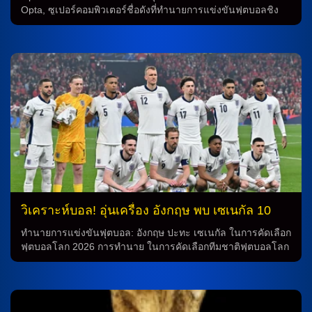
Opta, ซูเปอร์คอมพิวเตอร์ชื่อดังที่ทำนายการแข่งขันฟุตบอลชิง
แชมป์สโมสรโลก 2025 ได้เผยความน่าสนใจเกี่ยวกับทีมที่มี
โอกาสชนะในการแข่งขันที่จะเปิดฉากฟาดแข้งในวันที่ 14
มิถุนายนถึง 13 กรกฎาคม 2568 ที่ประเทศสหรัฐอเมริกา โดยมี
การเปลี่ยนรูปแบบการแข่งขันเป็นแบบทัวร์นาเมนต์ที่จะแข่งขัน
ทุกๆ 4 ปี ซึ่งมีทีมเข้าร่วมทั้งหมด 32 ทีม การทำนายที่ทำโดย Opta
ได้เน้นทีมชั้นนำของยุโรปอย่าง ปารีส แซงต์ แชร์กแมง ว่าจะมี
โอกาสคว้าแชมป์ในปี 2025 ด้วยสถิติที่มีเปอร์เซ็นต์ที่สูงถึง 18.5%
ตามด้วยทีมดังจากพรีเมียร์ลีกอย่าง แมนเชสเตอร์ ซิตี้ ที่มีโอกาส
17.8% และอันดับ 3 คือ บาเยิร์น มิวนิค จากเยอรมนีที่มีโอกาส
12.8% การทำนายสำหรับการคว้าแชมป์ Club World Cup 2025
ยังได้ระบุทีมที่มีโอกาสสูงสุดอีกครั้ง โดยมีเปแอสเชคอร์ดชัดแต่
อันดับ 1 ด้วยโอกาสคว้าแชมป์ 18.5% อันดับ 2 คือ แมนเชสเตอร์
[…]
วิเคราะห์บอล! อุ่นเครื่อง อังกฤษ พบ เซเนกัล 10
มิ.ย. 68
ทำนายการแข่งขันฟุตบอล: อังกฤษ ปะทะ เซเนกัล ในการคัดเลือก
ฟุตบอลโลก 2026 การทำนาย ในการคัดเลือกทีมชาติฟุตบอลโลก
2026 ในโซนยุโรป อังกฤษได้แสดงความแข็งแกร่งและความเชื่อ
มั่นจากการชนะทีมอื่น ๆ ในการแข่งขัน โดยเฉพาะในการพบกับ
เซเนกัล ทีมจากทวีปแอฟริกาที่มีประสบการณ์และความแข็งแกร่ง
อีกหลายที การพบกันระหว่างทีมอังกฤษและเซเนกัลนั้นคาดว่าจะ