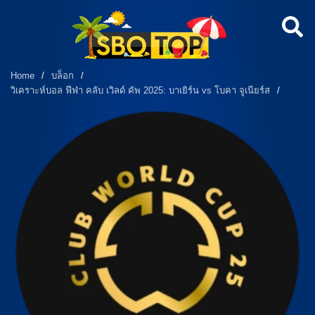
Home
/
บล็อก
/
วิเคราะห์บอล ฟีฟ่า คลับ เวิลด์ คัพ 2025: บาเยิร์น vs โบคา จูเนียร์ส
/