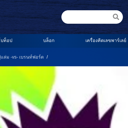
บท็อป
บล็อก
เครื่องคิดเลขพาร์เลย์
/
ฟูแล่ม -vs- เบรนท์ฟอร์ด