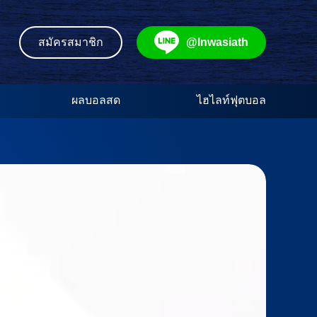
@lnwasiath
สมัครสมาชิก
ผลบอลสด
ไฮไลท์ฟุตบอล