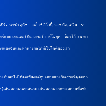
ร์จ, ซาช่า ลูคิช – อเล็กซ์ อิโวบี้, จอช คิง, เควิน – รา
– จอร์แดน เฮนเดอร์สัน, เยกอร์ ยาร์โมลุค – ด็องโก้ วาตตา
ามการแข่งขันและทำนายผลได้ที่เว็บไซต์ของเรา
คราะห์บอลไม่ได้ต่อเพียงแค่ดูบอลสดและวิเคราะห์ฟุตบอล
องผู้เล่น สภาพนอกสนาม เช่น สภาพอากาศ สถานที่แข่ง