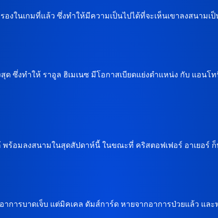
ในเกมที่แล้ว ซึ่งทำให้มีความเป็นไปได้ที่จะเห็นเขาลงสนามเป็นต
งสุด ซึ่งทำให้ ราอูล ฮิเมเนซ มีโอกาสเบียดแย่งตำแหน่ง กับ แอนโทน
้ พร้อมลงสนามในสุดสัปดาห์นี้ ในขณะที่ คริสตอฟเฟอร์ อาเยอร์ ก็พ
กอาการบาดเจ็บ แต่มิคเคล ดัมส์การ์ด หายจากอาการป่วยแล้ว และพร