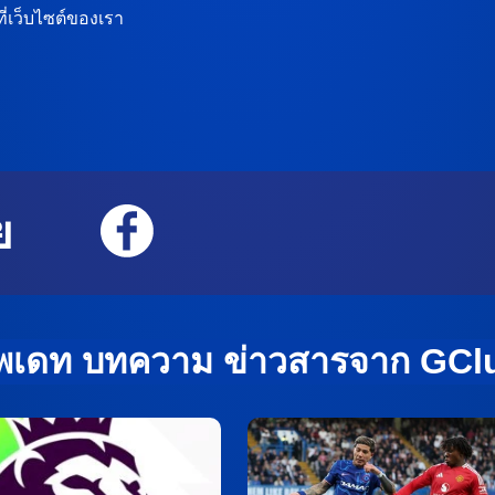
่เว็บไซต์ของเรา
ย
ัพเดท บทความ ข่าวสารจาก GCl