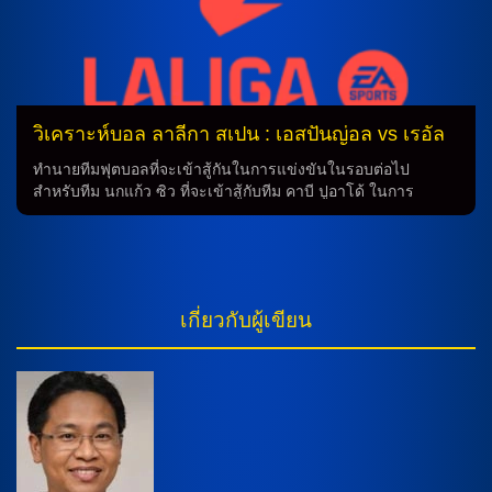
ม ก็มีผลการแข่งขันที่แตกต่าง โดยมีผลการแข่งขันล่าสุดคือการ
แพ้ 1-2 […]
วิเคราะห์บอล ลาลีกา สเปน : เอสปันญ่อล vs เรอัล
โซเซียดาด
ทำนายทีมฟุตบอลที่จะเข้าสู้กันในการแข่งขันในรอบต่อไป
สำหรับทีม นกแก้ว ซิว ที่จะเข้าสู้กับทีม คาบี ปูอาโด้ ในการ
แข่งขันต่อเนื่อง ทำนายว่าทั้งสองทีมจะมีการเปลี่ยนแปลงในการ
จัดวางทัพ นักเตะหลายคนจะไม่สามารถเข้าร่วมการแข่งขัน
เพราะบาดเจ็บและการติดโทษ ทำให้เกิดความสงสัยในการ
ทำนายผลการแข่งขันของทั้งสองทีม การทำนายการจัดทัพของทีม
คาบี ปูอาโด้ จะมี มาร์โก้ ดมิโตรวิช อยู่ในโปสิชันของผู้เล่น
เกี่ยวกับผู้เขียน
สำคัญ และราม่อน เตร์รัตส์ ซึ่งเป็นแกนหลักของทีม จะเป็นคน
สำคัญในการควบคุมเกม ในขณะที่ อัลบาโร่ โอดริโอโซล่า และ
อันเดร บาร์เรเนตเซีย จะต้องลากรองกองหลังเนื่องจากการบาด
เจ็บ การทำนายผลของเกมคาบี ปูอาโด้ กับ นกแก้ว ซิว มีความสุ่ม
สวัสดี ซึ่งทั้งสองทีมมีความมั่นใจจากการชนะเกมก่อนหน้านี้
อย่างไรก็ตาม นกแก้ว ซิว มีผลงานที่ดีกว่าในการเล่นเกมในสนาม
เหย้า ซึ่งอาจช่วยให้พวกเขาสามารถดึงคะแนนได้ในเกมนี้ ด้วย
ความน่าสนใจและความเข้าใจทางทีความเป็นไปได้ เกมระหว่าง