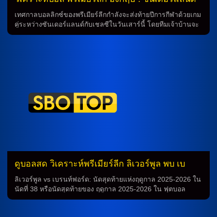
vs เชลซี
เทศกาลบอลลิกซ์ของพรีเมียร์ลีกกำลังจะส่งท้ายปีการกีฬาด้วยเกม
คู่ระหว่างซันเดอร์แลนด์กับเชลซีในวันเสาร์นี้ โดยทีมเจ้าบ้านจะ
พบกับความท้าทายจากทีมเยือนที่พร้อมต่อสู้อย่างไม่ยั้ง. การ
ทำนายเตรียมเกม เจ้าบ้าน ซันเดอร์แลนด์ พลาดใช้งาน แดเนี่ยล
บัลลาร์ด ที่ยังต้องชดใช้โทษแบนอย่างต่อเนื่อง ส่วนตัวเจ็บจะ
เหลือเพียงแค่ โรเมน มันเดิ้ล ที่บาดเจ็บเพียงรายเดียวเท่านั้น.
ส่วนเชลซี ยังต้องพร้อมรับความท้าทายเมื่อไม่มีเอสเตเวา วิลเลี่ยน
แข้งตัวรุกที่บาดเจ็บอยู่ก่อนแข้งอื่น ส่วนทาง เจมี่ กิตเท่นส์, มาโล
กุสโต้, เจา เปโดร และ โรเมโอ ลาเวีย ยังต้องประเมินความพร้อม
ก่อนเกม. วิเคราะห์บอล ทีมเยือน เชลซี คาดว่าจะเล่นในระบบ 3-
4-2-1 พร้อมเริ่มต้นเอสเตเวา วิลเลี่ยน ที่อาจพ้นสภาพบาดเจ็บก่อน
และใช้เลียม ดีแล็ป ยืนค้ำในแดนหน้า. ในขณะเดียวกัน ซันเดอร์
แลนด์ คาดว่าจะวางระบบ 4-2-3-1 และมีไบรอัน บร็อบบี้ย์ ลงลุ้น
สกอร์. คาดการณ์ผล ซันเดอร์แลนด์ กำลังเป็นทีมที่มั่นใจหลังได้
เริ่มต้นปีตกมา 3 เกมติดกันโดยไม่เสียหนึ่งเกม. ในขณะที่เชลซี มี
ฟอร์มนอกบ้านที่ไม่ดีเลิก ไม่ชนะใครในลีก 4 […]
ดูบอลสด วิเคราะห์พรีเมียร์ลีก ลิเวอร์พูล พบ เบ
รนท์ฟอร์ด 24 พ.ค.69
ลิเวอร์พูล vs เบรนท์ฟอร์ด: นัดสุดท้ายแห่งฤดูกาล 2025-2026 ใน
นัดที่ 38 หรือนัดสุดท้ายของ ฤดูกาล 2025-2026 ใน ฟุตบอล
พรีเมียร์ลีก ทีม “หงส์แดง” ลิเวอร์พูล ที่อยู่ในอันดับที่ 5 พบกับทีม
“ผึ้งน้อย” เบรนท์ฟอร์ด ที่อยู่ในอันดับที่ 9 ในตารางคะแนน โดยทั้ง