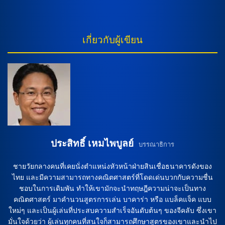
เยอร์เรียน ทิมเบอร์และเบ็น ไวท์ที่มีปัญหาอาการบาดเจ็บ ในขณะ
ที่ทีมแข่งขันยังคงไม่มีการร่วมการแข่งขันของฮานนิบาล เมย์บรี
และจอร์แดน เบเยอร์ **การจัดวางทีม** ทีมอาร์เซน่อลจะเข้า
ระบบการเล่น 4-2-3-1 โดยจะมี บูกาโย่ ซาก้า, เอเบเรชี่ เอเซ่,
เกี่ยวกับผู้เขียน
และ เลอันโดร ทรอสซาร์ มาปั้นเกมรุก และวางวิคตอร์ โยเคเรส
เป็นหัวหอกตัวเป้า เท่าที่ทราบว่า แม็กซ์ ไวสส จะเป็นตัวแบนของ
ทีมเยือนและจะมี ลูม ทีชาอูน่า, เจมส์ วอร์ด-เพราส์, และ ไจดอน
แอนโธนี่ เป็นกองหน้า **การทำนาย** จากการวิเคราะห์ฟุตบอล ที
มอาร์เซน่อลอาจจะมีความได้เปรียบในการแข่งขันเนื่องจากการ
เข้าระบบการเล่นที่มีความยากลำบากน้อยกว่าทีมเยือน และการ
เสริมประสิทธิภาพจากนักเตะหลักที่พร้อมรบเต็มสูบ อย่างไรก็ตาม
ทีมเบิร์นลี่ย์ก็ไม่ค่อยง่ายเนื่องจากมีนักเตะคุณภาพเช่นเดียวกัน
การทำนายสุดท้ายอาจจะเป็นเช่นนี้ **สรุป** การทำนายการ
แข่งขันฟุตบอลระหว่างทีมอาร์เซน่อลกับเบิร์นลี่ย์เราคาดว่าทีม
เจ้าบ้านจะมีความได้เปรียบในการแข่งขัน เนื่องจากสภาพทีมที่ดี
ประสิทธิ์ เหมไพบูลย์
บรรณาธิการ
และการเล่นที่มีความสมบูรณ์มากกว่า แม้ว่าทีมเยือนจะมีคุณภาพ
เทียบเท่ากันก็ตาม หวังว่าทีมที่ได้รับการสนับสนุนจากผู้ชมจะ
ชายวัยกลางคนที่เคยนั่งตำแหน่งหัวหน้าฝ่ายสินเชื่อธนาคารดังของ
สามารถกระตุ้นสมรรถนะของตัวเองได้ และสร้างประสบการณ์ที่
ไทย และมีความสามารถทางคณิตศาสตร์ที่โดดเด่นบวกกับความชื่น
ดีให้แก่ผู้ชมได้อย่างน่าพึงพอใจ จากการทำนายนี้เราเชื่อว่านัก
ชอบในการเดิมพัน ทำให้เขามักจะนำทฤษฎีความน่าจะเป็นทาง
เมืองที่ชื่นชอบการเล่นฟุตบอลจะมีโอกาสในการชมการแข่งขันที่
คณิตศาสตร์ มาคำนวนสูตรการเล่น บาคาร่า หรือ แบล็คแจ็ค แบบ
น่าตื่นเต้นและสนุกสนานอย่างแท้จริง ดังนั้น อย่าพลาดเรื่องนี้
ใหม่ๆ และเป็นผู้เล่นที่ประสบความสำเร็จอันดับต้นๆ ของจีคลับ ซึ่งเขา
และติดตามการแข่งขันได้ที่ดูบอลสดออนไลน์ และรับวิเคราะห์
มั่นใจด้วยว่า ผู้เล่นทุกคนที่สนใจก็สามารถศึกษาสูตรของเขาและนำไป
บอลที่มีคุณภาพจากผู้เชี่ยวชาญ รวมถึงข่าวสารและการวิเคราะห์