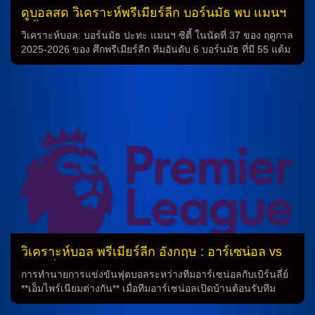
ก็ตาม, การทำนายผลบอลไม่เคยง่ายไปหรือง่ายมากเสมอ โดย
ดูบอลสด วิเคราะห์พรีเมียร์ลีก บอร์นมัธ พบ แมนฯ
เฉพาะเมื่อมีการบังเอิญและสถานการณ์ที่ไม่คาดคิดเกิดขึ้นในเกม.
ซิตี้ 19 พ.ค.69
การทำนายผลบอลของเชลซี เชลซีคือทีมที่พบกับความผูกพันและ
วิเคราะห์บอล: บอร์นมัธ ปะทะ แมนฯ ซิตี้ ในนัดที่ 37 ของ ฤดูกาล
ความยากลำบากในช่วงเวลาล่าสุด พวกเขามีผลการแข่งขันที่ไม่
2025-2026 ของ ศึกพรีเมียร์ลีก ทีมอันดับ 6 บอร์นมัธ ที่มี 55 แต้ม
น่าพอใจในเกมล่าสุดกับแมนเชสเตอร์ซิตี้. ถึงแม้ว่าพวกเขาจะ
จะพบกับ แมนฯ ซิตี้ ทีมอันดับ 19 ที่มี 77 แต้ม ในการแข่งขันที่มี
พยายามอย่างมาก แต่สิ่งนี้ก็ไม่เพียงพอที่จะชนะเกม. หลังจากการ
สถานที่จัดขึ้นที่ ไวทาลิตี้ สเตเดี้ยม ในวันอังคารที่ 16 พฤษภาคม
แพ้ในเกมล่าสุด, เชลซีจะมีความตื่นเต้นและรุนแรงในการพบกับ
เวลา 01.30 น. ตามเวลาประเทศไทย ประวัติการพบกัน คู่ต่อสู้นี้
สเปอร์ส. พวกเขาจะต้องพัฒนาความแข็งแกร่งในทุกๆ ด้านของ
ได้พบกันก่อนหน้านี้ในลีก 5 นัด โดยบอร์นมัธได้ชนะครั้งเดียวใน
เกม เพื่อให้สามารถต่อสู้อย่างเท่าเทียมกับทีมของพวกเขา. การ
การแข่งขันที่เหลือทั้งหมด โดยเกมแรกในฤดูกาลนี้ที่พบกันที่ อ
ทำนายผลบอลของสเปอร์ส สเปอร์สในทวีคลาสสิค คือทีมที่มี
เติฮัด “เรือใบสีฟ้า” บอร์นมัธถูกเออร์ลิ่ง ฮาลันด์ 2-3 บอร์นมัธต้อง
ฟอร์มที่ดีและมีแรงจูงใจสูง […]
พบกับความเป็นหญิงของ นิโก้ โอไรลี่ย์ ทำนายผลการแข่งขัน
จากประวัติการพบกันระหว่างทั้งสองทีม การทำนายความน่าจะ
เป็นของการชนะในเกมนี้อาจจะเป็นไปได้สำหรับ บอร์นมัธ
เนื่องจากเป็นทีมที่มีทักษะในการพาทีมไปสู่ชัยชนะ อย่างไรก็ตาม
[…]
วิเคราะห์บอล พรีเมียร์ลีก อังกฤษ : อาร์เซน่อล vs
เบิร์นลี่ย์
การทำนายการแข่งขันฟุตบอลระหว่างทีมอาร์เซน่อลกับเบิร์นลี่ย์
**เอ็มไพร์เนียมต่างกัน** เมื่อทีมอาร์เซน่อลเปิดบ้านต้อนรับทีม
เบิร์นลี่ย์ในการแข่งขันฟุตบอล โดยทีมเจ้าบ้านจะพลาดใช้งาน