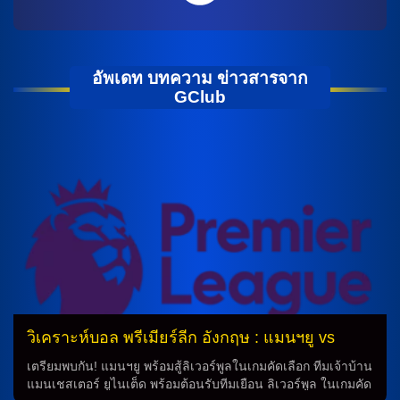
อัพเดท บทความ ข่าวสารจาก
GClub
วิเคราะห์บอล พรีเมียร์ลีก อังกฤษ : แมนฯยู vs
ลิเวอร์พูล
เตรียมพบกัน! แมนฯยู พร้อมสู้ลิเวอร์พูลในเกมคัดเลือก ทีมเจ้าบ้าน
แมนเชสเตอร์ ยูไนเต็ด พร้อมต้อนรับทีมเยือน ลิเวอร์พูล ในเกมคัด