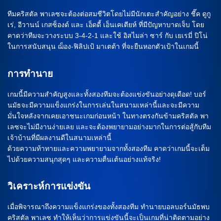
ทีมคริสตัล พาเลซจะต้องต่อสมชีวิตโดยไม่มีนักเตะสำคัญอย่าง ชี๊ค ดูกู
เร่, อีวานน์ เกสซ็องด์ และ เอ็ดดี้ เอ็นเคเตียห์ ที่มีปัญหาบาดเจ็บ โดย
คาดว่าทีมจะวางระบบ 3-4-2-1 และใช้ อิสไมล่า ซาร์ กับ เยเรมี่ ปิโน่
ในการสนับสนุน ฌ็อง-ฟิลิปเป้ มาเตต้า ที่จะยืนหอกตัวเป้าในเกมนี้
การทำนาย
เกมนี้มีความสำคัญสูงและทั้งสองทีมจะต้องแข่งขันอย่างดุเดือด! บอร์
นมัธจะมีความแข็งแกร่งในการเล่นในสนามเหล่านี้และจะมีความ
มั่นใจหลังจากเคยเอาชนะเกมก่อนหน้า ในทางตรงกันข้ามคริสตัล พา
เลซจะไม่มีงานง่ายเลย และจะต้องพยายามอย่างมากในการต่อสู้กับทีม
เจ้าบ้านที่มีผลงานดีในสนามเหล่านี้
ด้วยความท้าทายและความพยายามจากทั้งสองทีม คาดว่าเกมนี้จะเต็ม
ไปด้วยความสนุกสุดๆ และความตื่นเต้นอย่างแท้จริง!
วิเคราะห์การแข่งขัน
เมื่อพิจารณาถึงความแข็งแกร่งของทั้งสองทีม ทำนายบอลบอร์นมัธพบ
คริสตัล พาเลซ ทำให้เห็นว่าการแข่งขันนี้จะเป็นเกมที่น่าติดตามอย่าง