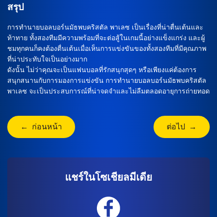
สรุป
การทำนายบอลบอร์นมัธพบคริสตัล พาเลซ เป็นเรื่องที่น่าตื่นเต้นและ
ท้าทาย ทั้งสองทีมมีความพร้อมที่จะต่อสู้ในเกมนี้อย่างแข็งแกร่ง และผู้
ชมทุกคนก็คงต้องตื่นเต้นเมื่อเห็นการแข่งขันของทั้งสองทีมที่มีคุณภาพ
ที่น่าประทับใจเป็นอย่างมาก
ดังนั้น ไม่ว่าคุณจะเป็นแฟนบอลที่รักสนุกสุดๆ หรือเพียงแค่ต้องการ
สนุกสนานกับการมองการแข่งขัน การทำนายบอลบอร์นมัธพบคริสตัล
พาเลซ จะเป็นประสบการณ์ที่น่าจดจำและไม่ลืมตลอดอายุการถ่ายทอด
← ก่อนหน้า
ต่อไป →
แชร์ในโซเชียลมีเดีย