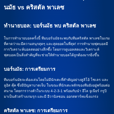
นมัธ vs คริสตัล พาเลซ
ทำนายบอล: บอร์นมัธ พบ คริสตัล พาเลซ
ในการทำนายบอลครั้งนี้ ทีมบอร์นมัธจะพบกับทีมคริสตัล พาเลซในเกม
ที่คาดว่าจะมีความสนุกสุดๆ และสุดยอดในที่สุด! การทำนายฟุตบอลมี
การวิเคราะห์บอลสดอย่างลึกซึ้ง โดยการดูบอลสดและวิเคราะห์
ฟุตบอลเป็นสิ่งสำคัญที่จะช่วยให้ทำนายบอลได้ถูกต้องมากยิ่งขึ้น
บอร์นมัธ: การเตรียมการ
ทีมบอร์นมัธจะต้องเล่นโดยไม่มีนักเตะที่สำคัญอย่างฮูลิโอ้ โซเลร และ
ลูอิส คุ๊ค ซึ่งมีปัญหาบาดเจ็บ ในขณะที่นักเตะหลักของทีมยังอยู่พร้อมต่อ
สนาม โดยการวางตัวในระบบ 4-2-3-1 พร้อมกับนำ อีไล จูเนียร์ กรูปิ
มาเป็นตัวสร้างเกมรุก และมี อีวานิลซอน ออกสตาร์ทแข็งแกร่ง
คริสตัล พาเลซ: การเตรียมการ