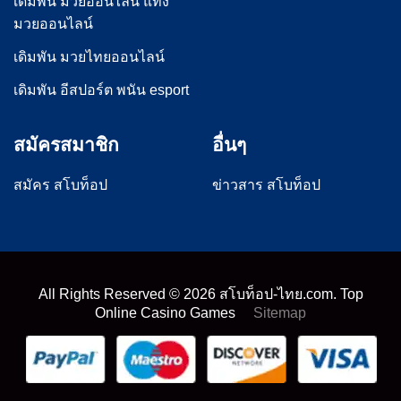
เดิมพัน มวยออนไลน์ แทง
มวยออนไลน์
เดิมพัน มวยไทยออนไลน์
เดิมพัน อีสปอร์ต พนัน esport
สมัครสมาชิก
อื่นๆ
สมัคร สโบท็อป
ข่าวสาร สโบท็อป
All Rights Reserved ©
2026
สโบท็อป-ไทย.com. Top
Online Casino Games
Sitemap