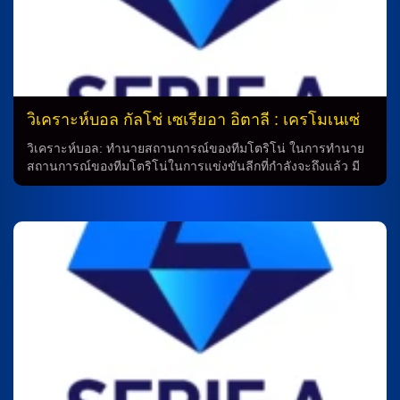
วิเคราะห์บอล กัลโช่ เซเรียอา อิตาลี : เครโมเนเซ่
vs โตริโน่
วิเคราะห์บอล: ทำนายสถานการณ์ของทีมโตริโน่ ในการทำนาย
สถานการณ์ของทีมโตริโน่ในการแข่งขันลีกที่กำลังจะถึงแล้ว มี
การพบกับปัญหาในทีมเนื่องจากการต้องพักผู้เล่นสำคัญบางคน
และต้องเผชิญกับการปรับเปลี่ยนระบบการเล่น ทำให้มีความ
สับสนในส่วนของการวางทัพ การพักผู้เล่นสำคัญ ในช่วงเวลานี้
ทีมโตริโน่จะต้องเผชิญกับการพักผู้เล่นสำคัญอย่างมิเคเล่ คอลโล
โคโล่ ที่บาดเจ็บ และยูสเซฟ มาเลห์ ที่ติดโทษแบน ทำให้ทีม
ต้องหาวิธีการจัดทัพใหม่โดยใช้ระบบ 4-4-2 โดยการวางอัลเบร์โต้
กราสซี่ และ วาร์เรน บอนโด เป็นแกนหลัก โดยมีเฟเดริโก้ โบนา
สโซลี่ และมิลาน ยูริช ในบทบาทของคู่หน้า การเผชิญกับการปรับ
ระบบการเล่น ทีมโตริโน่กำลังต้องเผชิญกับการปรับเปลี่ยนระบบ
การเล่น จาก 4-4-2 ไปสู่ระบบ 3-4-1-2 ทำให้ต้องปรับทีมใหม่ทั้ง
ในด้านการโจมตีและป้องกัน โดยคู่กองหน้าจะเป็นของ โจวานนี
ซิเมโอเน่ และ เช อดัมส์ พร้อมกับวาง นิโคลา วลาซิช ในบทบาท
ของตัวประกอบเกม ความมั่นใจในการแข่งขัน ถึงแม้ทีมโตริโน่จะ