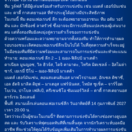
ทีม วูล์ฟส์ ได้มีผู้เล่นพร้อมสำหรับการแข่งขัน เช่น แมดส์ เฮอร์มันเซ่น
และ ตาตี้ กาสเตยานอส ที่ทำประตูได้อย่างมีประสิทธิภาพ
ในเกมนี้ ทีม คอนเฟอเรนซ์ ลีก จะต้องพยายามเอาชนะ ทีม อดัม วอร์
ตัน และ มักซ็องซ์ ลาครัวซ์ ซึ่งอาจจะมีการเปลี่ยนแปลงของผู้เล่นบาง
คน แต่ทั้งสองทีมยังคงมุ่งสู่ความสำเร็จของการแข่งขัน
ด้วยความพร้อมและความพยายามจากทั้งสองทีม ทำให้การทำนายผล
รอบรองชนะเลิศคอนเฟอเรนซ์ลีกเป็นไปได้ ในที่สุดความสำเร็จจะอยู่
ในมือของทีมที่มีความพร้อมและสามารถในการแข่งขันและทำคะแนน
ทำนาย: คอนเฟอเรนซ์ ลีก 2 – 1 ฌอง-ฟิลิปป์ มาเตต้า
ดาเนียล มูนญอซ, วิล ฮิวจ์ส, ไดจิ คามาดะ, ไทริค มิตเชลล์ – อิสไมล่า
ซาร์, เยเรมี่ ปีโน่ – ฌอง-ฟิลิปป์ มาเตต้า
แมดส์ เฮอร์มันเซ่น, คอนสแตนตินอส มาฟโรปานอส, อักเซล ดิซาซี่,
เอล ฮัดจิ มาลิค ดิยุฟ – มาเตอุส แฟร์นันดส, โทมัส ซูเช็ค – จาร์ร็อด
โบเว่น, ปาโบล เฟลิเป้, ครีเซนซิโอ ซัมเมอร์วิลล์ – ตาตี้ กาสเตยานอส
ดาร์เรน อิงแลนด์
พื้นที่: สนามเด็กเล่นคอนเฟอเรนซ์ลีก วันอาทิตย์ที่ 14 กุมภาพันธ์ 2027
เวลา 20:00 น.
ใครว่าจะเป็นผู้ชนะในเกมนี้? ติดตามการแข่งขันได้ทางช่องทางดูบอล
สด และ รับวิเคราะห์ฟุตบอลทันทีที่เกมสิ้นสุด จากนักวิเคราะห์บอลมือ
อาชีพ ที่จะช่วยให้คุณได้รับข้อมูลเพิ่มเติมในการทำนายผลการแข่งขัน