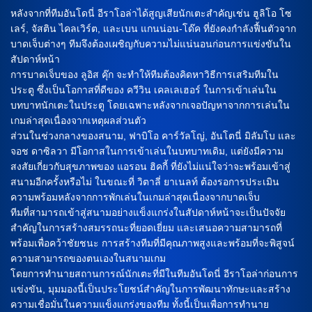
หลังจากที่ทีมอันโดนี่ อีราโอล่าได้สูญเสียนักเตะสำคัญเช่น ฮูลิโอ โซ
เลร์, จัสติน ไคลเวิร์ต, และเบน แกนน่อน-โด๊ค ที่ยังคงกำลังฟื้นตัวจาก
บาดเจ็บต่างๆ ทีมจึงต้องเผชิญกับความไม่แน่นอนก่อนการแข่งขันใน
สัปดาห์หน้า
การบาดเจ็บของ ลูอิส คุ๊ก จะทำให้ทีมต้องคิดหาวิธีการเสริมทีมใน
ประตู ซึ่งเป็นโอกาสที่ดีของ ควีวิน เคลเลเฮอร์ ในการเข้าเล่นใน
บทบาทนักเตะในประตู โดยเฉพาะหลังจากเจอปัญหาจากการเล่นใน
เกมล่าสุดเนื่องจากเหตุผลส่วนตัว
ส่วนในช่วงกลางของสนาม, ฟาบิโอ คาร์วัลโญ่, อันโตนี่ มิลัมโบ และ
จอช ดาซิลวา มีโอกาสในการเข้าเล่นในบทบาทเดิม, แต่ยังมีความ
สงสัยเกี่ยวกับสุขภาพของ แอรอน ฮิคกี้ ที่ยังไม่แน่ใจว่าจะพร้อมเข้าสู่
สนามอีกครั้งหรือไม่ ในขณะที่ วิตาลี่ ยาเนลท์ ต้องรอการประเมิน
ความพร้อมหลังจากการพักเล่นในเกมล่าสุดเนื่องจากบาดเจ็บ
ทีมที่สามารถเข้าสู่สนามอย่างแข็งแกร่งในสัปดาห์หน้าจะเป็นปัจจัย
สำคัญในการสร้างสมรรถนะที่ยอดเยี่ยม และเสนอความสามารถที่
พร้อมเพื่อคว้าชัยชนะ การสร้างทีมที่มีคุณภาพสูงและพร้อมที่จะพิสูจน์
ความสามารถของตนเองในสนามเกม
โดยการทำนายสถานการณ์นักเตะที่มีในทีมอันโดนี่ อีราโอล่าก่อนการ
แข่งขัน, มุมมองนี้เป็นประโยชน์สำคัญในการพัฒนาทักษะและสร้าง
ความเชื่อมั่นในความแข็งแกร่งของทีม ทั้งนี้เป็นเพื่อการทำนาย