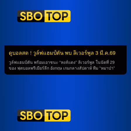
โทษแบนแล้วและกลับมาอีกครั้ง แม้ว่า โตตี้ โกเมส ก็มีผลงานที่
ยอดเยี่ยม และมีโอกาสเล่นร่วมกับ ซานติอาโก บวยโน่ และ เยร์
ซอน มอสเกร่า ในตำแหน่งรับต่อไป ในรายชื่อ ฮวาง ฮี-ชาน เป็น
เพียงคนเดียวในทีมที่ไม่พร้อมลงสนามเนื่องจากบาดเจ็บน่อง
อาร์เน่อ สล็อต กุนซือชาวดัตช์ยืนยันตั้งแต่วันเสาร์ว่า โฟลเรียน
เวียร์ตซ์ ที่บาดเจ็บแผ่นหลังยังไม่พร้อมสำหรับเกมนี้ และยังไม่ชัวร์
สำหรับนัดถัดไปอีกด้วย เจเรมี่ ฟริมปง ก็หายเจ็บกลับมาเล่นเป็น
ตัวสำรองได้ในช่วงครึ่งหลังของเกมชนะ เวสต์แฮม และมีโอกาส
เบียดแย่งตำแหน่งตัวจริงกับ โจ โกเมซ ในพื้นที่แบ็กขวา อย่างไร
ดูบอลสด ! วูล์ฟแฮมป์ตัน พบ ลิเวอร์พูล 3 มี.ค.69
ก็ตาม คอเนอร์ แบรดลี่ย์, โจวานนี่ […]
วูล์ฟแฮมป์ตัน พร้อมเอาชนะ “หงส์แดง” ลิเวอร์พูล ในนัดที่ 29
ของ ฟุตบอลพรีเมียร์ลีก อังกฤษ เกมกลางสัปดาห์ ทีม “หมาป่า”
วูล์ฟแฮมป์ตัน ที่ติดอันดับที่ 20 ของตาราง จะพบกับทีม “หงส์แดง”
ลิเวอร์พูล ที่อยู่ในอันดับที่ 5 ของตาราง ในเกมที่จะถึงแล้วในวัน
อังคารที่ 3 มีนาคม 2569 เวลา 03.15 น. ตามเวลาประเทศไทย
การทำนายสำหรับเกมนี้ การทำนายในเกมนี้คาดว่า “หงส์แดง”
ลิเวอร์พูล จะมีความเข้มแข็งกว่า “หมาป่า” วูล์ฟแฮมป์ตัน ซึ่งมี
แต้มเพียง 13 คะแนนในตำแหน่งสุดท้ายของตาราง ในขณะที่
ลิเวอร์พูลมี 48 แต้ม โดยในการพบกันก่อนหน้านี้ “หงส์แดง”
ลิเวอร์พูล ชนะทุกเกม 5 นัดล่าสุด วิเคราะห์บอลสด: วูล์ฟแฮมป์
ตัน vs. ลิเวอร์พูล เกมนี้นับเป็นโอกาสสำคัญสำหรับทั้งสองทีม
โดย […]