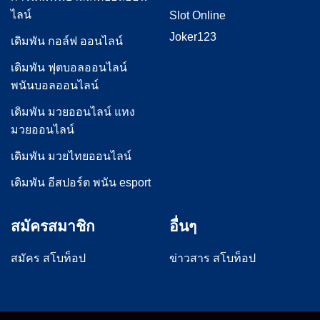
ไลน์
Slot Online
Joker123
เดิมพัน กอล์ฟ ออนไลน์
เดิมพัน ฟุตบอลออนไลน์
พนันบอลออนไลน์
เดิมพัน มวยออนไลน์ แทง
มวยออนไลน์
เดิมพัน มวยไทยออนไลน์
เดิมพัน อีสปอร์ต พนัน esport
สมัครสมาชิก
อื่นๆ
สมัคร สโบท็อป
ข่าวสาร สโบท็อป