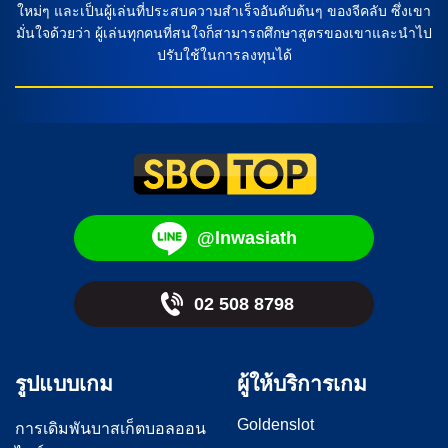
ใหม่ๆ และเป็นผู้เล่นที่ประสบความสำเร็จอันดับต้นๆ ของจีคลับ ซึ่งเขา
มั่นใจด้วยว่า ผู้เล่นทุกคนที่สนใจก็สามารถศึกษาสูตรของเขาและนำไป
ปรับใช้ในการลงทุนได้
@lnwasiath
02 508 8798
รูปแบบเกม
ผู้ให้บริการเกม
Goldenslot
การเดิมพันบาสเก็ตบอลออน