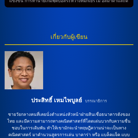
แข่งขัน การทำนายเกมฟุตบอลระหว่างทีมกีเยร์โม่ อัลมาด้าและดี
เอโก้ ซิเมโอเน่ในวันที่ โอวี่ อีจาเรียและ ปาโบล บาร์รีออสไม่
สามารถเข้าร่วมการแข่งขันเนื่องจากสภาพร่างกายไม่สมบูรณ์
ในขณะที่ ดาบิด กอสตาสและ นีโก้ กอนซาเลซก็ยังต้องรอ
ประเมินสภาพความฟิตก่อนจะเข้าสู่สนาม โดยทีมกีเยร์โม่ อัลมาด้
าจะมีเซ็นเตอร์แห่งเดียว ที่ได้รับการเข้ากักตัวและนักเตะหลายคน
เกี่ยวกับผู้เขียน
ที่พ้นโทษแบนได้กลับมาเข้าร่วมการแข่งขัน วิเคราะห์บอลดีเอโก้
ซิเมโอเน่มีเกมแนวรับที่แข็งแกร่ง โดยมี อเล็กซานเดอร์ ซอร์ล็อธ
ที่จะเล่นหน้าเป้า และมี จูเลียโน่ ซิเมโอเน่, อองตวน กรีซมันน์,
อเดโมล่า ลุคแมน เดินเกมรุก ขณะที่ มาร์กอส ยอเรนเต้ จะคุม
แดนกลางกับ จอห์นนี่ การ์โดโซ่ และ นาอวล โมลีน่า, มาร์ก ปู
บีลล์, ดาวิด ฮานช์โก้, มัตเตโอ รุจเจรี่ จะลงคุมแดนหลัง โดยมี
ยาน โอบลัค ลงเฝ้าเสา ในขณะเดียวกัน ทีมกีเยร์โม่ อัลมาด้าก็มี
ทีมที่แข็งแกร่งไม่แพ้กับดีเอโก้ […]
ประสิทธิ์ เหมไพบูลย์
บรรณาธิการ
ชายวัยกลางคนที่เคยนั่งตำแหน่งหัวหน้าฝ่ายสินเชื่อธนาคารดังของ
ไทย และมีความสามารถทางคณิตศาสตร์ที่โดดเด่นบวกกับความชื่น
ชอบในการเดิมพัน ทำให้เขามักจะนำทฤษฎีความน่าจะเป็นทาง
คณิตศาสตร์ มาคำนวนสูตรการเล่น บาคาร่า หรือ แบล็คแจ็ค แบบ