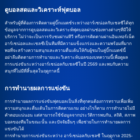
ดูบอลสดและวิเคราะห์ฟุตบอล
สำหรับผู้ที่ต้องการติดตามคู่บิ๊กแมตช์ระหว่างอาร์เซน่อลกับเชลซีได้ทุก
ข้อมูลจากการดูบอลสดและวิเคราะห์ฟุตบอลผ่านช่องทางต่างๆที่มีให้
บริการ ไม่ว่าจะเป็นการรับชมผ่านทีวี หรือการติดตามผ่านอินเทอร์เน็ต
อาร์เซน่อลและเชลซีเป็นทีมที่มีความแข็งแกร่งและความพร้อมที่มาก
พอที่จะสร้างความสนุกและความตื่นเต้นให้กับผู้ชมในคู่บิ๊กแมตช์นี้
อย่าลืมติดตามการทำนายและวิเคราะห์บอลของบทความนี้เพื่อดูผล
การแข่งขันระหว่างอาร์เซน่อลกับเชลซีในปี 2569 และพบกับความ
สนุกที่ไม่มีที่สิ้นสุดในฤดูกาลนี้
การทำนายผลการแข่งขัน
การทำนายผลการแข่งขันฟุตบอลเป็นสิ่งที่ทุกคนต้องการทราบเพื่อเพิ่ม
ความสนุกและตื่นเต้นในการติดตามเกม อย่างไรก็ตาม การทำนายไม่มี
คำตอบแน่นอน แต่สามารถใช้ข้อมูลจากประวัติการพบกัน, สถิติ, สภาพ
บอลของทีมในขณะนั้น และปัจจัยอื่นๆ เพื่อช่วยในการทำนายผลการ
แข่งขันได้
การทำนายการแข่งขันระหว่าง อาร์เซน่อลกับเชลซี ในฤดูกาล 2025-