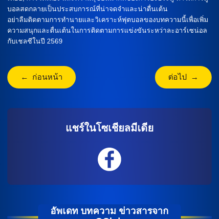
บอลสดกลายเป็นประสบการณ์ที่น่าจดจำและน่าตื่นเต้น
อย่าลืมติดตามการทำนายและวิเคราะห์ฟุตบอลของบทความนี้เพื่อเพิ่ม
ความสนุกและตื่นเต้นในการติดตามการแข่งขันระหว่าละอาร์เซน่อล
กับเชลซีในปี 2569
← ก่อนหน้า
ต่อไป →
แชร์ในโซเชียลมีเดีย
อัพเดท บทความ ข่าวสารจาก