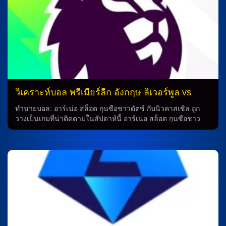
ความพร้อมของผู้เล่นก่อนการแข่งขันอย่างจริงจัง การทำนายเกม
ก่อนถึงการแข่งขันเป็นสิ่งสำคัญที่มีผลต่อผลลัพธ์ของการแข่งขัน
สำหรับกุนซือ เดวิด มอยส์ สตาร์ออกอาการบาดเจ็บของแจ็ค กรี
ลิช ที่น่าจะต้องพักทั้งฤดูกาลเนื่องจากกระดูกเท้าแตก ส่วน การ์
ลอส อัลการาซ อย่างไรก็ตามยังไม่พร้อมจากอาการบาดเจ็บที่ไม่
ได้ระบุ ซึ่งเป็นปัญหาที่ทำให้ทีมต้องปรับแผนการเตรียมตัวใหม่
นอกจากนี้ มาร์ค ทราเวอร์ส ผู้รักษาประตูสำรองจะต้องเช็กความ
พร้อมก่อนเกมเนื่องจากข้อมือพลิก ซึ่งอาจมีผลกระทบต่อความ
มั่นใจของทีมในการป้องกันประตู เจค โอไบรอัน เตรียมกลับมา
วิเคราะห์บอล พรีเมียร์ลีก อังกฤษ ลิเวอร์พูล vs
เป็นตัวเลือกหลังพลาดลงเล่นในเกมแพ้ แมนฯ ยูไนเต็ด เพราะติด
เวสต์แฮม
โทษแบน ซึ่งการตัดสินใจให้เข้าเล่นหรือไม่จะขึ้นอยู่กับความ
ทำนายบอล: อาร์เน่อ สล็อต กุนซือชาวดัตช์ กับนิวคาสเซิล ถูก
พร้อมและสภาพทรัพย์สินของนักเตะ […]
วางเป็นเกมที่น่าติดตามในสัปดาห์นี้ อาร์เน่อ สล็อต กุนซือชาว
ดัตช์ ในขณะที่ทีมอาร์เน่อ สล็อต กุนซือชาวดัตช์ กำลังจะลง
สนามเพื่อเอาชนะนิวคาสเซิลในเกมสำคัญในสัปดาห์นี้ มีข่าวดีว่า
ไม่มีผู้เล่นที่บาดเจ็บในทีม โดยเฉพาะนักเตะสำคัญอย่างอเล็กซาน
เดอร์ อีซัค (ขา), คอเนอร์ แบรดลี่ย์ (เข่า), โจวานนี่ เลโอนี่ (เข่า)
และ วาตารุ เอ็นโด (ข้อเท้า) ที่พร้อมที่จะเข้าสนามในการแข่งขัน
ครั้งนี้ อย่างไรก็ตาม มีข่าวเล็กน้อยที่น่าเป็นกังวลเกี่ยวกับสุขภาพ
ของ โฟลเรียน เวียร์ตซ์ ที่บาดเจ็บหลังระหว่างการวอร์มอัพก่อน
เกมที่แล้ว ซึ่งยังไม่สามารถเล่นในเกมนี้ และยังไม่ทราบว่าเขาจะ
กลับมาได้เมื่อไหร่ อย่างไรก็ตาม เจเรมี่ ฟริมปง ที่เป็นตัวเลือก
สำรองสำหรับทีมก็พร้อมเข้าสนามหลังจากปักษ์ไปในช่วงก่อนหน้า