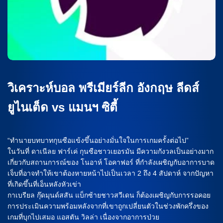
วิเคราะห์บอล พรีเมียร์ลีก อังกฤษ ลีดส์
ยูไนเต็ด vs แมนฯ ซิตี้
“ทำนายบทบาทกุนซือแข้งขึ้นอย่างมั่นใจในการเกมครั้งต่อไป”
ในวันที่ ดาเนีลย ฟาร์เค่ กุนซือชาวเยอรมัน มีความกังวลเป็นอย่างมาก
เกี่ยวกับสถานการณ์ของ โนอาห์ โอคาฟอร์ ที่กำลังเผชิญกับอาการบาด
เจ็บที่อาจทำให้เขาต้องหายหน้าไปเป็นเวลา 2 ถึง 4 สัปดาห์ จากปัญหา
ที่เกิดขึ้นที่เอ็นหลังหัวเข่า
กาเบรียล กุ๊ดมุนด์สสัน แบ็กซ้ายชาวสวีเดน ก็ต้องเผชิญกับการรอคอย
การประเมินความพร้อมหลังจากที่เขาถูกเปลี่ยนตัวในช่วงพักครึ่งของ
เกมที่บุกไปเสมอ แอสตัน วิลล่า เนื่องจากอาการป่วย