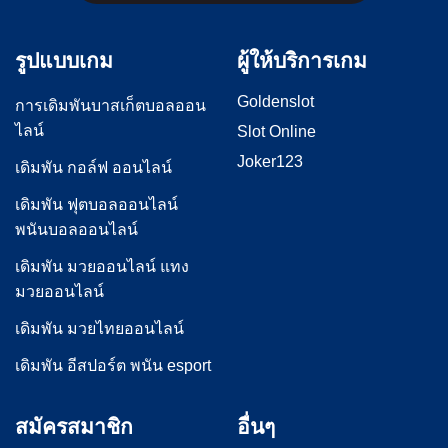
รูปแบบเกม
ผู้ให้บริการเกม
Goldenslot
การเดิมพันบาสเก็ตบอลออน
ไลน์
Slot Online
Joker123
เดิมพัน กอล์ฟ ออนไลน์
เดิมพัน ฟุตบอลออนไลน์
พนันบอลออนไลน์
เดิมพัน มวยออนไลน์ แทง
มวยออนไลน์
เดิมพัน มวยไทยออนไลน์
เดิมพัน อีสปอร์ต พนัน esport
สมัครสมาชิก
อื่นๆ