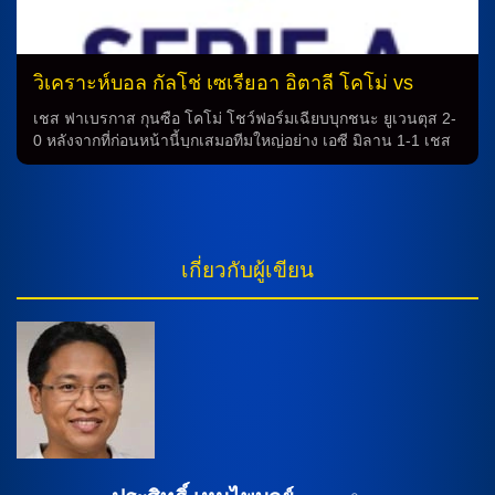
นี้เนื่องจากปัญหาที่เอ็นหลังหัวเข่า นูโน่ เอสปิริโต้ ซานโต อีกฝ่าย
ที่จะต้องต่อสู้กับทีมอาร์เน่อ สล็อต กุนซือชาวดัตช์ คือ นิวคาสเซิล
ทีมที่มีบางปัญหาเกี่ยวกับนักเตะที่ไม่สามารถใช้งานในเกมนี้ เช่น
เฟรดดี้ พ็อตต์ส กองกลางที่ติดโทษแบนเป็นนัดที่ 2 จากทั้งหมด 3
วิเคราะห์บอล กัลโช่ เซเรียอา อิตาลี โคโม่ vs
[…]
เลชเช่
เชส ฟาเบรกาส กุนซือ โคโม่ โชว์ฟอร์มเฉียบบุกชนะ ยูเวนตุส 2-
0 หลังจากที่ก่อนหน้านี้บุกเสมอทีมใหญ่อย่าง เอซี มิลาน 1-1 เชส
ฟาเบรกาส กุนซือ โคโม่ ก้าวเข้าสู่สนามแข่งขันอีกครั้งด้วยฟอร์ม
ที่มั่นคงและพร้อมจะแสดงศักยภาพที่เหนือกว่ากับทีมคู่ดังอย่างยู
เวนตุส ในการเผชิญหน้ากันในลีกอาชีพที่เต็มไปด้วยความสูงสุด
และความเข้มแข็ง ทีมเชส ฟาเบรกาส กุนซือ โคโม่ กลับมาอย่าง
มั่นใจหลังจากเอาชนะทีมเอซี มิลาน ด้วยคะแนน 2-0 ในเกมที่น่า
เกี่ยวกับผู้เขียน
ตื่นเต้น ในเกมนี้ เทมโป้ นีโก้ ปาซ ได้รับการเลือกให้เป็นสตาร์ท
ตัวจริงเพียงครั้งเดียวหลังจากที่มีการโทษแบน ในเกมก่อนหน้า แต่
เหมือนกันก็ยังไม่มีข่าวลือเกี่ยวกับผู้บาดเจ็บในทีม อย่าง เอโดอาร์
โด้ โกลดานิก้า, เยย์เด้น อับไบ, และ อัสซาน ดิเยา ซึ่งก่อนหน้านี้
อาจจะได้รับบาดเจ็บจากการแข่งขัน ในขณะที่ มาร์ติน บาตูริน่า
ก็ยังต้องพักฟุตบอลเพราะบาดเจ็บจากเกมล่าสุด ทีมหลังคาอ่าว
เช่นกับ เฆเซ่ โรดรีเกซ ก็จะกลับมาประสานงานกับที่กลุ่มในทีม
อย่าง เมอร์กิม วอยโวด้า และ อนาตาซิออส […]