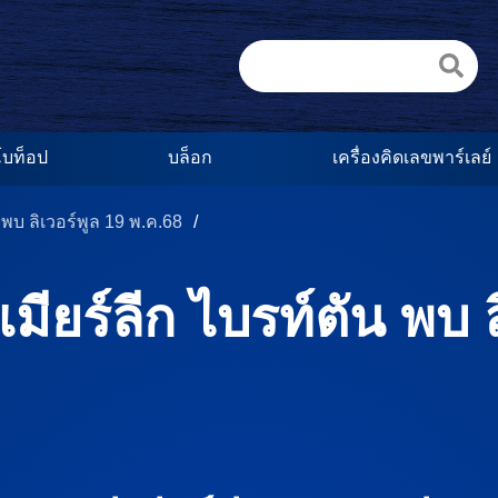
บท็อป
บล็อก
เครื่องคิดเลขพาร์เลย์
/
น พบ ลิเวอร์พูล 19 พ.ค.68
เมียร์ลีก ไบรท์ตัน พบ 