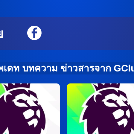
ย
ัพเดท บทความ ข่าวสารจาก GCl