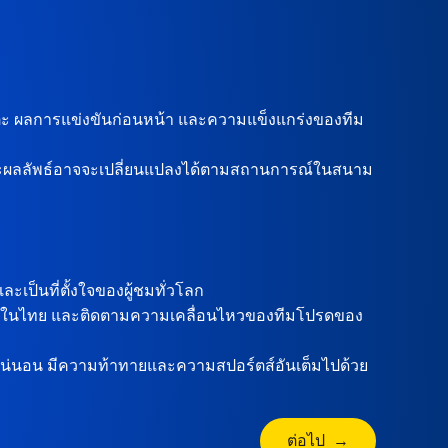
เตะ ผลการแข่งขันก่อนหน้า และความแข็งแกร่งของทีม
ม และผลลัพธ์อาจจะเปลี่ยนแปลงได้ตามสถานการณ์ในสนาม
เป็นที่ตั้งใจของผู้ชมทั่วโลก
ลสดในไทย และติดตามความเคลื่อนไหวของทีมโปรดของ
่างแน่นอน มีความท้าทายและความสปอร์ตส์อันเต็มไปด้วย
ต่อไป →