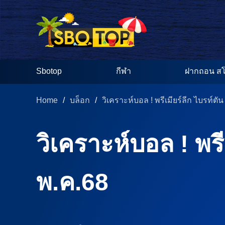
Sbotop
กีฬา
ฝากถอน สโ
Home
/
/
บล็อก
วิเคราะห์บอล ! พรีเมียร์ลีก ไบรท์ตั
วิเคราะห์บอล ! พรี
พ.ค.68