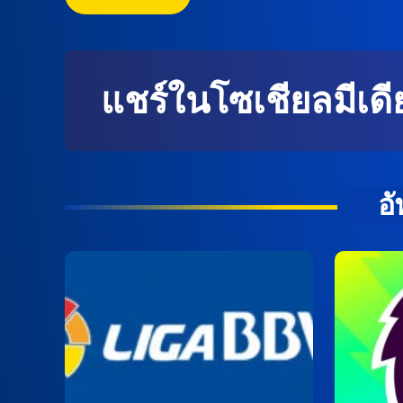
แชร์ในโซเชียลมีเดี
อ