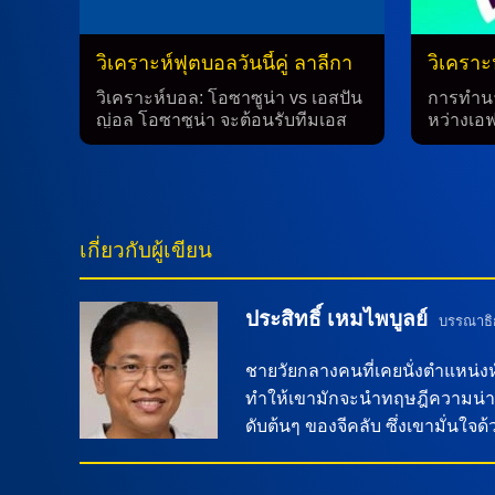
วิเคราะห์ฟุตบอลวันนี้คู่ ลาลีกา
วิเคราะห
สเปนโอซาซูน่า vs เอสปันญ่อล
ลีก อัง
วิเคราะห์บอล: โอซาซูน่า vs เอสปัน
การทำนา
แฮมป์ต
ญ่อล โอซาซูน่า จะต้อนรับทีมเอส
หว่างเอ
ปันญ่อล ในการแข่งขันที่มีความ
กำลังเป็
สำคัญในการแข่งขันในลีก ลาลีกา
ในขณะนี้
ในวันที่ 18 พฤษภาคม 2564 เวลา
กันในนัด
17:00 น. ที่เขาเล่นบอล นูเเลนเด
พาร์ค อย
แมนุเอล สถานที่ตั้งของทีมโอซาซู
เป็นการแ
เกี่ยวกับผู้เขียน
น่า การทำนายผลการแข่งขัน การ
สลายสา
ทำนายผลการแข่งขันระหว่าง โอซา
อาจจะเป็
ซูน่า กับ เอสปันญ่อล มีความ
สามารถ
ประสิทธิ์ เหมไพบูลย์
สนุกสนานและสมเหตุสมผล โดยดู
ผลการแข
บรรณาธิ
จากการวิเคราะห์บอล ทั้งสองทีมมี
จากฟอร์
ฟอร์มที่แตกต่างกันในเวลาล่าสุด โอ
เวลาล่าส
ชายวัยกลางคนที่เคยนั่งตำแหน่
ซาซูน่า มีฟอร์มที่ดีใน 5 นัดล่าสุด
2 เกม แล
ทำให้เขามักจะนำทฤษฎีความน่าจ
โดยชนะ 3 เสมอ 1 และแพ้ 1 ในทวี
ขณะที่ซ
ดับต้นๆ ของจีคลับ ซึ่งเขามั่นใ
5 นัดล่าสุด ในขณะเดียวกัน เอสปัน
เกมเท่าน
ญ่อล มีฟอร์มที่ไม่ดี ใน 5 นัดล่าสุด
ส่งผลต่อ
ชนะ 0 เสมอ 1 และแพ้ 4 ในทวี 5 นัด
ในการแข่