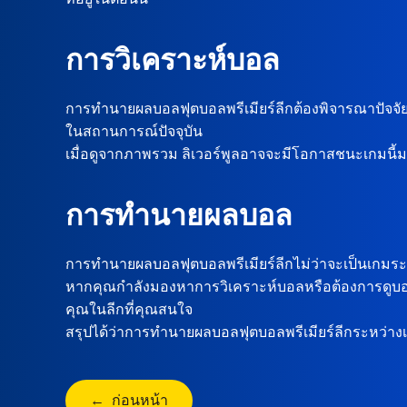
การวิเคราะห์บอล
การทำนายผลบอลฟุตบอลพรีเมียร์ลีกต้องพิจารณาปัจจัย
ในสถานการณ์ปัจจุบัน
เมื่อดูจากภาพรวม ลิเวอร์พูลอาจจะมีโอกาสชนะเกมนี้ม
การทำนายผลบอล
การทำนายผลบอลฟุตบอลพรีเมียร์ลีกไม่ว่าจะเป็นเกมระหว่
หากคุณกำลังมองหาการวิเคราะห์บอลหรือต้องการดูบ
คุณในลีกที่คุณสนใจ
สรุปได้ว่าการทำนายผลบอลฟุตบอลพรีเมียร์ลีกระหว่างเด
← ก่อนหน้า