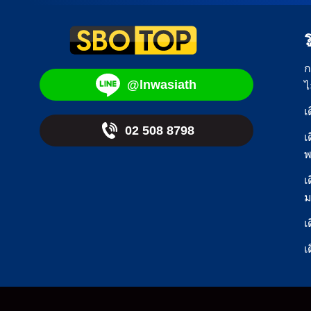
ล่าสุด […]
พิจารณา
ที่สำคัญ
ไบรอัน แล
หนึ่งในน
ตัน หรือ
ก
โอไบรอั
@lnwasiath
อาจส่งผ
ไ
สำหรับผ
ระทบต่
เ
แข่งขันข
02 508 8798
เ
ผลต่อกา
อนาคต ด
พ
แข่งขัน
เ
ท้ายที่
ฟุตบอลร
ม
แฮมป์ตัน
พิจารณา
เ
สถานการ
เ
สถานการ
เพื่อที
แข่งขันไ
ที่เจ๊ค โ
สำคัญขอ