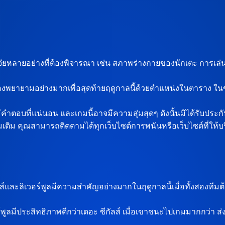
หลายอย่างที่ต้องพิจารณา เช่น สภาพร่างกายของนักเตะ การเล่นใ
งพยายามอย่างมากเพื่อสุดท้ายฤดูกาลนี้ด้วยตำแหน่งในตาราง ในขณะ
ำตอบที่แน่นอน และเกมนี้อาจมีความสุ่มสุดๆ ดังนั้นมิได้รับประกั
มเติม คุณสามารถติดตามได้ทุกเว็บไซต์การพนันหรือเว็บไซต์ที่ใ
และลิเวอร์พูลมีความสำคัญอย่างมากในฤดูกาลนี้เมื่อทั้งสองทีมต้
์พูลมีประสิทธิภาพดีกว่าเดอะ ซีกัลส์ เมื่อเขาชนะไปเกมมากกว่า 