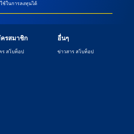
บใช้ในการลงทุนได้
าถึง
ในส่วนของกุนซือ มานูเอล เบาม์ จะ
ัญ
ต้องมีการพักผู้เล่นสำคัญอย่าง
สมี
คริสเตียน มัตซิมา และ เจฟเฟร่ย์ กู
เตะ
เวเลฟ ที่บาดเจ็บ แต่ก็ยังมีคริสเตียน
ทษ
ยาคิช และ ดิมิทริออส จานนูลิส ที่
อาร์
เข้าร่วมเกมเพื่อเสริมทัพ ทีม “เอ๊าก์
ัครสมาชิก
อื่นๆ
ทีม
สบวร์ก” ที่จะต้องต่อสู้กับ […]
นาธาน
คร สโบท็อป
ข่าวสาร สโบท็อป
ไปเลย
ของ
เล่น
อยด์