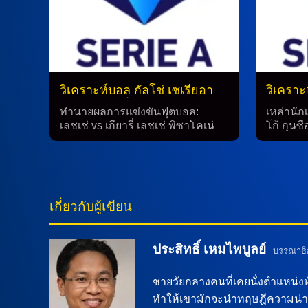
วิเคราะห์บอล กัลโช่ เซเรียอา
วิเคราะ
อิตาลี กายารี่ vs ลาซิโอ
อิตาลี เ
ทำนายผลการแข่งขันฟุตบอล:
เหล่านัก
เลชเช่ vs เกียารี่ เลชเช่ พิซาโคเน่
โก้ กุนซื
พร้อมรับสู้กับ เกียารี่ ในการแข่งขัน
โดยมีคว
ที่มีความสำคัญในลีกอิตาลี เลชเช่
ในการต่อ
จะต้อนรับทีมเกียารี่ ที่สวมเสื้อแดง
ชัยชนะด
มาที่สนามเหย้าของตน โดยทั้งสอง
ได้เอาชน
ทีมจะพยายามเอาชนะเพื่อเข้าสู่รอบ
ก่อนหน้
เกี่ยวกับผู้เขียน
ต่อไปของการแข่งขันลีกอิตาลี
ไม่มีปัญห
สถานการณ์ทีม เลชเช่ กำลังอยู่ใน
เล่นสำค
สภาพการณ์ที่ไม่มั่นคงหลังจากที่แพ้
สภาพร่าง
ประสิทธิ์ เหมไพบูลย์
เป็นอย่างน่าผิดหวังในเกมก่อนหน้า
เห็นว่า 
บรรณาธิ
นี้ และยังต้องมีการสังเกตผลการ
ร่วมทีมอ
ทำนายของ อันเดรีย เบล็อตติ และ
ปรับตำแห
ชายวัยกลางคนที่เคยนั่งตำแหน่
จานลูก้า เกตาโน่ ที่ยังไม่แน่ใจว่าจะ
ด้านหน้า
ทำให้เขามักจะนำทฤษฎีความน่าจ
เข้าสู่ศึกหรือไม่ ส่วนทีมเกียารี่ ก็ต้อง
นอกจากนี