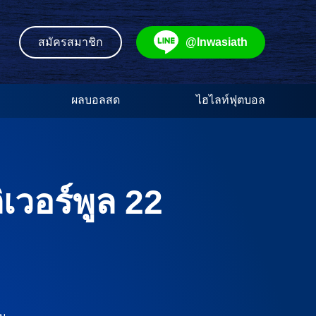
@lnwasiath
สมัครสมาชิก
ผลบอลสด
ไฮไลท์ฟุตบอล
ิเวอร์พูล 22