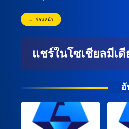
← ก่อนหน้า
แชร์ในโซเชียลมีเดี
อ