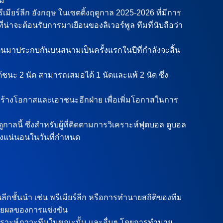
้ม
มียร์ลีก อังกฤษ ในเซตติ้งฤดูกาล 2025-2026 ที่มีการ
ี่น่าจะต้อนรับการมาเยือนของลิเวอร์พูล ทีมที่นับถือว่า
ตนมาประกบกันบนสนามเป็นครั้งแรกในปีที่กำลังจะสิ้น
ชนะ 2 นัด สามารถเสมอได้ 1 นัดและแพ้ 2 นัด ซึ่ง
มสร้างโอกาสและเอาชนะอีกฝ่าย เพื่อเพิ่มโอกาสในการ
าลนี้ ซึ่งสำหรับผู้ที่ติดตามการวิเคราะห์ฟุตบอล ดูบอล
ึงแน่นอนในวันที่กำหนด
ชั้นนำ เช่น พรีเมียร์ลีก หรือการทำนายสถิติของทีม
ทายผลของการแข่งขัน
ิเคราะห์ภาวะทีมในขณะนั้น และอื่นๆ โดยการทำนาย