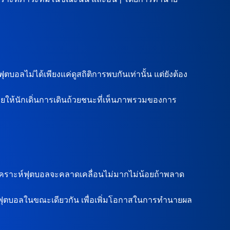
บอลไม่ได้เพียงแค่ดูสถิติการพบกันเท่านั้น แต่ยังต้อง
ยให้นักเดิ่นการเดินถ้วยชนะที่เห็นภาพรวมของการ
ิเคราะห์ฟุตบอลจะคลาดเคลื่อนไม่มากไม่น้อยถ้าพลาด
ุตบอลในขณะเดียวกัน เพื่อเพิ่มโอกาสในการทำนายผล