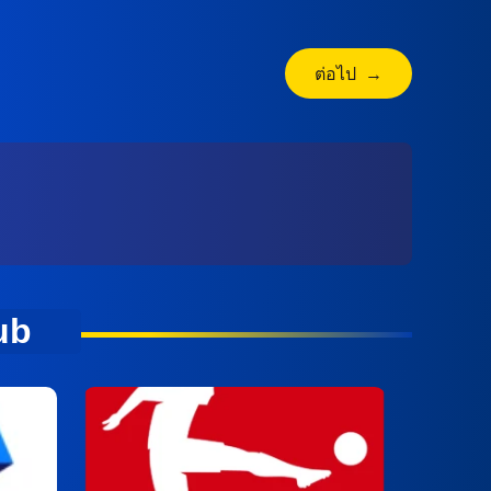
ต่อไป →
ub