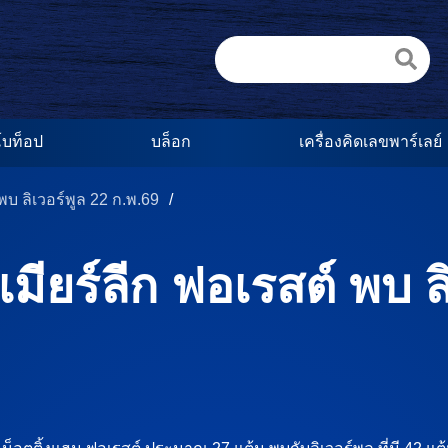
บท็อป
บล็อก
เครื่องคิดเลขพาร์เลย์
/
 พบ ลิเวอร์พูล 22 ก.พ.69
เมียร์ลีก ฟอเรสต์ พบ ล