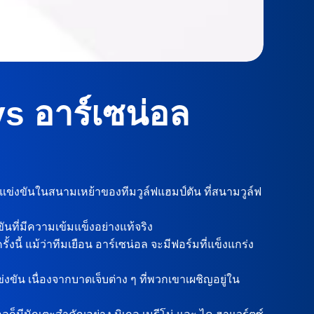
 vs อาร์เซน่อล
รแข่งขันในสนามเหย้าของทีมวูล์ฟแฮมป์ตัน ที่สนามวูล์ฟ
นที่มีความเข้มแข็งอย่างแท้จริง
นี้ แม้ว่าทีมเยือน อาร์เซน่อล จะมีฟอร์มที่แข็งแกร่ง
ัน เนื่องจากบาดเจ็บต่าง ๆ ที่พวกเขาเผชิญอยู่ใน