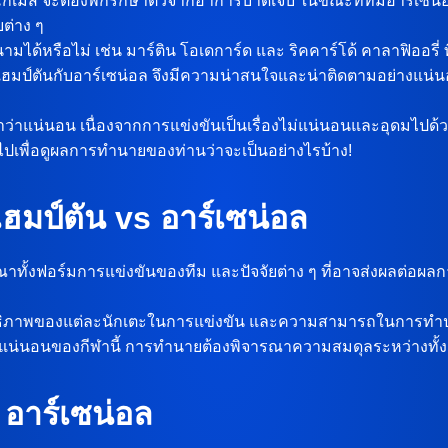
 โกเมส จะต้องพักรักษาตัวจากอาการบาดเจ็บ ในขณะที่ทีมอาร์เซน่อ
ต่าง ๆ
าสนามได้หรือไม่ เช่น มาร์ติน โอเดการ์ด และ ริคคาร์โด้ คาลาฟิออรี่
์ฟแฮมป์ตันกับอาร์เซน่อล จึงมีความน่าสนใจและน่าติดตามอย่างแ
าแน่นอน เนื่องจากการแข่งขันเป็นเรื่องไม่แน่นอนและอุดมไปด้วยความ
เพื่อดูผลการทำนายของท่านว่าจะเป็นอย่างไรบ้าง!
แฮมป์ตัน vs อาร์เซน่อล
ณาทั้งฟอร์มการแข่งขันของทีม และปัจจัยต่าง ๆ ที่อาจส่งผลต่อผล
ธิภาพของแต่ละนักเตะในการแข่งขัน และความสามารถในการทำประตู 
ม่แน่นอนของกีฬานี้ การทำนายต้องพิจารณาความสมดุลระหว่างทั้งส
 อาร์เซน่อล