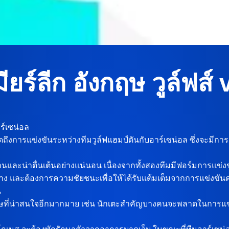
ียร์ลีก อังกฤษ วูล์ฟส์
ร์เซน่อล
ดถึงการแข่งขันระหว่างทีมวูล์ฟแฮมป์ตันกับอาร์เซน่อล ซึ่งจะมีกา
และน่าตื่นเต้นอย่างแน่นอน เนื่องจากทั้งสองทีมมีฟอร์มการแข่งขั
าง และต้องการความชัยชนะเพื่อให้ได้รับแต้มเต็มจากการแข่งขันครั้ง
น
เศษที่น่าสนใจอีกมากมาย เช่น นักเตะสำคัญบางคนจะพลาดในการแข่งข