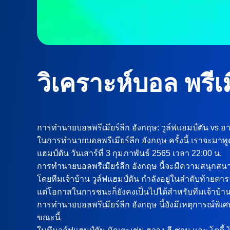
วิเคราะห์บอล พรีเม
การทำนายบอลพรีเมียร์ลีก อังกฤษ: วูล์ฟแฮมป์ตัน vs อา
ในการทำนายบอลพรีเมียร์ลีก อังกฤษ ครั้งนี้ เราจะมาพู
แฮมป์ตัน วันเสาร์ที่ 3 กุมภาพันธ์ 2565 เวลา 22:00 น.
การทำนายบอลพรีเมียร์ลีก อังกฤษ นี้จะมีความสนุกสนาน
โดยทีมเจ้าบ้าน วูล์ฟแฮมป์ตัน กำลังอยู่ในลำดับท้ายตาร
แต่โอกาสในการชนะก็ยังคงเป็นไปได้สำหรับทีมเจ้าบ้า
การทำนายบอลพรีเมียร์ลีก อังกฤษ นี้ยังมีเหตุการณ์พิ
ขณะนี้