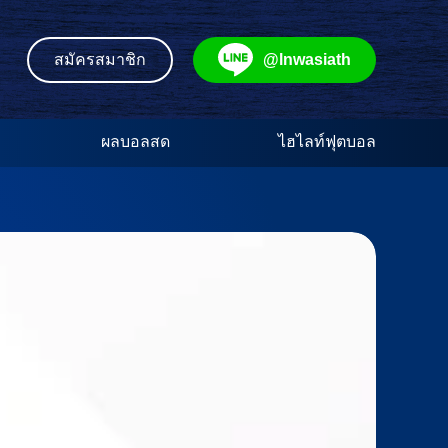
@lnwasiath
สมัครสมาชิก
ผลบอลสด
ไฮไลท์ฟุตบอล