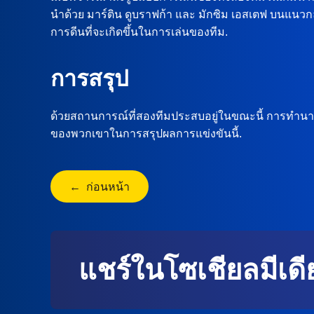
นำด้วย มาร์ติน ดูบราฟก้า และ มักซิม เอสเตฟ บนแนวก
การดีนที่จะเกิดขึ้นในการเล่นของทีม.
การสรุป
ด้วยสถานการณ์ที่สองทีมประสบอยู่ในขณะนี้ การทำนาย
ของพวกเขาในการสรุปผลการแข่งขันนี้.
← ก่อนหน้า
แชร์ในโซเชียลมีเดี