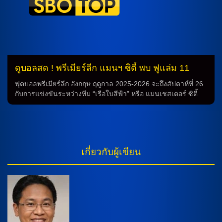
ผ่านมา บาเยิร์น มิวนิค ที่มีกองกลางที่แข็งแกรง เช่น หลุยส์ ดิอาซ
และ โจชัว คิมมิช จะพยายามสร้างประตูเพื่อคว้าชัยชนะในเกมนี้
เพื่อเข้าสู่รอบสุดท้ายของการแข่งขัน สำหรับแอร์เบ ไลป์ซิกที่เป็น
ทีมที่ดีที่มีมาตราฐานของเดเอฟเบ โพคาล จะไม่ง่ายต่อทีมบาเยิร์
นมิวนิค แต่พวกเขาก็มีทักษะและความตั้งใจที่จะแข่งขันอย่างหนัก
หน่วงในการเอาชนะ ทีมบาเยิร์นมิวนิค และ แอร์เบ […]
ดูบอลสด ! พรีเมียร์ลีก แมนฯ ซิตี้ พบ ฟูแล่ม 11
ก.พ. 69
ฟุตบอลพรีเมียร์ลีก อังกฤษ ฤดูกาล 2025-2026 จะถึงสัปดาห์ที่ 26
กับการแข่งขันระหว่างทีม “เรือใบสีฟ้า” หรือ แมนเชสเตอร์ ซิตี้
ทีมอันดับ 2 ในตารางการแข่งขัน ที่มีคะแนนรวมทั้งหมด 50
คะแนน กำลังอยู่ในการชิงชัย และจะต้องพบกับ ทีมอาร์เซนอล
ทีมจ่าฝูงที่ต้องการพิสูจน์ความเก่งของตัวเองในเกมนี้ ที่จะถูกจัด
ขึ้นที่สนามเอติฮัด สเตเดี้ยม คู่ต่อสู้นี้จะเป็นการชิงชัยที่น่าตื่นเต้น
เนื่องจาก แมนเชสเตอร์ ซิตี้ กำลังมีฟอร์มที่ดีในช่วงเวลานี้ โดย
เกี่ยวกับผู้เขียน
เมื่อทีมนี้ได้เดินทางไปเยือนที่ลอนดอนในการพบกับทีมที่อยู่ใน
อันดับ 12 ตารางการแข่งขัน ทีมฟูลแม่ม และสามารถคว้าชัยใน
เกมแรกที่สุดความสุดหรู 5-4 ซึ่งทำให้ทีมต้องการจะคว้าชัยในเกม
นี้เพื่อให้ได้คะแนนเพิ่มเติม การทำนายสถิติของทีมในการพบกัน
ก่อนหน้านี้ พบกันทั้งหมด 61 ครั้ง โดย แมนเชสเตอร์ ซิตี้ ได้ชนะ
29 เกม สูญเสีย 18 เกม และเกมที่เหลือเสมอ 14 เกม ซึ่งทำให้ทีมนี้
มีประสิทธิภาพในการป้องกันและในการโจมตีที่ดี ส่วน ทีมฟูลแม่ม