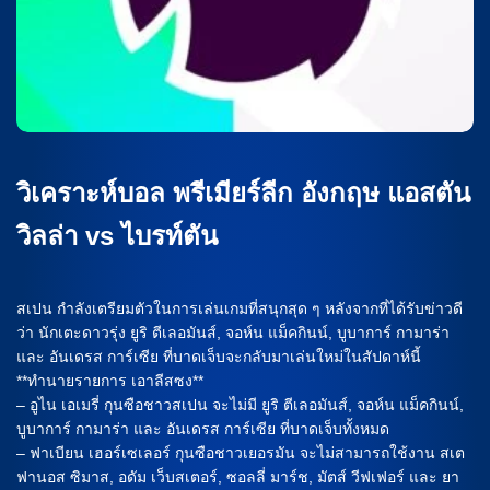
วิเคราะห์บอล พรีเมียร์ลีก อังกฤษ แอสตัน
วิลล่า vs ไบรท์ตัน
สเปน กำลังเตรียมตัวในการเล่นเกมที่สนุกสุด ๆ หลังจากที่ได้รับข่าวดี
ว่า นักเตะดาวรุ่ง ยูริ ตีเลอมันส์, จอห์น แม็คกินน์, บูบาการ์ กามาร่า
และ อันเดรส การ์เซีย ที่บาดเจ็บจะกลับมาเล่นใหม่ในสัปดาห์นี้
**ทำนายรายการ เอาลีสซง**
– อูไน เอเมรี่ กุนซือชาวสเปน จะไม่มี ยูริ ตีเลอมันส์, จอห์น แม็คกินน์,
บูบาการ์ กามาร่า และ อันเดรส การ์เซีย ที่บาดเจ็บทั้งหมด
– ฟาเบียน เฮอร์เซเลอร์ กุนซือชาวเยอรมัน จะไม่สามารถใช้งาน สเต
ฟานอส ซิมาส, อดัม เว็บสเตอร์, ซอลลี่ มาร์ช, มัตส์ วีฟเฟอร์ และ ยา