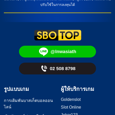
ปรับใช้ในการลงทุนได้
@lnwasiath
02 508 8798
รูปแบบเกม
ผู้ให้บริการเกม
Goldenslot
การเดิมพันบาสเก็ตบอลออน
ไลน์
Slot Online
Joker123