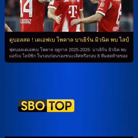
รับโดยให้โอกาสกับ เคนนี่ เตเต้, คัลวิน บาสซี่ย์ และ แอนโทนี่
โรบินสัน ที่มีโอกาสกลับมาเป็นส่วนหนึ่งของทีมจริง ส่วนอีกส่วน
ซาซ่า ลูคิช ยังคงอยู่ในสถานการณ์ที่เหมือนเดิมเนื่องจากอาการ
บาดเจบขณะที่ ทอม แคร์นี่ย์ ที่ไม่ได้รับการเล่นในเกมกับ เอฟเวอร์
ตัน เพราะปัญหาที่เกี่ยวกับน่องที่ยังไม่พร้อมตามปกติ สำหรับการ
ชุดกองหน้ามังกรทั้ง 4-3-3 จะประกอบด้วย จานลุยจิ ดอนนารุมม่า
– มาเตอุส […]
ดูบอลสด ! เดเอฟเบ โพคาล บาเยิร์น มิวนิค พบ ไลป์
ซิก 11 ก.พ.69
ฟุตบอลเดเอฟเบ โพคาล ฤดูกาล 2025-2026: บาเยิร์น มิวนิค พบ
แอร์เบ ไลป์ซิก ในรอบก่อนรองชนะเลิศหรือรอบ 8 ทีมสุดท้ายของ
เลกอเบูนเดสลีกา ฤดูกาล 2025-2026 ทีมบาเยิร์น มิวนิค จะเตะ
ด้วยเออร์เบ ไลป์ซิกในสนามเหย้าที่อลิอันซ์ อารีน่าในวันพุธที่ 11
กุมภาพันธ์ 2569 เวลา 02.45 น.ตามเวลาประเทศไทย การพบกัน
ระหว่างทั้งสองทีมในลีก “เสือใต้” มีประวัติการเผชิญหน้ากันมา
แล้ว 5 ครั้ง โดยทีมบาเยิร์นมิวนิคมียอดความสำเร็จที่ดีกว่าเมื่อ
เป็นฝ่ายเก็บชัยใน 4 ครั้ง และมีการเสมอครั้งเดียว โดยทีมบาเยิร์
นมิวนิคได้ชนะเกมล่าสุดกับสกอร์ที่น่าทึ่ง 5-1 เมื่อเดือนมกราคมที่
ผ่านมา บาเยิร์น มิวนิค ที่มีกองกลางที่แข็งแกรง เช่น หลุยส์ ดิอาซ
และ โจชัว คิมมิช จะพยายามสร้างประตูเพื่อคว้าชัยชนะในเกมนี้
เพื่อเข้าสู่รอบสุดท้ายของการแข่งขัน สำหรับแอร์เบ ไลป์ซิกที่เป็น
ทีมที่ดีที่มีมาตราฐานของเดเอฟเบ โพคาล จะไม่ง่ายต่อทีมบาเยิร์
นมิวนิค แต่พวกเขาก็มีทักษะและความตั้งใจที่จะแข่งขันอย่างหนัก
หน่วงในการเอาชนะ ทีมบาเยิร์นมิวนิค และ แอร์เบ […]