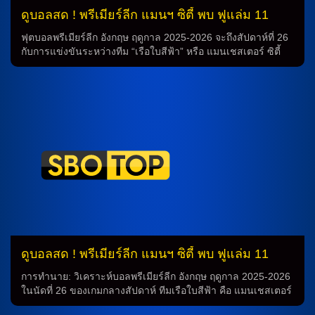
ดูบอลสด ! พรีเมียร์ลีก แมนฯ ซิตี้ พบ ฟูแล่ม 11
ก.พ. 69
ฟุตบอลพรีเมียร์ลีก อังกฤษ ฤดูกาล 2025-2026 จะถึงสัปดาห์ที่ 26
กับการแข่งขันระหว่างทีม “เรือใบสีฟ้า” หรือ แมนเชสเตอร์ ซิตี้
ทีมอันดับ 2 ในตารางการแข่งขัน ที่มีคะแนนรวมทั้งหมด 50
คะแนน กำลังอยู่ในการชิงชัย และจะต้องพบกับ ทีมอาร์เซนอล
ทีมจ่าฝูงที่ต้องการพิสูจน์ความเก่งของตัวเองในเกมนี้ ที่จะถูกจัด
ขึ้นที่สนามเอติฮัด สเตเดี้ยม คู่ต่อสู้นี้จะเป็นการชิงชัยที่น่าตื่นเต้น
เนื่องจาก แมนเชสเตอร์ ซิตี้ กำลังมีฟอร์มที่ดีในช่วงเวลานี้ โดย
เมื่อทีมนี้ได้เดินทางไปเยือนที่ลอนดอนในการพบกับทีมที่อยู่ใน
อันดับ 12 ตารางการแข่งขัน ทีมฟูลแม่ม และสามารถคว้าชัยใน
เกมแรกที่สุดความสุดหรู 5-4 ซึ่งทำให้ทีมต้องการจะคว้าชัยในเกม
นี้เพื่อให้ได้คะแนนเพิ่มเติม การทำนายสถิติของทีมในการพบกัน
ก่อนหน้านี้ พบกันทั้งหมด 61 ครั้ง โดย แมนเชสเตอร์ ซิตี้ ได้ชนะ
29 เกม สูญเสีย 18 เกม และเกมที่เหลือเสมอ 14 เกม ซึ่งทำให้ทีมนี้
มีประสิทธิภาพในการป้องกันและในการโจมตีที่ดี ส่วน ทีมฟูลแม่ม
ก็มีผลงานที่น่าทึ่งไม่แพ้กัน […]
ดูบอลสด ! พรีเมียร์ลีก แมนฯ ซิตี้ พบ ฟูแล่ม 11
ก.พ. 69
การทำนาย: วิเคราะห์บอลพรีเมียร์ลีก อังกฤษ ฤดูกาล 2025-2026
ในนัดที่ 26 ของเกมกลางสัปดาห์ ทีมเรือใบสีฟ้า คือ แมนเชสเตอร์
ซิตี้ ทีมอันดับ 2 ในตารางจะพบกับทีมอาร์เซน่อล จ่าฝูง ที่มีคะแนน