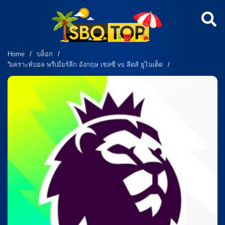
Home
/
บล็อก
/
วิเคราะห์บอล พรีเมียร์ลีก อังกฤษ เชลซี vs ลีดส์ ยูไนเต็ด
/