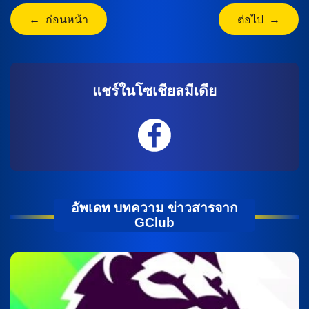
← ก่อนหน้า
ต่อไป →
แชร์ในโซเชียลมีเดีย
อัพเดท บทความ ข่าวสารจาก
GClub