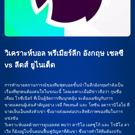
วิเคราะห์บอล พรีเมียร์ลีก อังกฤษ เชลซี
vs ลีดส์ ยูไนเต็ด
การทำนายสถานการณ์ของทีมฟุตบอลชั้นนำในลีกอังกฤษกำลังเป็น
เรื่องที่ทุกคนต้องสนใจในขณะนี้ โดยเฉพาะเมื่อมีข่าวลือว่า กุนซือ
เลียม โรซีเนียร์ ที่เป็นผู้จัดการทีมบุกคลุ้ม จะต้องเผชิญกับการ
ขาดแคลนผู้เล่นสำคัญอย่าง เจมี่ กิทเทนส์ และ โทซิน อดาราบิโอโย่ ที่
บาดเจ็บเอ็นหลังหัวเข่า ซึ่งอาจส่งผลต่อประสิทธิภาพของทีมในการ
แข่งขัน
วิเคราะห์บอลด้วยการดูบอลสด พบว่า ดาริโอ เอสซูโก้ และ โรมีโอ ลา
เวีย ก็ยังอยู่ในขั้นตอนฟื้นฟูปัญหาที่ต้นขา ซึ่งอาจทำให้ทีมต้องปรับ