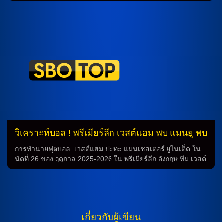
ที่อยู่ในอันดับที่ 18 และมีคะแนน 23 คะแนนจะต้องเผชิญกับทีม
แมนเชสเตอร์ ยูไนเตด ที่ได้อยู่ในอันดับที่ 4 โดยมีคะแนน 44
คะแนน สถิติการพบกัน คู่ประชันนี้ทำการเจอกันเป็นครั้งแรกใน
ฤดูกาล และมีประวัติการพบกันก่อนหน้านี้ทั้งหมด 6 นัด โดยเวสต์
แฮม ได้ทำให้เกมเสมอกัน 1-1 ในเกมแรกที่พวกเขาพบกันที่โอลด์
แทรฟฟอร์ด ใน 5 เกมถัดมา หลังจากนั้น ทั้งสองทีมก็ได้พบกันอีก
และเวสต์แฮม ได้ชนะ 2 เกม สูญเสีย 1 เกม และเหลือ 2 เกมเสมอ
กัน การทำนายผลการแข่งขัน จากสถิติการพบกัน และภาพรวม
ของทั้งสองทีม การทำนายผลบอลสด ของเกมนี้ก็จะมีความ
ตึงเครียดและน่าสนใจมากมาย […]
วิเคราะห์บอล ! พรีเมียร์ลีก เวสต์แฮม พบ แมนยู พบ
10 ก.พ.69
การทำนายฟุตบอล: เวสต์แฮม ปะทะ แมนเชสเตอร์ ยูไนเต็ด ใน
นัดที่ 26 ของ ฤดูกาล 2025-2026 ใน พรีเมียร์ลีก อังกฤษ ทีม เวสต์
แฮม จะพบกับ แมนเชสเตอร์ ยูไนเตเด ที่สนามเหย้าของพวกเขา
สเตเดียม บนวันอังคารที่ 10 กุมภาพันธ์ 2569 เวลา 03.15 น.ตาม
เวลาประเทศไทย เวสต์แฮม ได้เริ่มฤดูกาลนี้ด้วยการแข่งขันที่ดี มี
ความแข่งขันอย่างหนักในทุกรายการ เขาได้ชนะและเสมอใน
ช่วงเวลาติดต่อกัน โดยมี 44 แต้ม ประทับอันดับ 4 ในตารางลีก
เกี่ยวกับผู้เขียน
แต่พวกเขากำลังต้องเจอกับทีมที่แข็งแกร่งอย่าง แมนเชสเตอร์ ยู