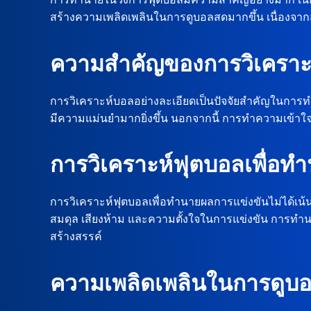
สร้างความเพลิดเพลินในการดูบอลสดมากขึ้น เนื่องจ
ความสำคัญของการวิเคราะห
การวิเคราะห์บอลอย่างละเอียดเป็นปัจจัยสำคัญในกา
มีความแม่นยำมากยิ่งขึ้น นอกจากนี้ การทำความเข้าใจเ
การวิเคราะห์ฟุตบอลเพื่อท
การวิเคราะห์ฟุตบอลเพื่อทำนายผลการแข่งขันไม่ได้เน้นเพ
สมดุล เสียงห้าม และความตั้งใจในการแข่งขัน การทำน
สร้างสรรค์
ความเพลิดเพลินในการดูบ