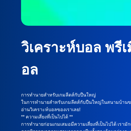
วิเคราะห์บอล พรีเม
อล
การทำนายสำหรับเกมลีดส์กับปืนใหญ่
ในการทำนายสำหรับเกมลีดส์กับปืนใหญ่ในสนามบ้านของท
อ่านวิเคราะห์บอลของเราเลย!
** ความเสี่ยงที่เป็นไปได้ **
การทำนายก่อนเกมเสมอมีความเสี่ยงที่เป็นไปได้ เรามัก