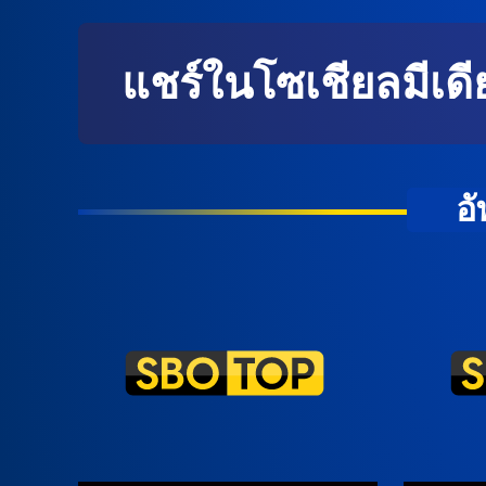
แชร์ในโซเชียลมีเดี
อ