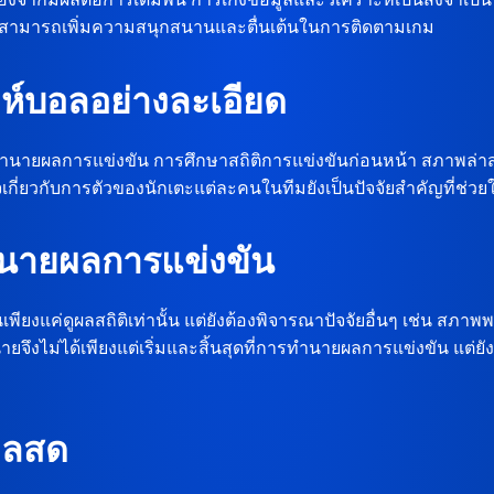
ากสามารถเพิ่มความสนุกสนานและตื่นเต้นในการติดตามเกม
์บอลอย่างละเอียด
รทำนายผลการแข่งขัน การศึกษาสถิติการแข่งขันก่อนหน้า สภาพล
กี่ยวกับการตัวของนักเตะแต่ละคนในทีมยังเป็นปัจจัยสำคัญที่ช่ว
ำนายผลการแข่งขัน
ียงแค่ดูผลสถิติเท่านั้น แต่ยังต้องพิจารณาปัจจัยอื่นๆ เช่น สภาพ
ายจึงไม่ได้เพียงแต่เริ่มและสิ้นสุดที่การทำนายผลการแข่งขัน แ
อลสด