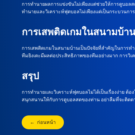
การทำนายผลการแข่งขันไม่เพียงแต่ช่วยให้การดูบอลส
ทำนายและวิเคราะห์ฟุตบอลไม่เพียงแต่เป็นกระบวนการท
การเสพติดเกมในสนามบ้า
การเสพติดเกมในสนามบ้านเป็นปัจจัยที่สำคัญในการทำน
ทีมยิงเตะมีผลต่อประสิทธิภาพของทีมอย่างมาก การวิ
สรุป
การทำนายและวิเคราะห์ฟุตบอลไม่ได้เป็นเรื่องง่าย 
สนุกสนานให้กับการดูบอลสดของท่าน อย่าลืมที่จะติด
← ก่อนหน้า