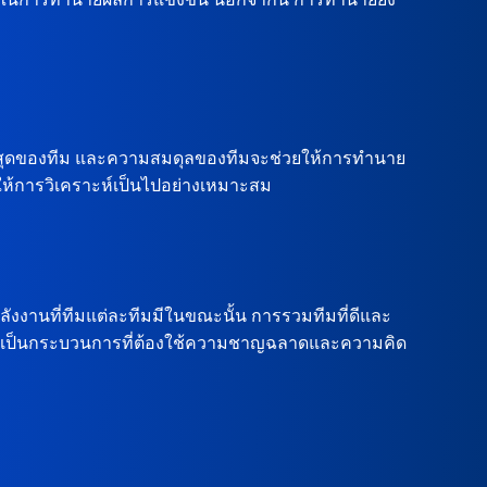
่าสุดของทีม และความสมดุลของทีมจะช่วยให้การทำนาย
ยให้การวิเคราะห์เป็นไปอย่างเหมาะสม
พลังงานที่ทีมแต่ละทีมมีในขณะนั้น การรวมทีมที่ดีและ
ต่ยังเป็นกระบวนการที่ต้องใช้ความชาญฉลาดและความคิด