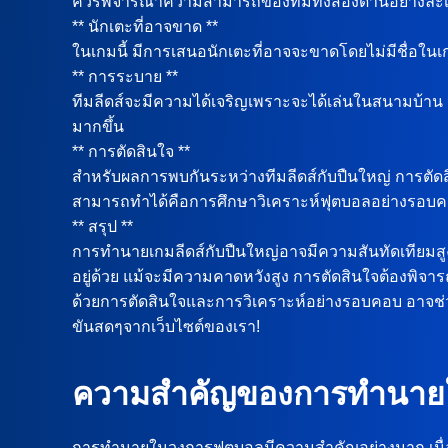
ควรพิจารณาความสามารถของทีมทั้งสองด้านอย่างละเ
** นักเตะที่อาจขาด **
ในเกมนี้ มีการเสนอนักเตะที่อาจจะขาดโดยไม่มีชื่อในเ
** การระบาย **
ทีมลีดส์จะมีความได้เจริญเพราะจะได้เล่นในสนามบ้าน นอ
มากขึ้น
** การตัดสินใจ **
สำหรับผลการพบกันระหว่างทีมลีดส์กับปืนใหญ่ การตัดสิน
สามารถทำได้คือการศึกษาวิเคราะห์ฟุตบอลอย่างรอบคอ
** สรุป **
การทำนายเกมลีดส์กับปืนใหญ่อาจมีความสันทัดเทียมสู
อยู่ด้วย แม้จะมีความคาดหวังสูง การตัดสินใจต้องพิจ
ด้วยการตัดสินใจและการวิเคราะห์อย่างรอบคอบ อาจช่ว
ขันสดๆจากเว็บไซต์ของเรา!
ความสำคัญของการทำนาย
การทำนายในวงการฟุตบอลมีความสำคัญอย่างมาก เนื่อง