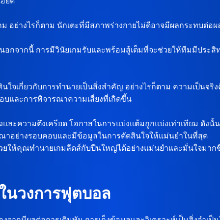
อียด
กม อย่างไรก็ตาม นักเตะที่มีสภาพร่างกายไม่ดีอาจมีผลกระทบต่อผล
กจากนี้ การมีวินัยเกมรับและพร้อมสู้เต็มที่จะช่วยให้ทีมมีประสิ
ใจเกี่ยวกับการทำนายเป็นสิ่งสำคัญ อย่างไรก็ตาม ความเป็นจริงคือว
บและการพิจารณาความเสี่ยงที่เกิดขึ้น
งและความตึงเครียด โอกาสในการแบ่งแต้มถูกแบ่งเท่าเทียม ดังนั
ารณาอย่างรอบคอบและมีข้อมูลในการตัดสินใจให้แม่นยำในที่สุด
ยให้คุณทำนายเกมลีดส์กับปืนใหญ่ได้อย่างแม่นยำและมั่นใจมากขึ
ในวงการฟุตบอล
จากมีผลต่อการเดิมพัน การเก็งข้อมูลและวิเคราะห์เป็นสิ่งจำเ