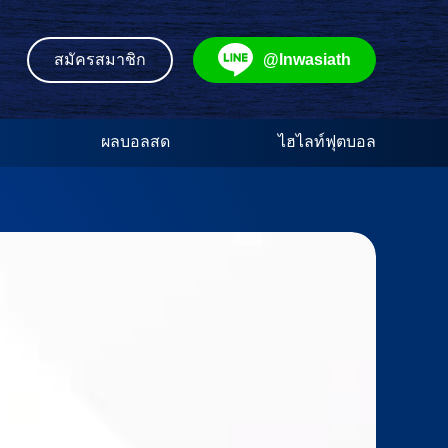
@lnwasiath
สมัครสมาชิก
ผลบอลสด
ไฮไลท์ฟุตบอล