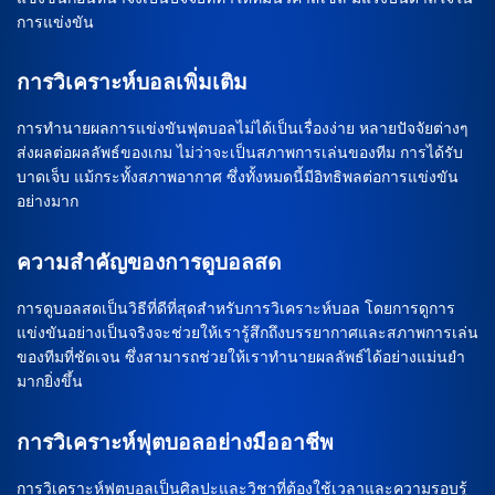
การแข่งขัน
การวิเคราะห์บอลเพิ่มเติม
การทำนายผลการแข่งขันฟุตบอลไม่ได้เป็นเรื่องง่าย หลายปัจจัยต่างๆ
ส่งผลต่อผลลัพธ์ของเกม ไม่ว่าจะเป็นสภาพการเล่นของทีม การได้รับ
บาดเจ็บ แม้กระทั้งสภาพอากาศ ซึ่งทั้งหมดนี้มีอิทธิพลต่อการแข่งขัน
อย่างมาก
ความสำคัญของการดูบอลสด
การดูบอลสดเป็นวิธีที่ดีที่สุดสำหรับการวิเคราะห์บอล โดยการดูการ
แข่งขันอย่างเป็นจริงจะช่วยให้เรารู้สึกถึงบรรยากาศและสภาพการเล่น
ของทีมที่ชัดเจน ซึ่งสามารถช่วยให้เราทำนายผลลัพธ์ได้อย่างแม่นยำ
มากยิ่งขึ้น
การวิเคราะห์ฟุตบอลอย่างมืออาชีพ
การวิเคราะห์ฟุตบอลเป็นศิลปะและวิชาที่ต้องใช้เวลาและความรอบรู้