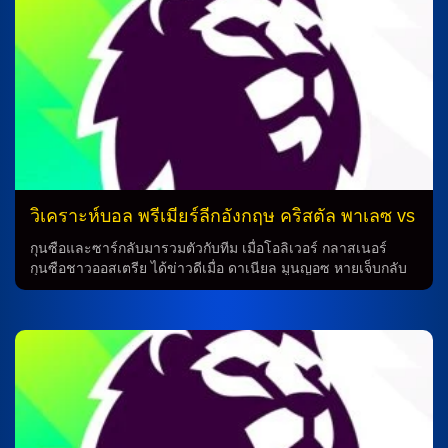
วิเคราะห์บอล พรีเมียร์ลีกอังกฤษ คริสตัล พาเลซ vs
เชลซี
กุนซือและซาร์กลับมารวมตัวกับทีม เมื่อโอลิเวอร์ กลาสเนอร์
กุนซือชาวออสเตรีย ได้ข่าวดีเมื่อ ดาเนียล มูนญอซ หายเจ็บกลับ
มาแล้วหลังหายหน้าไปร่วมเดือน ขณะที่ เนธาเนียล ไคลน์ ก็อาจ
จะกลับมาได้เช่นกัน อิสไมล่า ซาร์ ที่คว้าแชมป์แอฟริกาคัพออฟเน
ชันส์กับทีมชาติเซเนกัล ก็จะกลับมาเป็นส่วนหนึ่งของทีมอีกครั้ง
นักเตะที่มีปัญหาบาดเจ็บ การพักผ่อนจากการบาดเจ็บเป็นสิ่ง
สำคัญที่จะช่วยให้นักเตะกลับมาสู่สภาพดีก่อนการแข่งขัน โคล
พาลเมอร์ กลับมาซ้อมได้แล้วหลังพลาดลงเล่นในเกมที่ชนะ ปา
ฟอส เนื่องจากบาดเจ็บเล็กน้อยที่ต้นขา ในขณะเดียวกัน ฟิลิป ยอร์
เกนเซ่น ผู้รักษาประตูไม่ได้บาดเจ็บรุนแรงอย่างที่คิดเอาไว้ แต่ ดา
ริโอ เอสซูโก้ มีปัญหาบาดเจ็บอีกครั้งหลังจะต้องพักนานกว่าหนึ่ง