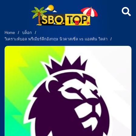
Home
/
บล็อก
/
วิเคราะห์บอล พรีเมียร์ลีกอังกฤษ นิวคาสเซิ่ล vs แอสตัน วิลล่า
/