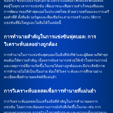
ของเขา ซึ่งจะเป็นงานที่ไม่ง่าย และจำเป็นต้องโฟกัสและพร้อมที่จะ
ต่อสู้ในทุกเวลาการแข่งขัน เพื่อเอาชนะเพื่อความสำเร็จของทีมและ
การพัฒนาของกีฬาฟุตบอลในประเทศไทย ด้วยความพร้อมและการเตรี
ยมตัวที่ดี ทั้งทีมลิเวอร์พูลและทีมเชียร์จะสามารถสร้างประวัติการ
แข่งขันที่ยิ่งใหญ่และไม่ลืมได้ในสมัยนี้.
การทำนายสำคัญในการแข่งขันฟุตบอล: การ
วิเคราะห์บอลอย่างถูกต้อง
การทำนายในการแข่งขันฟุตบอลเป็นสิ่งที่นักกีฬาและผู้ติดตามกีฬาทุก
คนต้องให้ความสำคัญ เนื่องจากมันสามารถช่วยให้เข้าใจสถานการณ์
และเหตุการณ์ที่อาจเกิดขึ้นในเกมได้อย่างถูกต้องและมีประสิทธิภาพ
การทำนายไม่ได้เป็นเรื่องง่าย ต้องใช้วิเคราะห์และการศึกษาอย่าง
ละเอียดเพื่อทำนายผลลัพธ์ที่แม่นยำ
การวิเคราะห์บอลสดเพื่อการทำนายที่แม่นยำ
การวิเคราะห์บอลสดเป็นเครื่องมือที่สำคัญในการทำนายผลการ
แข่งขัน โดยการสะท้อนสถานการณ์จริงที่เกิดขึ้นในเกม เช่น การ
ครอบครองลูกบอล การสร้างโอกาสทำประตู และความแข็งแกร่งของ