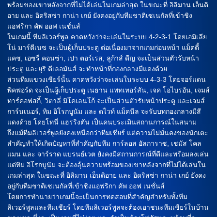
พร้อมของเขาหลังจากที่ไม่ได้เล่นในเกมล่าสุด ในขณะที่ อิลิมาน เอ็นดิ
อาย และ อิดริสซ่า กาน่า เกย์ ยังคงอยู่กับทีมชาติเซเนกัลที่เข้าชิง
แอฟริกา คัพ ออฟ เนชั่นส์
ในเกมนี้ ทีมลิเวอร์พูล คาดหวังว่าจะเล่นในระบบ 4-2-3-1 โดยเอมิเลีย
โน่ มาร์ตีเนซ จะเป็นผู้เก็บประตู ต่อเนื่องมาจากเกมก่อนหน้า แม็ตตี้
แคช, เอซรี่ คอนซ่า, เปา ตอร์เรส, ลูก้าส์ ดีญ จะเป็นส่วนตัวรับหน้า
ประตู และยุริ ตีเลอมันส์ จะทำหน้าที่กองกลางมืแดงด้วย
ส่วนทีมแขวงเชียร์นั้น คาดหวังว่าจะเล่นในระบบ 4-3-3 โดยจอร์แดน
พิคฟอร์ด จะเป็นผู้เก็บประตู เนธาน แพทเทอร์สัน, เจค โอไบรอัน, เจมส์
ทาร์คอฟสกี้, วิตาลี่ มิโคเลนโก้ จะเป็นส่วนตัวรับหน้าประตู และเจมส์
การ์นเนอร์, ทิม อิโรกบูนัม และ ดไวท์ แม็คนีล จะรับบทกองกลางมืสี
แดงด้วย โดยโทนี่ แฮรริงตัน เป็นคนประเมินสถานการณ์ในสนาม
ถึงแม้ทีมลิเวอร์พูลยังคงเหนือกว่าทีมเชียร์ แต่ความไม่มั่นคงของนักเตะ
สำคัญทำให้เกิดปัญหาที่สำคัญกับทีม การ์ลอส อัลการาซ, เชมัส โคล
แมน และ จาร์ราด แบรนธ์เวต ยังคงมีสถานการณ์ที่ดีและพร้อมลงเล่น
แต่ทิม อิโรกบูนัม จะต้องลุ้นความพร้อมของเขาหลังจากที่ไม่ได้เล่นใน
เกมล่าสุด ในขณะที่ อิลิมาน เอ็นดิอาย และ อิดริสซ่า กาน่า เกย์ ยังคง
อยู่กับทีมชาติเซเนกัลที่เข้าชิงแอฟริกา คัพ ออฟ เนชั่นส์
โดยการทำนายว่าเกมนี้จะเป็นการทดสอบที่สำคัญสำหรับทั้งทีม
ลิเวอร์พูลและทีมเชียร์ โดยทีมลิเวอร์พูลจะต้องเอาชนะทีมเชียร์ในบ้าน