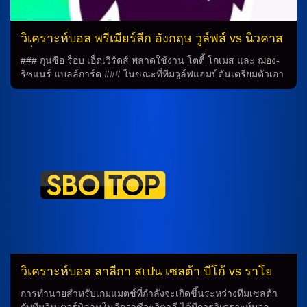
วิเคราะห์บอล พรีเมียร์ลีก อังกฤษ วูล์ฟส์ vs นิวคาส
เซิ่ล
### กุนซือ ร็อบ เอ็ดเวิร์ดส์ พลาดใช้งาน โตตี้ โกเมส และ ฌอง-
ริซแนร์ แบลล์การ์ด ### ในขณะที่ทีมวูล์ฟแฮมป์ตันเตรียมตัวเอา
ชนะนิวคาสเซิ่ลในครั้งหน้า ก็ต้องเผชิญกับกุนซือ ร็อบ เอ็ดเวิร์ดส์
ที่มีหลายนักเตะที่ไม่สามารถเข้าสนามได้ เนื่องจากบาดเจ็บตาม
มา #### มาร์แชลล์ มูเน็ตซี่ หรือที่รู้จักกันดีว่า โตตี้ โกเมส ยังคง
เป็นคำถามใหญ่ #### นักเตะที่มีปัญหาที่น่องกลับมาทันเวลาเพื่อ
ร่วมการแข่งขันหรือไม่ นอกจากนี้ แดน เบนท์ลี่ย์ ผู้รักษาประตู
สำรองก็ยังต้องรอดูว่าจะต้องพักอย่างน้อยหลายเดือนหรือไม่ ####
กุนซือ เอ็ดดี้ ฮาว ไม่มี แดน เบิร์น, เอมิล คราฟธ์, ฟาเบียน แชร์,
จามาล ลาสเซลล์ส และ วิล โอซูล่า ### นอกจากนี้ยังมีนักเตะอีก
หลายคนที่บาดเจ็บ ไม่สามารถเข้าสนามได้ ทำให้ทีมต้องระวัง
การยืนยันว่ามีนักเตะพร้อมร่วมการแข่งขันหรือไม่ #### ระบบ
การเล่นที่คาดการณ์ไว้ล่วงหว่างวูล์ฟแฮมป์ตัน กับ นิวคาสเซิล
#### วูล์ฟแฮมป์ตันทำหน้าที่เหนื่อยแต่ก็ขาดไม่ได้ […]
วิเคราะห์บอล ลาลีกา สเปน เซลต้า บีโก้ vs ราโย
บาเยกาโน่
การทำนายสำหรับเกมแมตช์ที่กำลังจะเกิดขึ้นระหว่างทีมเซลต้า