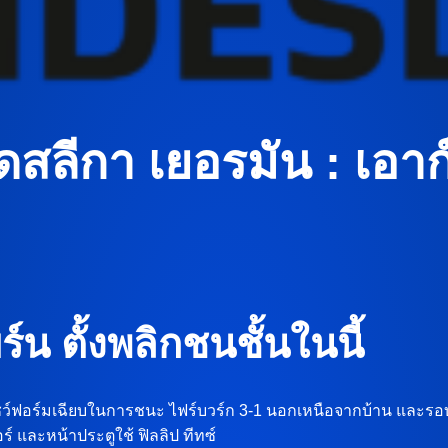
ดสลีกา เยอรมัน : เอาก
์น ตั้งพลิกชนชั้นในนี้
โชว์ฟอร์มเฉียบในการชนะ ไฟร์บวร์ก 3-1 นอกเหนือจากบ้าน และรอบนี
์ และหน้าประตูใช้ ฟิลลิป ทีทซ์