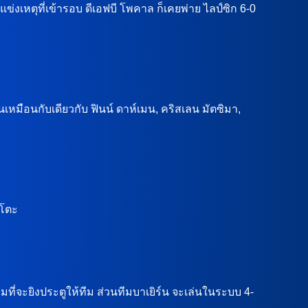
แข่งเหตุที่เข้ารอบ ดีเอฟบี โพคาล ก็เคยพ่าย ไลป์ซิก 6-0
เหมือนกับเดียวกับ ฟินน์ ดาห์เมน, คริสเลน มัตซิมา,
ิโตะ
ที่จะยิงประตูให้ทีม ส่วนทีมบาเยิร์น จะเล่นในระบบ 4-