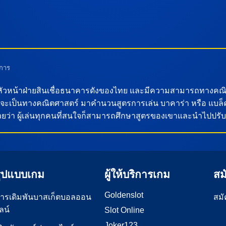
าจากนัดล่าสุด แต่จะได้
ด้วยประตูในเกมนี้ด้วย ความพ
านด้า พ้นโทษแบนกลับมา
เกมนี้จะยังไม่มี โรเมลู ลูกากู กั
ี ลูคัสซ์ สโครุปสกี้ ยืนด่าน
เกล กูเตียร์เรซ ที่เจ็บ โดยกอง
กองหลังเป็น ลอเรนโซ่ เด
ยังเป็น ลอเรนโซ่ ลุชก้า ทำหน้าท
, มาร์ติน วิติค, ฮอน ลูกูมี่
มิดฟิลด์นำโดย เควิน เดอ บรอย
าลัมปอส ไลโกจานนิส ตรง
สกอตต์ แม็คโทมิเนย์ กองหลัง
มาโซ่ โปเบก้า จับคู่กับ เร
วานนี่ ดิ ลอเรนโซ่, อาเมียร์ ร
การ
เลอร์ โดยมี ริคคาร์โด้ ออร์
นี่, ชวน เชซุส และ มาอัส โอลิเ
 เยนส์ ออดการ์ด และ นิโกโล่
ทำหน้าที่โดยมี อเล็กซ์ เมเร็ต เ
งหัวหน้าฝ่ายสินเชื่อธนาคารดังของไทย และมีความสามารถทางคณิ
ี้ ทำเกมหลัง ซานติอาโก้ กา
ฟาบิโอ ปิซาคาเน่ เทรนเนอร์
ะเป็นทางคณิตศาสตร์ มาคำนวนสูตรการเล่น บาคาร่า หรือ แบล็คแจ
]
รี่ ฮึดตามตีเสมอ ฟิออเรนติน่า 
จด้วยว่า ผู้เล่นทุกคนที่สนใจก็สามารถศึกษาสูตรของเขาและนำไปปรั
สัปดาห์ที่แล้ว […]
รูปแบบเกม
ผู้ให้บริการเกม
สม
Goldenslot
ารเดิมพันบาสเก็ตบอลออน
สมั
ลน์
Slot Online
Joker123