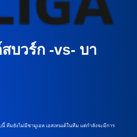
์สบวร์ก -vs- บา
้ ทีมยังไม่มีซามูเอล เอสเทนเด้ในทีม แต่กำลังจะมีการ