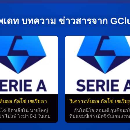
ัพเดท บทความ ข่าวสารจาก GCl
ห์บอล กัลโช่ เซเรียอา
วิเคราะห์บอล กัลโช่ เซเรีย
: โบโลญญ่า -vs- โคโม่
อิตาลี : นาโปลี -vs- กายารี่
ซ่ อิตาเลียโน่ นายใหญ่
อันโตนิโอ คอนเต้ กุนซือนาโ
า ไปแพ้ โรม่า 0-1 ในเกม
ทีมแชมป์เก่า เปิดซีซั่นเกมแรก
ม โดยเกมนี้จะขาด เอมิล
การบุกชนะทีมน้องใหม่ 2-0 โด
บ แถมเสีย ชิโร่ อิมโมบิเล่ ที่
วิน เดอ บรอยน์ มิดฟิลด์คนดังเป