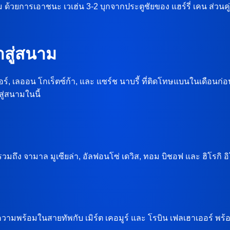
าม ด้วยการเอาชนะ เวเฮ่น 3-2 บุกจากประตูชัยของ แฮร์รี่ เคน ส่วนคู่
าสู่สนาม
์, เลออน โกเร็ตซ์ก้า, และ แซร์ช นาบรี้ ที่ติดโทษแบนในเดือนก่อน
สู่สนามในนี้
่งรวมถึง จามาล มูเซียล่า, อัลฟอนโซ่ เดวิส, ทอม บิชอฟ และ ฮิโรกิ อ
ามพร้อมในสายทัพกับ เมิร์ต เคอมูร์ และ โรบิน เฟลเฮาเออร์ พร้อม