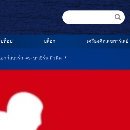
บท็อป
บล็อก
เครื่องคิดเลขพาร์เลย์
/
อาก์สบวร์ก -vs- บาเยิร์น มิวนิค