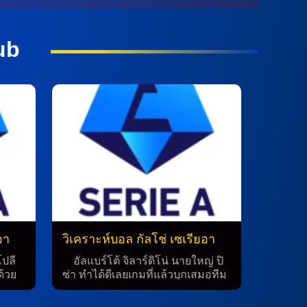
ub
อา
วิเคราะห์บอล กัลโช่ เซเรียอา
อิตาลี : ปิซ่า -vs- โรม่า
ปลี
อัลแบร์โต้ จิลาร์ดิโน่ นายใหญ่ ปิ
ด้วย
ซ่า ทำได้ดีเลยเกมที่แล้วบุกเสมอทีม
ย เค
แกร่งอย่าง อตาลันต้า 1-1 ขณะที่
ิดตัว
เกมนี้ยังไม่มี มาเตอุส ลูซูอาร์ดี้ ที่เจ็บ